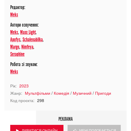
Редактор:
Meks
Актори озвучення:
Meks
,
Maxx Light
,
Apofys
,
Schalenabilka
,
Margo
,
Nimfeya
,
Seraphine
Робота зі звуком:
Meks
Рік:
2023
Жанр:
Мультфільми
/
Комедія
/
Музичний
/
Пригоди
Код проєкта:
298
РЕКЛАМА
ДИВИТИСЯ ОНЛАЙН
МЕНІ ПОДОБАЄТЬСЯ