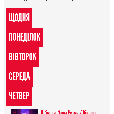
ЩОДНЯ
ПОНЕДІЛОК
ВІВТОРОК
СЕРЕДА
ЧЕТВЕР
Діґімони: Злам Ритму / Digimon Beatbreak