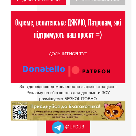
Окреме, велитенське ДЯКУЮ, Патронам, які
підтримують наш проєкт =)
ДОЛУЧИТИСЯ ТУТ
За відповідною домовленостю з адміністрацією -
Рекламу на збір коштів для допомоги ЗСУ
розміщуємо БЕЗКОШТОВНО
@UFDUB