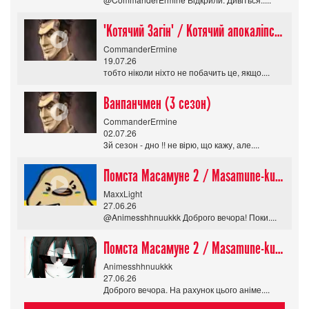
"Котячий Загін" / Котячий апокаліпсис / Cat Shit One
CommanderErmine
19.07.26
тобто ніколи ніхто не побачить це, якщо....
Ванпанчмен (3 сезон)
CommanderErmine
02.07.26
3й сезон - дно !! не вірю, що кажу, але....
Помста Масамуне 2 / Masamune-kun no Revenge R
MaxxLight
27.06.26
@Animesshhnuukkk Доброго вечора! Поки....
Помста Масамуне 2 / Masamune-kun no Revenge R
Animesshhnuukkk
27.06.26
Доброго вечора. На рахунок цього аніме....