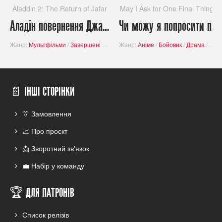
Aladdin 2: The Return of Jafar
May I Ask for One Final Thing?
Аладін повернення Джафара / Aladdin 2: The Return of Jafar
Чи можу я попросити про дещо?
Жанр:
Мультфільми
/
Завершені проєкти
Жанр:
/
Пригоди
Аніме
/
/
Фантастика
Бойовик
/
Драма
/
Ком
📄 ІНШІ СТОРІНКИ
👔 Замовлення
📈 Про проєкт
📩 Зворотний зв'язок
💼 Набір у команду
🏆 ДЛЯ ПАТРОНІВ
Список релізів