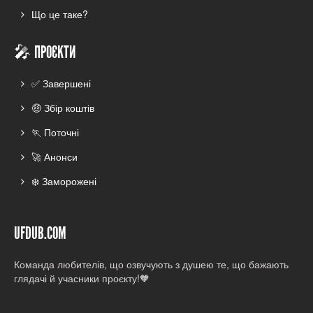
Що це таке?
🎤 ПРОЄКТИ
✅ Завершені
🤑 Збір коштів
🏃 Поточні
🚀 Анонси
❄️ Заморожені
UFDUB.COM
Команда любителів, що озвучують з душею те, що бажають
глядачі й учасники проєкту!🧡