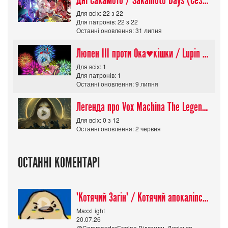
Для всіх: 22 з 22
Для патронів: 22 з 22
Останні оновлення: 31 липня
Люпен ІІІ проти Ока♥кішки / Lupin III vs Cats Eye Movie
Для всіх: 1
Для патронів: 1
Останні оновлення: 9 липня
Легенда про Vox Machina The Legend of Vox Machina (Сезон 4)
Для всіх: 0 з 12
Останні оновлення: 2 червня
ОСТАННІ КОМЕНТАРІ
"Котячий Загін" / Котячий апокаліпсис / Cat Shit One
MaxxLight
20.07.26
@CommanderErmine Відкрили. Дивіться.....