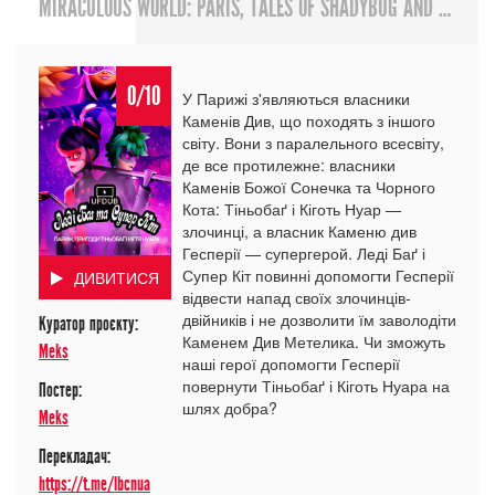
MIRACULOUS WORLD: PARIS, TALES OF SHADYBUG AND CLAW NOIR
0/10
У Парижі з'являються власники
Каменів Див, що походять з іншого
світу. Вони з паралельного всесвіту,
де все протилежне: власники
Каменів Божої Сонечка та Чорного
Кота: Тіньобаґ і Кіготь Нуар —
злочинці, а власник Каменю див
Гесперії — супергерой. Леді Баґ і
Супер Кіт повинні допомогти Гесперії
ДИВИТИСЯ
відвести напад своїх злочинців-
двійників і не дозволити їм заволодіти
Куратор проєкту:
Каменем Див Метелика. Чи зможуть
Meks
наші герої допомогти Гесперії
повернути Тіньобаґ і Кіготь Нуара на
Постер:
шлях добра?
Meks
Перекладач:
https://t.me/lbcnua