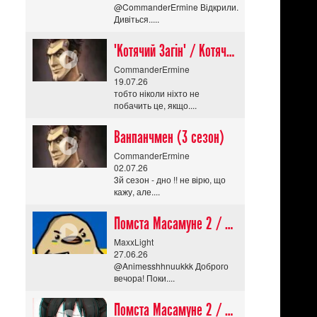
@CommanderErmine Відкрили.
Дивіться.....
"Котячий Загін" / Котячий апокаліпсис / Cat Shit One
CommanderErmine
19.07.26
тобто ніколи ніхто не
побачить це, якщо....
Ванпанчмен (3 сезон)
CommanderErmine
02.07.26
3й сезон - дно !! не вірю, що
кажу, але....
Помста Масамуне 2 / Masamune-kun no Revenge R
MaxxLight
27.06.26
@Animesshhnuukkk Доброго
вечора! Поки....
Помста Масамуне 2 / Masamune-kun no Revenge R