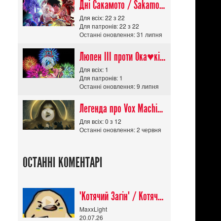
Дні Сакамото / Sakamoto Days (Сезон 1)
Для всіх: 22 з 22
Для патронів: 22 з 22
Останні оновлення: 31 липня
Люпен ІІІ проти Ока♥кішки / Lupin III vs Cats Eye Movie
Для всіх: 1
Для патронів: 1
Останні оновлення: 9 липня
Легенда про Vox Machina The Legend of Vox Machina (Сезон 4)
Для всіх: 0 з 12
Останні оновлення: 2 червня
ОСТАННІ КОМЕНТАРІ
"Котячий Загін" / Котячий апокаліпсис / Cat Shit One
MaxxLight
20.07.26