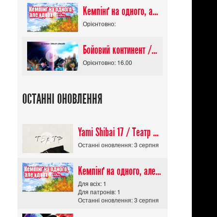
Кемпінґ на одного, але удвох / Futari Solo Camp
Орієнтовно:
Бойовий континент / Douluo Dalu
Орієнтовно: 16.00
ОСТАННІ ОНОВЛЕННЯ
Yami Shibai 17 / Театр Мороку 17
Останні оновлення: 3 серпня
Кемпінґ на одного, але удвох / Futari Solo Camp
Для всіх: 1
Для патронів: 1
Останні оновлення: 3 серпня