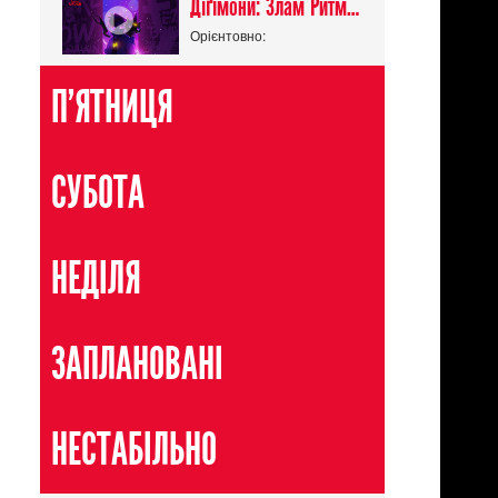
Діґімони: Злам Ритму / Digimon Beatbreak
Орієнтовно:
П'ЯТНИЦЯ
СУБОТА
НЕДІЛЯ
ЗАПЛАНОВАНІ
НЕСТАБІЛЬНО