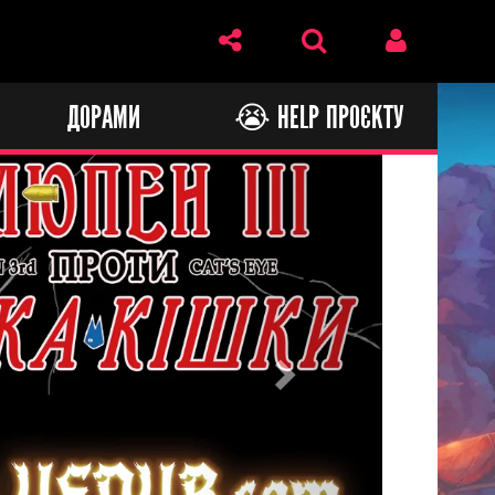
И
ДОРАМИ
😭 HELP ПРОЄКТУ
Next