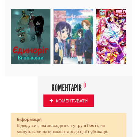
0
КОМЕНТАРІВ
КОМЕНТУВАТИ
Інформація
Відвідувачі, які знаходяться у групі
Гості
, не
можуть залишати коментарі до цієї публікації.