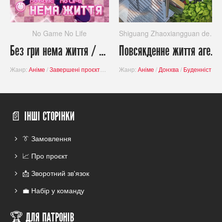
No Game No Life
Shiguang Zhaoxiangguan de Richang
Без гри нема життя / No Game No Life
Повсякденне життя агентів / Shiguang Zhaoxiangguan de Richang
Жанр:
Аніме
/
Завершені проєкти
/
Пригоди
Жанр:
/
Фантастика
Аніме
/
Донхва
/
Комедія
/
Буденність
/
📄 ІНШІ СТОРІНКИ
👔 Замовлення
📈 Про проєкт
📩 Зворотний зв'язок
💼 Набір у команду
🏆 ДЛЯ ПАТРОНІВ