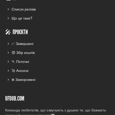
Список релізів
Що це таке?
🎤 ПРОЄКТИ
✅ Завершені
🤑 Збір коштів
🏃 Поточні
🚀 Анонси
❄️ Заморожені
UFDUB.COM
Команда любителів, що озвучують з душею те, що бажають
глядачі й учасники проєкту!🧡