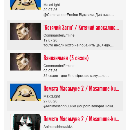
MaxxLight
20.07.26
@CommanderErmine Відкрили. Дивіться.....
"Котячий Загін" / Котячий апокаліпсис / Cat Shit One
CommanderErmine
19.07.26
тобто ніколи ніхто не побачить це, якщо....
Ванпанчмен (3 сезон)
CommanderErmine
02.07.26
3й сезон - дно !! не вірю, що кажу, але....
Помста Масамуне 2 / Masamune-kun no Revenge R
MaxxLight
27.06.26
@Animesshhnuukkk Доброго вечора! Поки....
Помста Масамуне 2 / Masamune-kun no Revenge R
Animesshhnuukkk