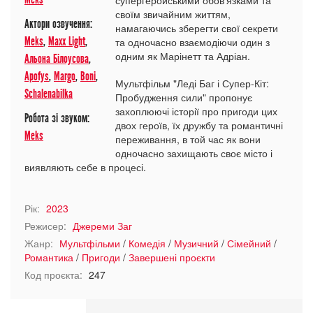
супергеройськими обов'язками та
своїм звичайним життям,
Актори озвучення:
намагаючись зберегти свої секрети
Meks
,
Maxx Light
,
та одночасно взаємодіючи один з
одним як Марінетт та Адріан.
Альона Білоусова
,
Apofys
,
Margo
,
Boni
,
Мультфільм "Леді Баг і Супер-Кіт:
Schalenabilka
Пробудження сили" пропонує
захоплюючі історії про пригоди цих
Робота зі звуком:
двох героїв, їх дружбу та романтичні
Meks
переживання, в той час як вони
одночасно захищають своє місто і
виявляють себе в процесі.
Рік:
2023
Режисер:
Джереми Заг
Жанр:
Мультфільми
/
Комедія
/
Музичний
/
Сімейний
/
Романтика
/
Пригоди
/
Завершені проєкти
Код проєкта:
247