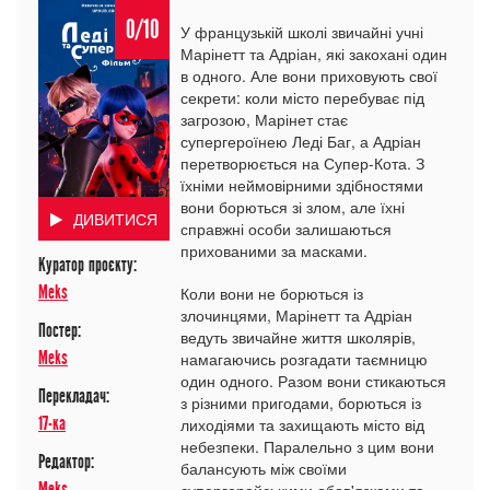
0/10
У французькій школі звичайні учні
Марінетт та Адріан, які закохані один
в одного. Але вони приховують свої
секрети: коли місто перебуває під
загрозою, Марінет стає
супергероїнею Леді Баг, а Адріан
перетворюється на Супер-Кота. З
їхніми неймовірними здібностями
вони борються зі злом, але їхні
ДИВИТИСЯ
справжні особи залишаються
прихованими за масками.
Куратор проєкту:
Meks
Коли вони не борються із
злочинцями, Марінетт та Адріан
Постер:
ведуть звичайне життя школярів,
Meks
намагаючись розгадати таємницю
один одного. Разом вони стикаються
Перекладач:
з різними пригодами, борються із
17-ка
лиходіями та захищають місто від
небезпеки. Паралельно з цим вони
Редактор:
балансують між своїми
Meks