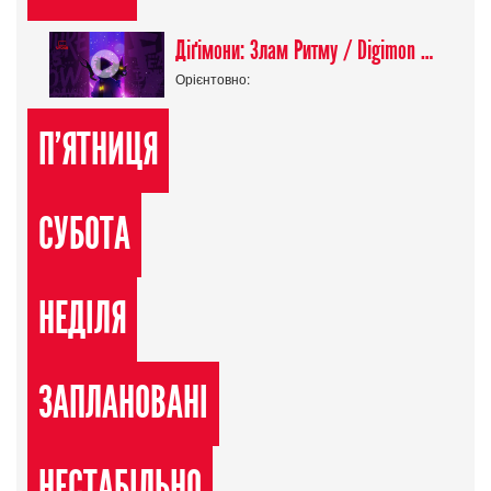
Діґімони: Злам Ритму / Digimon Beatbreak
Орієнтовно:
П'ЯТНИЦЯ
СУБОТА
НЕДІЛЯ
ЗАПЛАНОВАНІ
НЕСТАБІЛЬНО