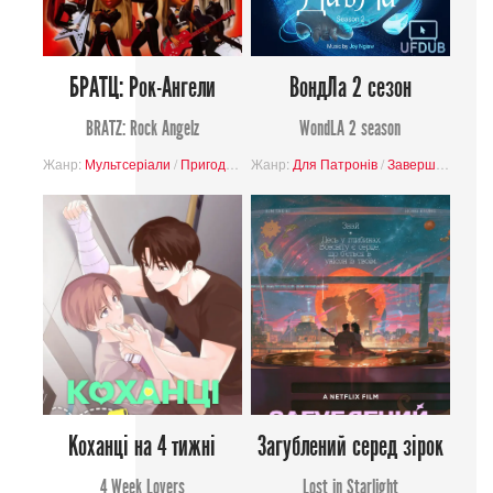
БРАТЦ: Рок-Ангели
ВондЛа 2 сезон
BRATZ: Rock Angelz
WondLA 2 season
Жанр:
Мультсеріали
/
Пригоди
/
Музичний
Жанр:
Для Патронів
/
Комедія
/
Завершені проєкти
Коханці на 4 тижні
Загублений серед зірок
4 Week Lovers
Lost in Starlight