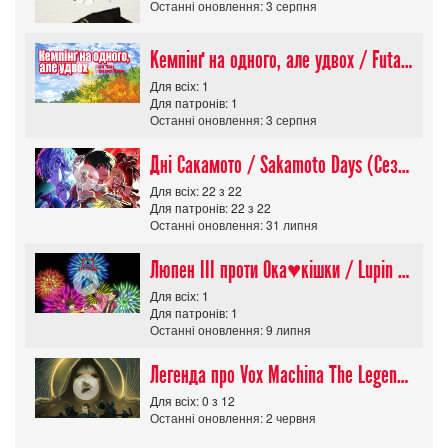
Останні оновлення: 3 серпня
Кемпінґ на одного, але удвох / Futari Solo Camp
Для всіх: 1
Для патронів: 1
Останні оновлення: 3 серпня
Дні Сакамото / Sakamoto Days (Сезон 1)
Для всіх: 22 з 22
Для патронів: 22 з 22
Останні оновлення: 31 липня
Люпен ІІІ проти Ока♥кішки / Lupin III vs Cats Eye Movie
Для всіх: 1
Для патронів: 1
Останні оновлення: 9 липня
Легенда про Vox Machina The Legend of Vox Machina (Сезон 4)
Для всіх: 0 з 12
Останні оновлення: 2 червня