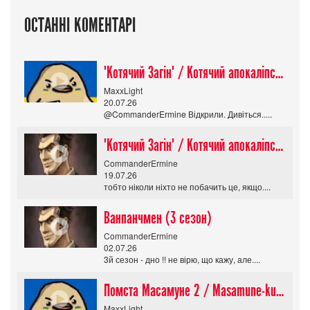
ОСТАННІ КОМЕНТАРІ
"Котячий Загін" / Котячий апокаліпсис / Cat Shit One
MaxxLight
20.07.26
@CommanderErmine Відкрили. Дивіться.....
"Котячий Загін" / Котячий апокаліпсис / Cat Shit One
CommanderErmine
19.07.26
тобто ніколи ніхто не побачить це, якщо....
Ванпанчмен (3 сезон)
CommanderErmine
02.07.26
3й сезон - дно !! не вірю, що кажу, але....
Помста Масамуне 2 / Masamune-kun no Revenge R
MaxxLight