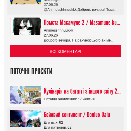
27.06.26
@Animesshhnuukkk Доброго вечора! Поки....
Помста Масамуне 2 / Masamune-kun no Revenge R
Animesshhnuukkk
27.06.26
Доброго вечора. На рахунок цього аніме....
ВСІ КОМЕНТАРІ
ПОТОЧНІ ПРОЄКТИ
Кулінарія на багатті з іншого світу 2 сезон/ Tondemo Skill de Isekai Hourou
Останні оновлення: 17 жовтня
Бойовий континент / Douluo Dalu
Для всіх: 62
Для патронів: 62