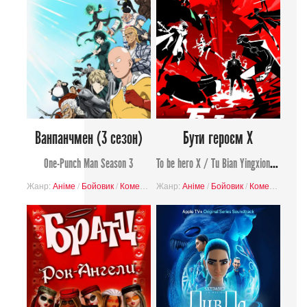
Ванпанчмен (3 сезон)
Бути героєм Х
One-Punch Man Season 3
To be hero X / Tu Bian Yingxiong X
Жанр:
Аніме
/
Бойовик
/
Комедія
/
Жанр:
Завершені проєкти
Аніме
/
Бойовик
/
Комедія
/
Надп