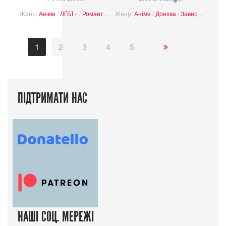
Жанр:
Аніме
/
ЛҐБТ+
/
Романтика
/
Жанр:
Буденність
Аніме
/
/
БЛ
Донхва
/
Завершені проєкти
1
2
3
4
5
ПІДТРИМАТИ НАС
НАШІ СОЦ. МЕРЕЖІ