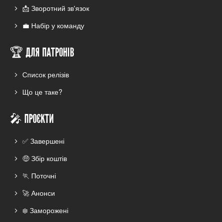
📩 Зворотний зв'язок
💼 Набір у команду
🏆 ДЛЯ ПАТРОНІВ
Список релізів
Що це таке?
🎤 ПРОЄКТИ
✅ Завершені
🤑 Збір коштів
🏃 Поточні
🚀 Анонси
❄️ Заморожені