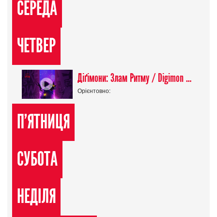
СЕРЕДА
ЧЕТВЕР
Діґімони: Злам Ритму / Digimon Beatbreak
Орієнтовно:
П'ЯТНИЦЯ
СУБОТА
НЕДІЛЯ