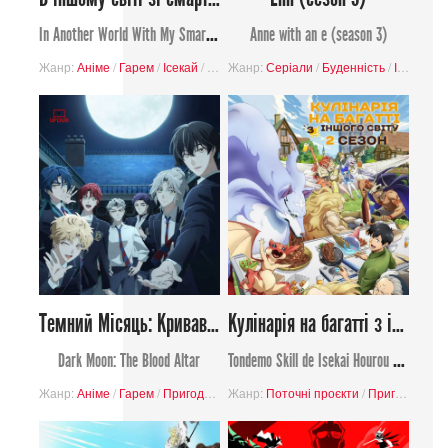
In Another World With My Smartphone 2
Anne with an e (season 3)
Жанр:
Аніме
/
Гарем
/
Ісекай
/
Комедія
Жанр:
/
Пригоди
Серіали
/
/
Романтика
Буденність
/
/
Фентезі
Історія
/
Темний Місяць: Кривавий вівтар
Кулінарія на багатті з іншого світу 2 сезон
Dark Moon: The Blood Altar
Tondemo Skill de Isekai Hourou Meshi
Жанр:
Аніме
/
Гарем
/
Пригоди
/
Фентезі
Жанр:
/
Поточні проєкти
Містика
/
Романтика
/
Пригоди
/
Школа
/
Ком
/