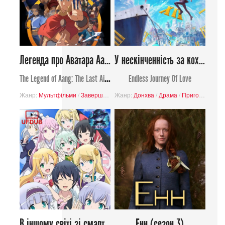
Легенда про Аватара Аанґа: Останній маг повітря
У нескінченність за коханням
The Legend of Aang: The Last Airbender
Endless Journey Of Love
Жанр:
Мультфільми
/
Завершені проєкти
Жанр:
Донхва
/
Пригоди
/
Драма
/
Сімейний
/
Пригоди
/
Фентезі
/
Рома
В іншому світі зі смартфоном 2
Енн (сезон 3)