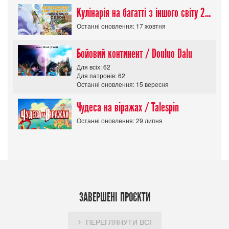
Кулінарія на багатті з іншого світу 2 сезон/ Tondemo Skill de Isekai Hourou
Останні оновлення: 17 жовтня
Бойовий континент / Douluo Dalu
Для всіх: 62
Для патронів: 62
Останні оновлення: 15 вересня
Чудеса на віражах / Talespin
Останні оновлення: 29 липня
ЗАВЕРШЕНІ ПРОЄКТИ
ПЕРЕГЛЯНУТИ ВСІ