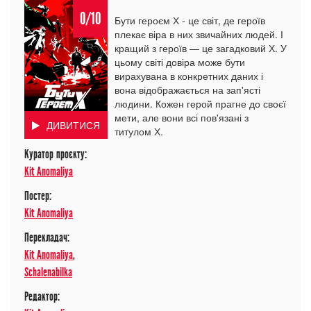
0/10
Бути героєм Х - це світ, де героїв
плекає віра в них звичайних людей. І
кращий з героїв — це загадковий Х. У
цьому світі довіра може бути
вирахувана в конкретних даних і
вона відображається на зап'ясті
людини. Кожен герой прагне до своєї
мети, але вони всі пов'язані з
ДИВИТИСЯ
титулом Х.
Куратор проєкту:
Kit Anomaliya
Постер:
Kit Anomaliya
Перекладач:
Kit Anomaliya
,
Schalenabilka
Редактор: