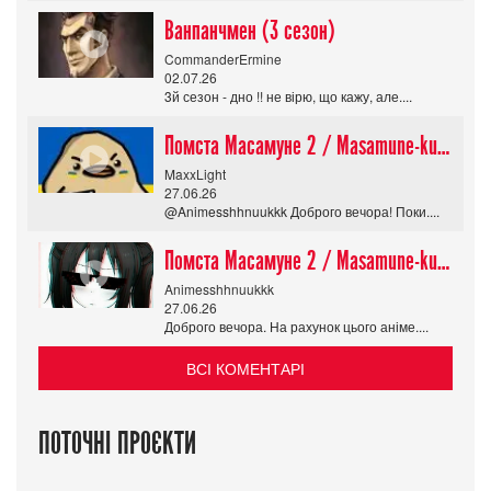
Ванпанчмен (3 сезон)
CommanderErmine
02.07.26
3й сезон - дно !! не вірю, що кажу, але....
Помста Масамуне 2 / Masamune-kun no Revenge R
MaxxLight
27.06.26
@Animesshhnuukkk Доброго вечора! Поки....
Помста Масамуне 2 / Masamune-kun no Revenge R
Animesshhnuukkk
27.06.26
Доброго вечора. На рахунок цього аніме....
ВСІ КОМЕНТАРІ
ПОТОЧНІ ПРОЄКТИ