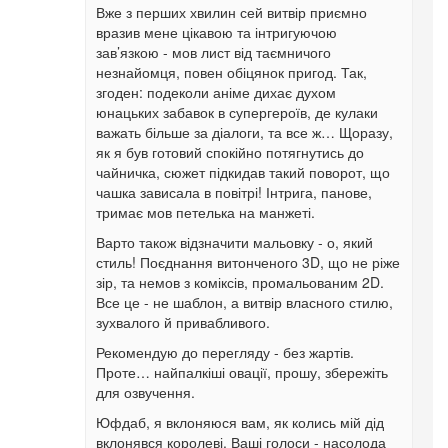
Вже з перших хвилин сей витвір приємно
вразив мене цікавою та інтригуючою
зав’язкою - мов лист від таємничого
незнайомця, повен обіцянок пригод. Так,
згоден: подеколи аніме дихає духом
юнацьких забавок в супергероїв, де кулаки
важать більше за діалоги, та все ж… Щоразу,
як я був готовий спокійно потягнутись до
чайничка, сюжет підкидав такий поворот, що
чашка зависала в повітрі! Інтрига, панове,
тримає мов петелька на манжеті.
Варто також відзначити мальовку - о, який
стиль! Поєднання витонченого 3D, що не ріже
зір, та немов з коміксів, промальованим 2D.
Все це - не шаблон, а витвір власного стилю,
зухвалого й привабливого.
Рекомендую до перегляду - без жартів.
Проте… найпалкіші овації, прошу, збережіть
для озвучення.
Юфдаб, я вклоняюся вам, як колись мій дід
вклонявся королеві. Ваші голоси - насолода