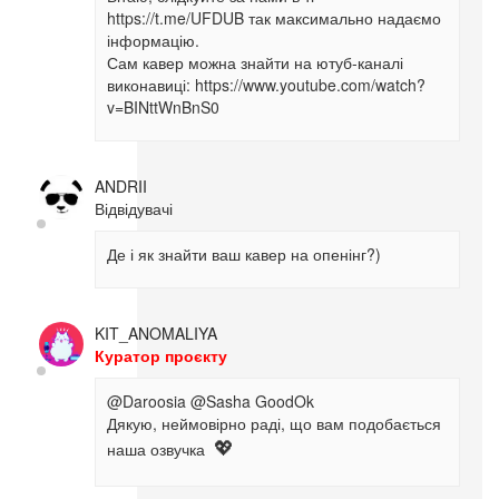
https://t.me/UFDUB так максимально надаємо
інформацію.
Сам кавер можна знайти на ютуб-каналі
виконавиці: https://www.youtube.com/watch?
v=BINttWnBnS0
ANDRII
Відвідувачі
Де і як знайти ваш кавер на опенінг?)
KIT_ANOMALIYA
Куратор проєкту
@Daroosia
@Sasha GoodOk
Дякую, неймовірно раді, що вам подобається
наша озвучка
💖