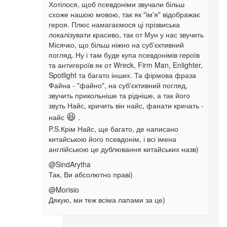
Хотілося, щоб псевдоніми звучали більш
схоже нашою мовою, так як "ім'я" відображає
героя. Плюс намагаємося ці прізвиська
локалізувати красиво, так от Мун у нас звучить
Місячко, що більш ніжно на суб'єктивний
погляд. Ну і там буде купа псевдонімів героїв
та антигероїв як от Wreck, Firm Man, Enlighter,
Spotlight та багато інших. Та фірмова фраза
Файна - "файно", на суб'єктивний погляд,
звучить прикольніше та рідніше, а так його
звуть Найс, кричить він найс, фанати кричать -
найс
😆
.
P.S.Крім Найс, ще багато, де написано
китайською його псевдонім, і всі імена
англійською це дублювання китайських назв)
@SindArytha
Так, Ви абсолютно праві)
@Morisio
Дякую, ми теж всіма лапами за це)