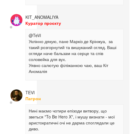
KIT_ANOMALIYA
Куратор проєкту
@TeVi
Уклінно дякую, пане Маркіз де Крінжуа, за
такий розгорнутий та вишуканий огляд. Ваші
огляди наче бальзам на серце та спів
соловейка для вух.
Уявно салютую філіжанкою чаю, ваш Кіт
Аномалія
TEVI
Патрон
Нині маємо чотири епізоди витвору, що
зветься "To Be Hero X", і мушу визнати - мої
аристократичні очі не дарма споглядали це
диво.