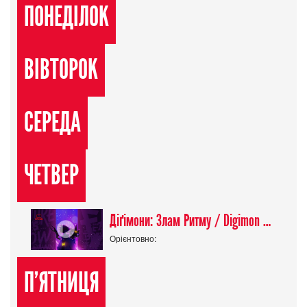
ПОНЕДІЛОК
ВІВТОРОК
СЕРЕДА
ЧЕТВЕР
Діґімони: Злам Ритму / Digimon Beatbreak
Орієнтовно:
П'ЯТНИЦЯ