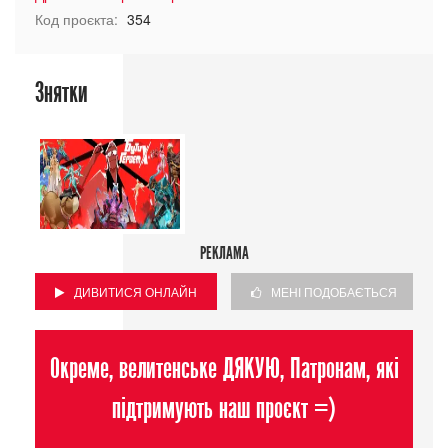
Код проєкта:
354
Знятки
РЕКЛАМА
ДИВИТИСЯ ОНЛАЙН
МЕНІ ПОДОБАЄТЬСЯ
Окреме, велитенське ДЯКУЮ, Патронам, які
підтримують наш проєкт =)