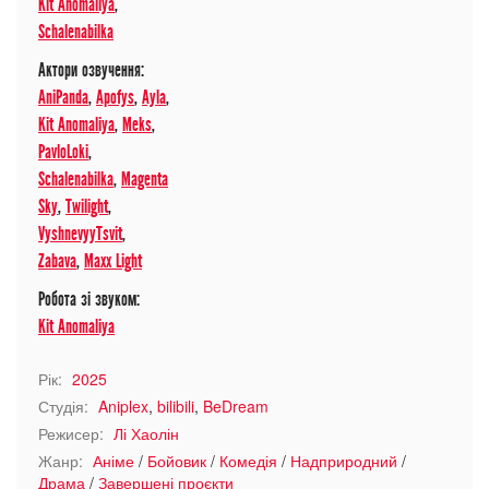
Kit Anomaliya
,
Schalenabilka
Актори озвучення:
AniPanda
,
Apofys
,
Ayla
,
Kit Anomaliya
,
Meks
,
PavloLoki
,
Schalenabilka
,
Magenta
Sky
,
Twilight
,
VyshnevyyTsvit
,
Zabava
,
Maxx Light
Робота зі звуком:
Kit Anomaliya
Рік:
2025
Студія:
Aniplex
,
bilibili
,
BeDream
Режисер:
Лі Хаолін
Жанр:
Аніме
/
Бойовик
/
Комедія
/
Надприродний
/
Драма
/
Завершені проєкти