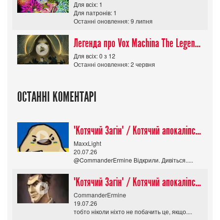
Для всіх: 1
Для патронів: 1
Останні оновлення: 9 липня
Легенда про Vox Machina The Legend of Vox Machina (Сезон 4)
Для всіх: 0 з 12
Останні оновлення: 2 червня
ОСТАННІ КОМЕНТАРІ
"Котячий Загін" / Котячий апокаліпсис / Cat Shit One
MaxxLight
20.07.26
@CommanderErmine Відкрили. Дивіться.....
"Котячий Загін" / Котячий апокаліпсис / Cat Shit One
CommanderErmine
19.07.26
тобто ніколи ніхто не побачить це, якщо....