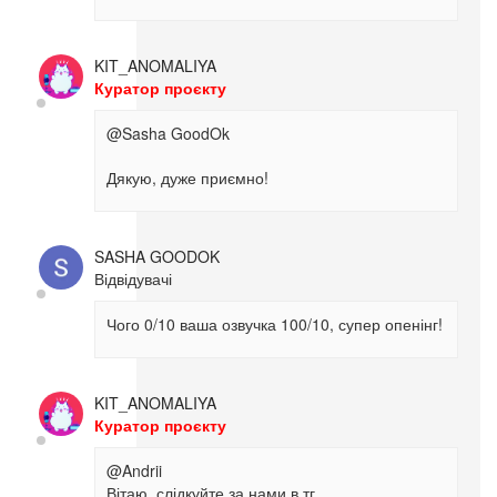
KIT_ANOMALIYA
Куратор проєкту
@Sasha GoodOk
Дякую, дуже приємно!
SASHA GOODOK
Відвідувачі
Чого 0/10 ваша озвучка 100/10, супер опенінг!
KIT_ANOMALIYA
Куратор проєкту
@Andrii
Вітаю, слідкуйте за нами в тг