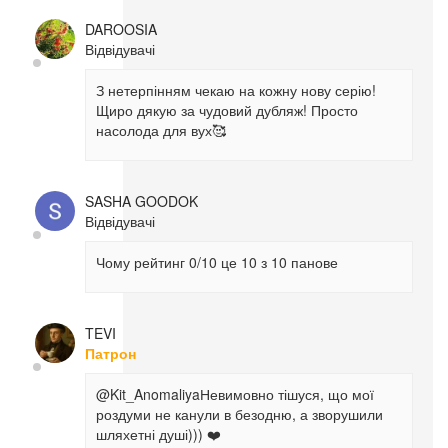
DAROOSIA
Відвідувачі
З нетерпінням чекаю на кожну нову серію!
Щиро дякую за чудовий дубляж! Просто
насолода для вух🥰
SASHA GOODOK
Відвідувачі
Чому рейтинг 0/10 це 10 з 10 панове
TEVI
Патрон
@Kit_Anomaliya
Невимовно тішуся, що мої
роздуми не канули в безодню, а зворушили
шляхетні душі))) ❤️