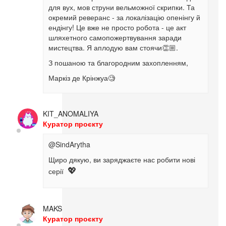
для вух, мов струни вельможної скрипки. Та
окремий реверанс - за локалізацію опенінгу й
ендінгу! Це вже не просто робота - це акт
шляхетного самопожертвування заради
мистецтва. Я аплодую вам стоячи👏🏼.
З пошаною та благородним захопленням,
Маркіз де Крінжуа🧐
KIT_ANOMALIYA
Куратор проєкту
@SindArytha
Щиро дякую, ви заряджаєте нас робити нові
серії
💖
MAKS
Куратор проєкту