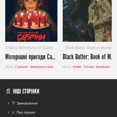
Chilling Adventures of Sabrina (Season 1)
Black Butler: Book of Murder
Моторошні пригоди Сабріни (Сезон 1) / Chilling Adventures of Sabrina (Season 1)
Black Butler: Book of Murder
Жанр:
Серіали
/
Завершені проєкти
/
Містика
Жанр:
Аніме
/
Готика
/
Кримінал
/
За
📄 ІНШІ СТОРІНКИ
👔 Замовлення
📈 Про проєкт