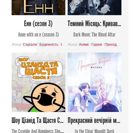
Енн (сезон 3)
Темний Місяць: Кривавий вівтар
Anne with an e (season 3)
Dark Moon: The Blood Altar
Жанр:
Серіали
/
Буденність
/
Історія
Жанр:
/
Драма
Аніме
/
Гарем
/
Пригоди
/
Фентез
Шоу Ціанід Та Щастя Сезон 2
Прекрасний вечірній місяць
The Cyanide And Happiness Show Season Too
In the Clear Moonlit Dusk