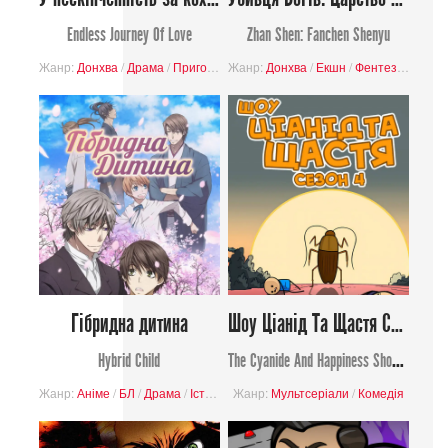
Endless Journey Of Love
Zhan Shen: Fanchen Shenyu
Жанр:
Донхва
/
Драма
/
Пригоди
/
Жанр:
Романтика
Донхва
/
Фантастика
/
Екшн
/
Фентезі
/
Психол
Гібридна дитина
Шоу Ціанід Та Щастя Сезон 4
Hybrid Child
The Cyanide And Happiness Show Season 4
Жанр:
Аніме
/
БЛ
/
Драма
/
Історія
/
Жанр:
Фантастика
Мультсеріали
/
Комедія