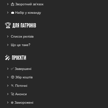
📩 Зворотний зв'язок
💼 Набір у команду
🏆 ДЛЯ ПАТРОНІВ
Список релізів
Що це таке?
🎤 ПРОЄКТИ
✅ Завершені
🤑 Збір коштів
🏃 Поточні
🚀 Анонси
❄️ Заморожені