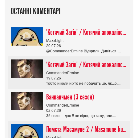
ОСТАННІ КОМЕНТАРІ
"Котячий Загін" / Котячий апокаліпсис / Cat Shit One
MaxxLight
20.07.26
@CommanderErmine Відкрили. Дивіться.....
"Котячий Загін" / Котячий апокаліпсис / Cat Shit One
CommanderErmine
19.07.26
тобто ніколи ніхто не побачить це, якщо....
Ванпанчмен (3 сезон)
CommanderErmine
02.07.26
3й сезон - дно !! не вірю, що кажу, але....
Помста Масамуне 2 / Masamune-kun no Revenge R
MaxxLight