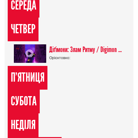
СЕРЕДА
ЧЕТВЕР
Діґімони: Злам Ритму / Digimon Beatbreak
Орієнтовно:
П'ЯТНИЦЯ
СУБОТА
НЕДІЛЯ