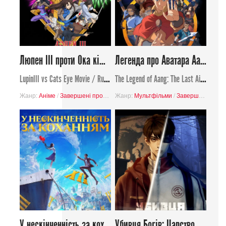
Люпен ІІІ проти Ока кішки
Легенда про Аватара Аанґа: Останній маг повітря
LupinIII vs Cats Eye Movie / Rupan Sansei VS Kyattsu Ai
The Legend of Aang: The Last Airbender
Жанр:
Аніме
/
Завершені проєкти
Жанр:
/
Екшн
Мультфільми
/
Пригоди
/
Комедія
/
Завершені проєкти
/
Кримінал
У нескінченність за коханням
Убивця Богів: Царство Богів у світі смертних