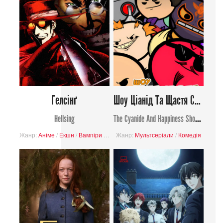
Гелсінґ
Шоу Ціанід Та Щастя Сезон 3
Hellsing
The Cyanide And Happiness Show Season 3
Жанр:
Аніме
/
Екшн
/
Вампіри
/
Жахи
Жанр:
/
Надприродний
Мультсеріали
/
Комедія