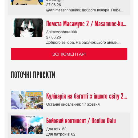
27.06.26
@Animesshhnuukkk Доброго вечора! Поки....
Помста Масамуне 2 / Masamune-kun no Revenge R
Animesshhnuukkk
27.06.26
Доброго вечора. На рахунок цього аніме....
ВСІ КОМЕНТАРІ
ПОТОЧНІ ПРОЄКТИ
Кулінарія на багатті з іншого світу 2 сезон/ Tondemo Skill de Isekai Hourou
Останні оновлення: 17 жовтня
Бойовий континент / Douluo Dalu
Для всіх: 62
Для патронів: 62