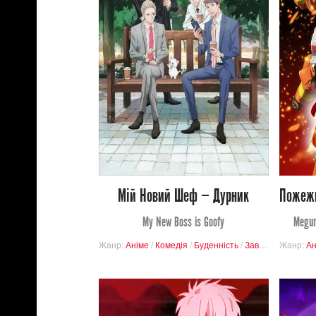
8 317
Переглядів
6
54
Мій Новий Шеф — Дурник
My New Boss is Goofy
Megum
Жанр:
Аніме
/
Комедія
/
Буденність
/
Завершені проєкти
Жанр:
Ан