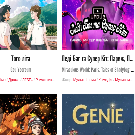
Переглядів
Перегляди
0
10
0
158
Того літа
Леді Баг та Супер Кіт: Париж, Пригоди Тіньобаґ і Кігтя Нуара
Geu Yeoreum
Miraculous World: Paris, Tales of Shadybug and Claw Noir
іме
/
Драма
/
ЛҐБТ+
/
Романтика
/
Буденність
Жанр:
Мультфільми
/
Комедія
/
Музичний
/