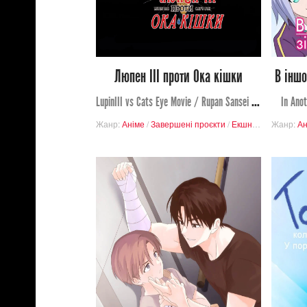
0
4
Люпен ІІІ проти Ока кішки
В іншо
LupinIII vs Cats Eye Movie / Rupan Sansei VS Kyattsu Ai
In Ano
Жанр:
Аніме
/
Завершені проєкти
/
Екшн
/
Пригоди
Жанр:
/
Ко
Ан
779