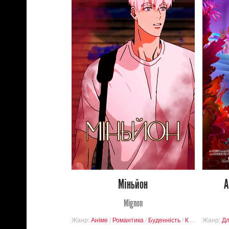
11 657
Переглядів
0
86
Міньйон
А
Mignon
Жанр:
Аніме
/
Романтика
/
Буденність
/
Кримінал
Жанр:
Дл