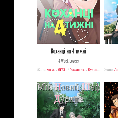
Переглядів
0
14
Коханці на 4 тижні
4 Week Lovers
Жанр:
Аніме
/
ЛҐБТ+
/
Романтика
/
Буденність
Жанр:
/
БЛ
Ан