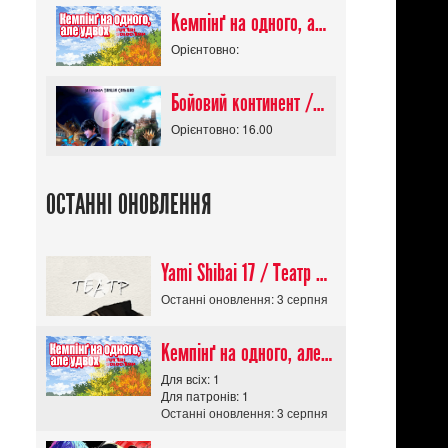
Кемпінґ на одного, але удвох / Futari Solo Camp
Орієнтовно:
Бойовий континент / Douluo Dalu
Орієнтовно: 16.00
ОСТАННІ ОНОВЛЕННЯ
Yami Shibai 17 / Театр Мороку 17
Останні оновлення: 3 серпня
Кемпінґ на одного, але удвох / Futari Solo Camp
Для всіх: 1
Для патронів: 1
Останні оновлення: 3 серпня
Драма
/
Фентезі