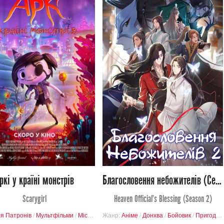
2 181
32 144
Переглядів
Перегляди
0
3
5
240
ркі у країні монстрів
Благословення небожителів (Сезон 2)
Scarygirl
Heaven Official's Blessing (Season 2)
я Патронів
/
Мультфільми
/
Містика
/
Жанр:
Пригоди
Аніме
/
Донхва
/
Бойовик
/
Пригоди
/