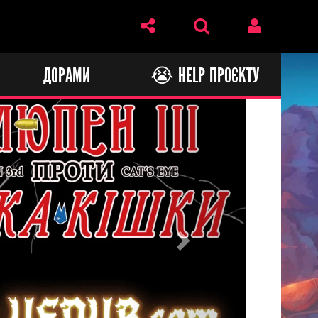
И
ДОРАМИ
😭 HELP ПРОЄКТУ
Next