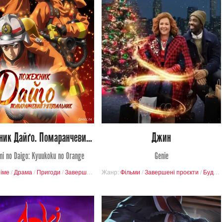
3 689
2 068
Переглядів
Переглядів
4
34
0
9
Пожежник Дайґо. Помаранчевий рятувальник
Джин
i no Daigo: Kyuukoku no Orange
Genie
іме
/
Драма
/
Пригоди
/
Завершені проєкти
Жанр:
Фільми
/
Завершені проєкти
/
Буденність