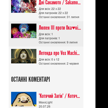
Дні Сакамото / Sakamoto Days (Сезон 1)
Для всіх: 22 з 22
Для патронів: 22 з 22
Останні оновлення: 31 липня
Люпен ІІІ проти Ока♥кішки / Lupin III vs Cats Eye Movie
Для всіх: 1
Для патронів: 1
Останні оновлення: 9 липня
Легенда про Vox Machina The Legend of Vox Machina (Сезон 4)
Для всіх: 0 з 12
Останні оновлення: 2 червня
ОСТАННІ КОМЕНТАРІ
"Котячий Загін" / Котячий апокаліпсис / Cat Shit One
MaxxLight
20.07.26