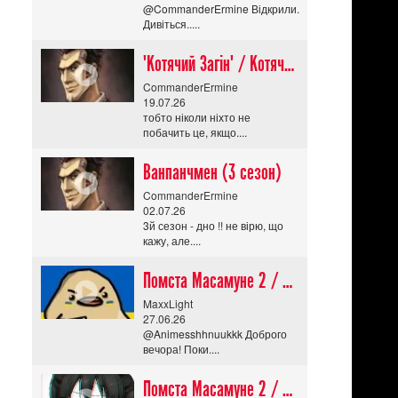
@CommanderErmine Відкрили.
Дивіться.....
"Котячий Загін" / Котячий апокаліпсис / Cat Shit One
CommanderErmine
19.07.26
тобто ніколи ніхто не
побачить це, якщо....
Ванпанчмен (3 сезон)
CommanderErmine
02.07.26
3й сезон - дно !! не вірю, що
кажу, але....
Помста Масамуне 2 / Masamune-kun no Revenge R
MaxxLight
27.06.26
@Animesshhnuukkk Доброго
вечора! Поки....
Помста Масамуне 2 / Masamune-kun no Revenge R