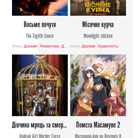
Восьме почутя
Місячне курча
The Eighth Sense
Moonlight chicken
Жанр:
Дорами
/
Романтика
/
Драма
Жанр:
/
ЛҐБТ+
Дорами
/
Буденність
/
ЛҐБТ+
/
Р
Дівчина мрець та смертельний фарс
Помста Масамуне 2
Undead Girl Murder Farce
Masamune-kun no Revenge R