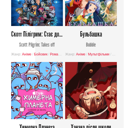
Скотт Пілігрим: Стає до бою
Бульбашка
Scott Pilgrim: Takes off
Bubble
Жанр:
Аніме
/
Бойовик
/
Романтика
Жанр:
/
Комедія
Аніме
/
/
Пригоди
Мультфільми
/
Музичний
/
Драма
/
П
Химерна Планета
Ханако після школи