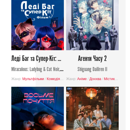
Леді Баг та Супер-Кіт: Пробудження сили
Агенти Часу 2
Miraculous: Ladybug & Cat Noir, The Movie
Shiguang Dailiren II
Жанр:
Мультфільми
/
Комедія
/
Музичний
Жанр:
Аніме
/
Сімейний
/
Донхва
/
Романтика
/
Містика
/
/
Фанта
Приг