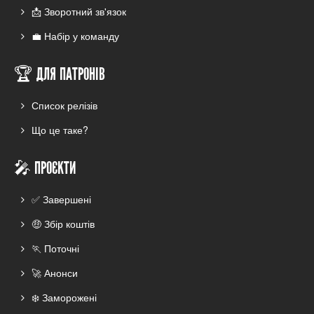
📩 Зворотний зв'язок
💼 Набір у команду
🏆 ДЛЯ ПАТРОНІВ
Список релізів
Що це таке?
🎤 ПРОЄКТИ
✅ Завершені
🤑 Збір коштів
🏃 Поточні
🚀 Анонси
❄️ Заморожені