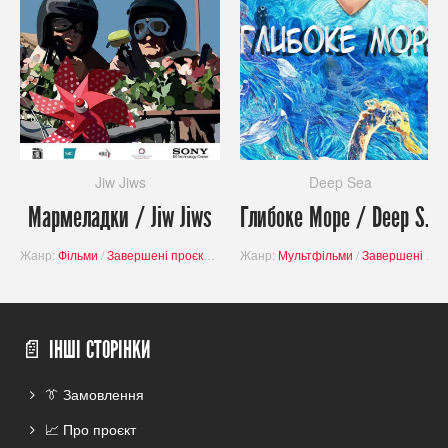
Jiw Jiws
Deep Sea
Мармеладки / Jiw Jiws
Глибоке Море / Deep Sea
Жанр:
Фільми
/
Завершені проєкти
/
Драма
Жанр:
Мультфільми
/
Завершені проєкти
📄 ІНШІ СТОРІНКИ
👔 Замовлення
📈 Про проєкт