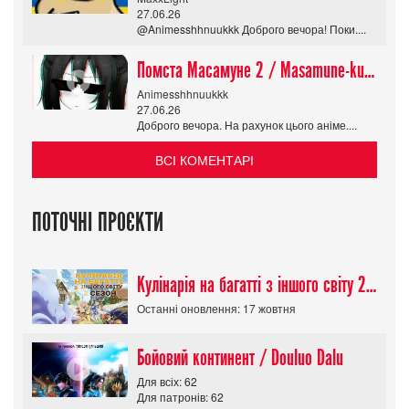
27.06.26
@Animesshhnuukkk Доброго вечора! Поки....
Помста Масамуне 2 / Masamune-kun no Revenge R
Animesshhnuukkk
27.06.26
Доброго вечора. На рахунок цього аніме....
ВСІ КОМЕНТАРІ
ПОТОЧНІ ПРОЄКТИ
Кулінарія на багатті з іншого світу 2 сезон/ Tondemo Skill de Isekai Hourou
Останні оновлення: 17 жовтня
Бойовий континент / Douluo Dalu
Для всіх: 62
Для патронів: 62