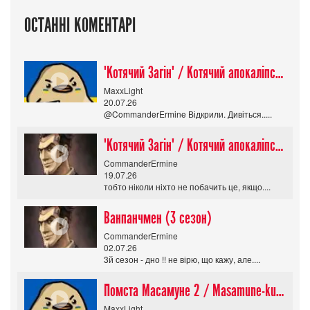
ОСТАННІ КОМЕНТАРІ
"Котячий Загін" / Котячий апокаліпсис / Cat Shit One
MaxxLight
20.07.26
@CommanderErmine Відкрили. Дивіться.....
"Котячий Загін" / Котячий апокаліпсис / Cat Shit One
CommanderErmine
19.07.26
тобто ніколи ніхто не побачить це, якщо....
Ванпанчмен (3 сезон)
CommanderErmine
02.07.26
3й сезон - дно !! не вірю, що кажу, але....
Помста Масамуне 2 / Masamune-kun no Revenge R
MaxxLight