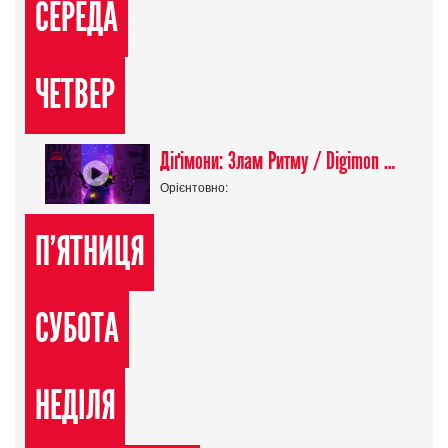
СЕРЕДА
ЧЕТВЕР
Діґімони: Злам Ритму / Digimon Beatbreak
Орієнтовно:
П'ЯТНИЦЯ
СУБОТА
НЕДІЛЯ