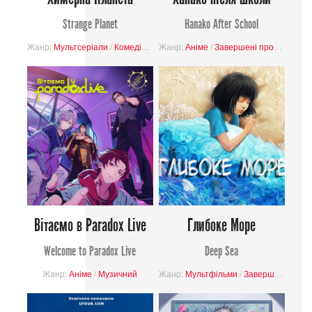
Strange Planet
Hanako After School
Жанр:
Мультсеріали
/
Комедія
/
Буденність
Жанр:
Аніме
/
Фантастика
/
Завершені проєкти
/
Завершені пр
/
Ком
Вітаємо в Paradox Live
Глибоке Море
Welcome to Paradox Live
Deep Sea
Жанр:
Аніме
/
Музичний
Жанр:
Мультфільми
/
Завершені проєкти