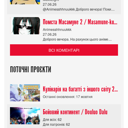
27.06.26
@Animesshhnuukkk Доброго вечора! Поки....
Помста Масамуне 2 / Masamune-kun no Revenge R
Animesshhnuukkk
27.06.26
Доброго вечора. На рахунок цього аніме....
ВСІ КОМЕНТАРІ
ПОТОЧНІ ПРОЄКТИ
Кулінарія на багатті з іншого світу 2 сезон/ Tondemo Skill de Isekai Hourou
Останні оновлення: 17 жовтня
Бойовий континент / Douluo Dalu
Для всіх: 62
Для патронів: 62