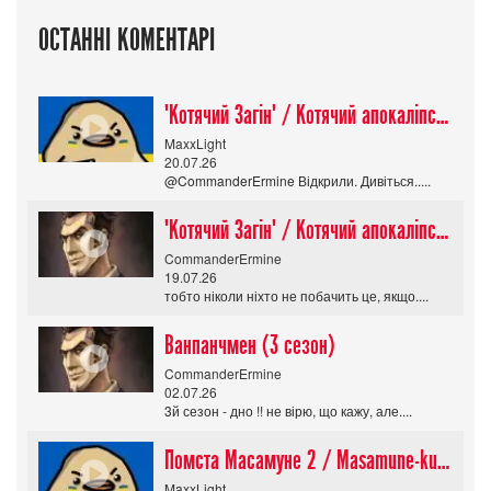
ОСТАННІ КОМЕНТАРІ
"Котячий Загін" / Котячий апокаліпсис / Cat Shit One
MaxxLight
20.07.26
@CommanderErmine Відкрили. Дивіться.....
"Котячий Загін" / Котячий апокаліпсис / Cat Shit One
CommanderErmine
19.07.26
тобто ніколи ніхто не побачить це, якщо....
Ванпанчмен (3 сезон)
CommanderErmine
02.07.26
3й сезон - дно !! не вірю, що кажу, але....
Помста Масамуне 2 / Masamune-kun no Revenge R
MaxxLight