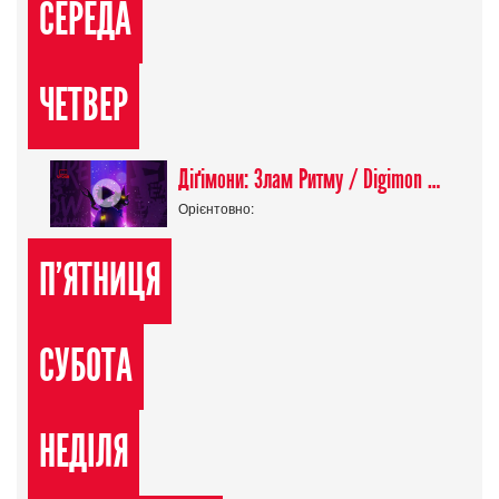
СЕРЕДА
ЧЕТВЕР
Діґімони: Злам Ритму / Digimon Beatbreak
Орієнтовно:
П'ЯТНИЦЯ
СУБОТА
НЕДІЛЯ