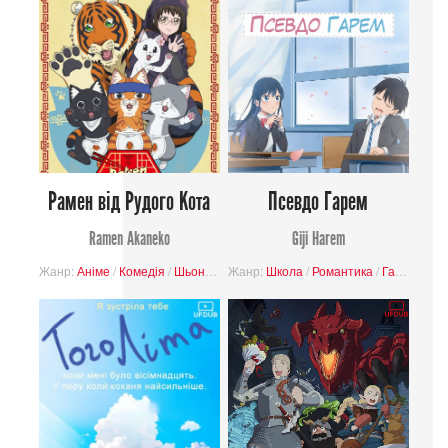
Рамен від Рудого Кота
Псевдо Гарем
Ramen Akaneko
Giji Harem
Жанр:
Аніме
/
Комедія
/
Шьонен
/
Жанр:
Буденність
Школа
/
Завершені проєкти
/
Романтика
/
Гарем