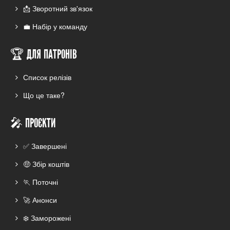
📩 Зворотний зв'язок
💼 Набір у команду
🏆 ДЛЯ ПАТРОНІВ
Список релізів
Що це таке?
🎤 ПРОЄКТИ
✅ Завершені
🤑 Збір коштів
🏃 Поточні
🚀 Анонси
❄️ Заморожені