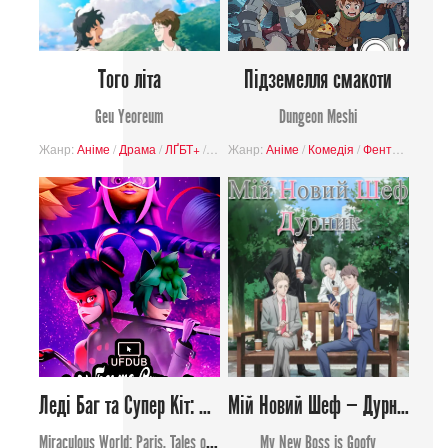
Того літа
Підземелля смакоти
Geu Yeoreum
Dungeon Meshi
Жанр:
Аніме
/
Драма
/
ЛҐБТ+
/
Романтика
Жанр:
Аніме
/
Буденність
/
Комедія
/
Фентезі
/
Приг
Леді Баг та Супер Кіт: Париж, Пригоди Тіньобаґ і Кігтя Нуара
Мій Новий Шеф — Дурник
Miraculous World: Paris, Tales of Shadybug and Claw Noir
My New Boss is Goofy