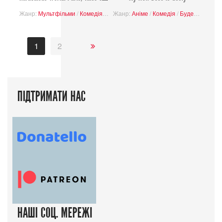
Жанр:
Мультфільми
/
Комедія
/
Музичний
Жанр:
Аніме
/
Пригоди
/
Комедія
/
Буденність
/
За
1
2
ПІДТРИМАТИ НАС
НАШІ СОЦ. МЕРЕЖІ