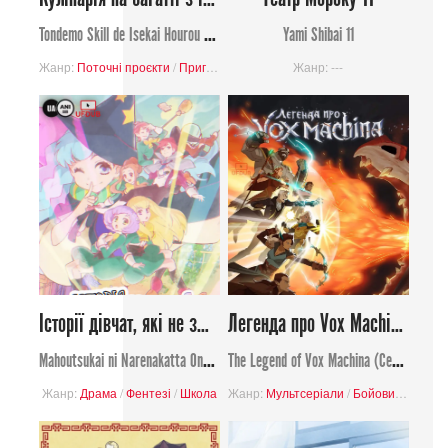
Tondemo Skill de Isekai Hourou Meshi
Yami Shibai 11
Жанр:
Поточні проєкти
/
Пригоди
/
Комедія
/
Сімейний
Жанр: ---
/
Аніме
/
Збір кош
Історії дівчат, які не змогли стати чарівницями
Легенда про Vox Machina (Сезон 3)
Mahoutsukai ni Narenakatta Onnanoko no Hanashi
The Legend of Vox Machina (Сезон 3)
Жанр:
Драма
/
Фентезі
/
Школа
Жанр:
Мультсеріали
/
Бойовик
/
Фентез