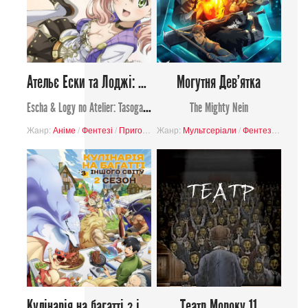
Ательє Ески та Лоджі: алхіміки сутінкового неба
Могутня Дев'ятка
Escha & Logy no Atelier: Tasogare no Sora no Renkinjutsushi
The Mighty Nein
Жанр:
Аніме
/
Фентезі
/
Пригоди
Жанр:
Мультсеріали
/
Фентезі
/
Комеді
Кулінарія на багатті з іншого світу 2 сезон
Театр Мороку 11