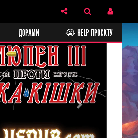
И
ДОРАМИ
😭 HELP ПРОЄКТУ
Next