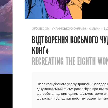
UFDUB.COM - УКРАЇНСЬКОЮ ОНЛАЙН
»
ФІЛЬМИ
» ВІ
ВІДТВОРЕННЯ ВОСЬМОГО ЧУ
КОНҐ»
RECREATING THE EIGHTH WON
Після грандіозного успіху трилогії «Володар
документальний фільм розповідає про нього т
що робота над цим одним фільмом може вия
фільмами «Володаря перснів» разом узятим