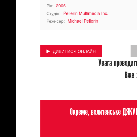
Рік:
2006
Студія:
Pellerin Multimedia Inc.
Режисер:
Michael Pellerin
ДИВИТИСЯ ОНЛАЙН
Увага проводит
Вже з
Окреме, велитенське ДЯКУЮ