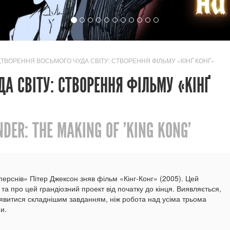
ДТВОРЕННЯ ВОСЬМОГО ЧУДА СВІТУ: СТВОРЕННЯ ФІЛЬМУ «КІНҐ КОНҐ»
ДА СВІТУ: СТВОРЕННЯ ФІЛЬМУ «КІНҐ
DER: THE MAKING OF 'KING KONG'
 перснів» Пітер Джексон зняв фільм «Кінг-Конг» (2005). Цей
а про цей грандіозний проект від початку до кінця. Виявляється,
витися складнішим завданням, ніж робота над усіма трьома
и.