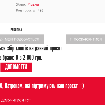
Жанр:
Фільми
Код проєкта:
428
РЕКЛАМА
МЕНІ ПОДОБАЄТЬСЯ
ПОСКАРЖИТИСЯ
ься збір коштів на данний проєкт
ібрано: 0 з 2 000 грн.
ДОПОМОГТИ
, Патронам, які підтримують наш проєкт =)
ДОЛУЧИТИСЯ ТУТ