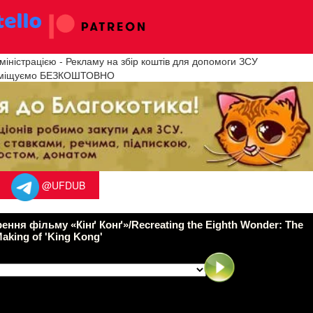
іністрацією - Рекламу на збір коштів для допомоги ЗСУ
міщуємо БЕЗКОШТОВНО
@UFDUB