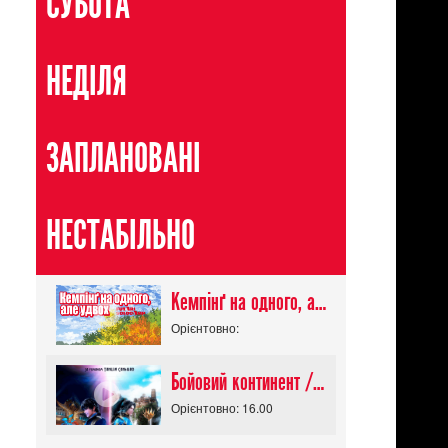
СУБОТА
НЕДІЛЯ
ЗАПЛАНОВАНІ
НЕСТАБІЛЬНО
Кемпінґ на одного, але удвох / Futari Solo Camp
Орієнтовно:
Бойовий континент / Douluo Dalu
Орієнтовно: 16.00