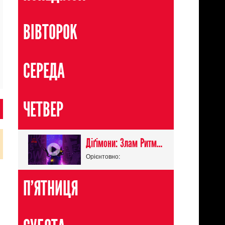
ВІВТОРОК
СЕРЕДА
ЧЕТВЕР
Діґімони: Злам Ритму / Digimon Beatbreak
Орієнтовно:
П'ЯТНИЦЯ