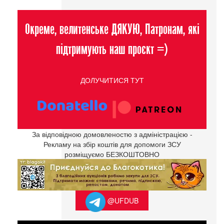
Окреме, велитенське ДЯКУЮ, Патронам, які
підтримують наш проєкт =)
ДОЛУЧИТИСЯ ТУТ
За відповідною домовленостю з адміністрацією -
Рекламу на збір коштів для допомоги ЗСУ
розміщуємо БЕЗКОШТОВНО
@UFDUB