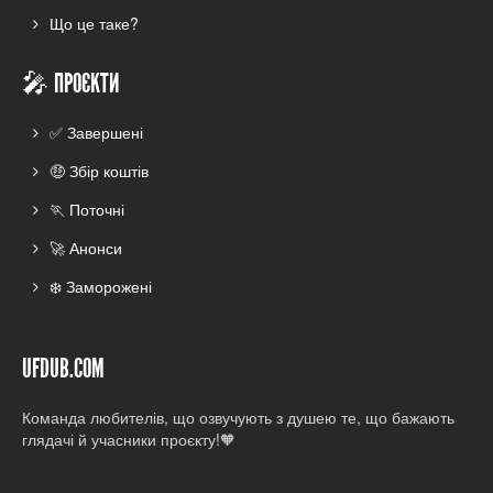
Що це таке?
🎤 ПРОЄКТИ
✅ Завершені
🤑 Збір коштів
🏃 Поточні
🚀 Анонси
❄️ Заморожені
UFDUB.COM
Команда любителів, що озвучують з душею те, що бажають
глядачі й учасники проєкту!🧡