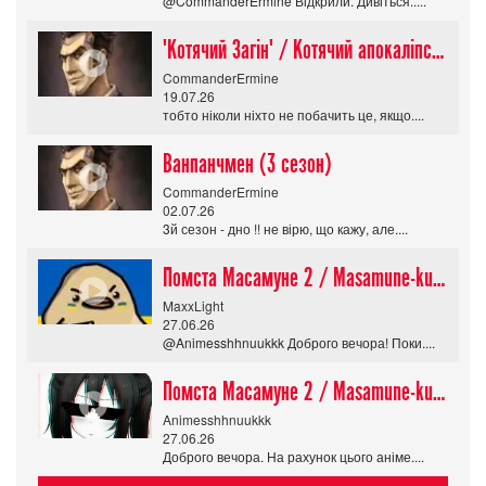
@CommanderErmine Відкрили. Дивіться.....
"Котячий Загін" / Котячий апокаліпсис / Cat Shit One
CommanderErmine
19.07.26
тобто ніколи ніхто не побачить це, якщо....
Ванпанчмен (3 сезон)
CommanderErmine
02.07.26
3й сезон - дно !! не вірю, що кажу, але....
Помста Масамуне 2 / Masamune-kun no Revenge R
MaxxLight
27.06.26
@Animesshhnuukkk Доброго вечора! Поки....
Помста Масамуне 2 / Masamune-kun no Revenge R
Animesshhnuukkk
27.06.26
Доброго вечора. На рахунок цього аніме....