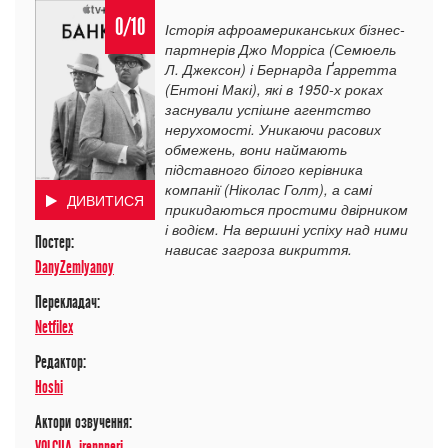
0/10
Історія афроамериканських бізнес-
партнерів Джо Морріса (Семюель
Л. Джексон) і Бернарда Ґарретта
(Ентоні Макі), які в 1950-х роках
заснували успішне агентство
нерухомості. Уникаючи расових
обмежень, вони наймають
підставного білого керівника
компанії (Ніколас Голт), а самі
ДИВИТИСЯ
прикидаються простими двірником
і водієм. На вершині успіху над ними
Постер:
нависає загроза викриття.
DanyZemlyanoy
Перекладач:
Netfilex
Редактор:
Hoshi
Актори озвучення:
VOLCUA
,
irennneri
,