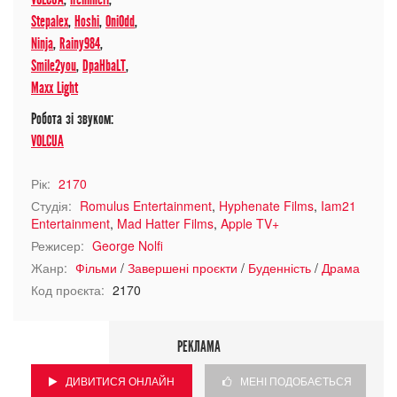
Stepalex
,
Hoshi
,
OniOdd
,
Ninja
,
Rainy984
,
Smile2you
,
DpaHbaLT
,
Maxx Light
Робота зі звуком:
VOLCUA
Рік:
2170
Студія:
Romulus Entertainment
,
Hyphenate Films
,
Iam21
Entertainment
,
Mad Hatter Films
,
Apple TV+
Режисер:
George Nolfi
Жанр:
Фільми
/
Завершені проєкти
/
Буденність
/
Драма
Код проєкта:
2170
РЕКЛАМА
ДИВИТИСЯ ОНЛАЙН
МЕНІ ПОДОБАЄТЬСЯ