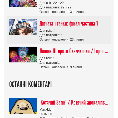
Для всіх: 22 з 22
Для патронів: 22 з 22
Останні оновлення: 31 липня
Дівчата і танки: фінал частина 1
Для всіх: 1
Для патронів: 1
Останні оновлення: 23 липня
Люпен ІІІ проти Ока♥кішки / Lupin III vs Cats Eye Movie
Для всіх: 1
Для патронів: 1
Останні оновлення: 9 липня
ОСТАННІ КОМЕНТАРІ
"Котячий Загін" / Котячий апокаліпсис / Cat Shit One
MaxxLight
20.07.26