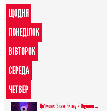
ЩОДНЯ
ПОНЕДІЛОК
ВІВТОРОК
СЕРЕДА
ЧЕТВЕР
Діґімони: Злам Ритму / Digimon Beatbreak