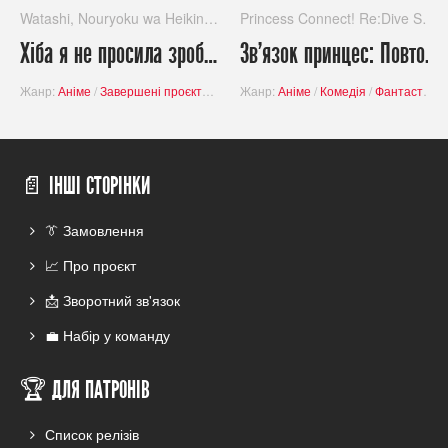
Watashi, Nouryoku wa Heikinchi de tte Itta yo ne!
Princess Connect! Re:Dive Season 2
Хіба я не просила зробити мої здібності у наступному житті посередніми?! /
Зв'язок принцес: Повторне занурення! ( 2 сезон ) / Princess Connect!
Жанр:
Аніме
/
Завершені проєкти
/
Пародія
Жанр:
/
Пригоди
Аніме
/
Комедія
/
Фантастика
/
Фантастика
/
Школа
📄 ІНШІ СТОРІНКИ
👔 Замовлення
📈 Про проєкт
📩 Зворотний зв'язок
💼 Набір у команду
🏆 ДЛЯ ПАТРОНІВ
Список релізів