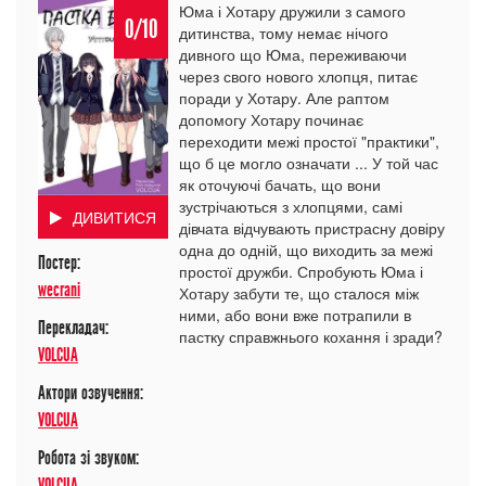
Юма і Хотару дружили з самого
0/10
дитинства, тому немає нічого
дивного що Юма, переживаючи
через свого нового хлопця, питає
поради у Хотару. Але раптом
допомогу Хотару починає
переходити межі простої "практики",
що б це могло означати ... У той час
як оточуючі бачать, що вони
зустрічаються з хлопцями, самі
ДИВИТИСЯ
дівчата відчувають пристрасну довіру
одна до одній, що виходить за межі
Постер:
простої дружби. Спробують Юма і
wecrani
Хотару забути те, що сталося між
ними, або вони вже потрапили в
Перекладач:
пастку справжнього кохання і зради?
VOLCUA
Актори озвучення:
VOLCUA
Робота зі звуком:
VOLCUA