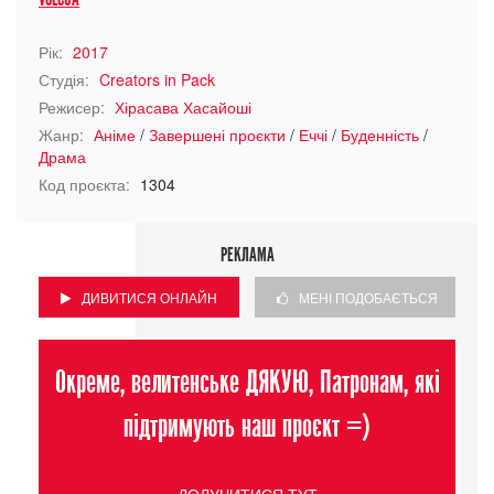
Рік:
2017
Студія:
Creators in Pack
Режисер:
Хірасава Хасайоші
Жанр:
Аніме
/
Завершені проєкти
/
Еччі
/
Буденність
/
Драма
Код проєкта:
1304
РЕКЛАМА
ДИВИТИСЯ ОНЛАЙН
МЕНІ ПОДОБАЄТЬСЯ
Окреме, велитенське ДЯКУЮ, Патронам, які
підтримують наш проєкт =)