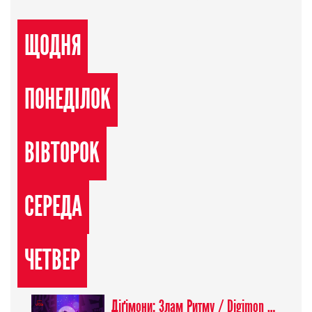
ЩОДНЯ
ПОНЕДІЛОК
ВІВТОРОК
СЕРЕДА
ЧЕТВЕР
Діґімони: Злам Ритму / Digimon Beatbreak