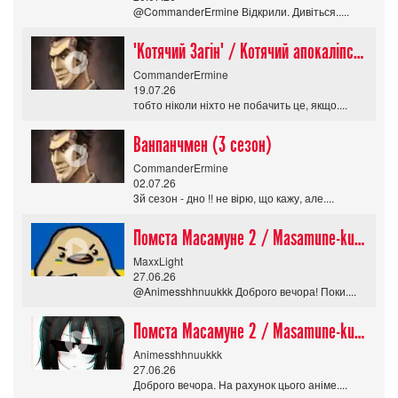
@CommanderErmine Відкрили. Дивіться.....
"Котячий Загін" / Котячий апокаліпсис / Cat Shit One
CommanderErmine
19.07.26
тобто ніколи ніхто не побачить це, якщо....
Ванпанчмен (3 сезон)
CommanderErmine
02.07.26
3й сезон - дно !! не вірю, що кажу, але....
Помста Масамуне 2 / Masamune-kun no Revenge R
MaxxLight
27.06.26
@Animesshhnuukkk Доброго вечора! Поки....
Помста Масамуне 2 / Masamune-kun no Revenge R
Animesshhnuukkk
27.06.26
Доброго вечора. На рахунок цього аніме....