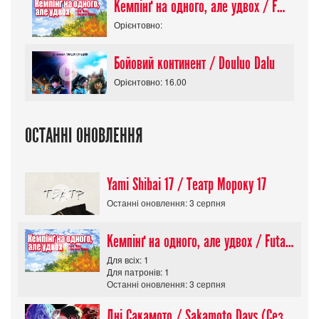
Кемпінґ на одного, але удвох / Futari Solo Camp
Орієнтовно:
Бойовий континент / Douluo Dalu
Орієнтовно: 16.00
ОСТАННІ ОНОВЛЕННЯ
Yami Shibai 17 / Театр Мороку 17
Останні оновлення: 3 серпня
Кемпінґ на одного, але удвох / Futari Solo Camp
Для всіх: 1
Для патронів: 1
Останні оновлення: 3 серпня
Дні Сакамото / Sakamoto Days (Сезон 1)