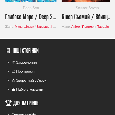
Deep Sea
Scissor Seven
Глибоке Море / Deep Sea
Кілер Сьомий / Вбивця з ножицями / Scissor Seven (Сезон 4)
Жанр:
Мультфільми
/
Завершені проєкти
Жанр:
/
Пригоди
Аніме
/
/
Фантастика
Пригоди
/
Пародія
/
Ко
📄 ІНШІ СТОРІНКИ
👔 Замовлення
📈 Про проєкт
📩 Зворотний зв'язок
💼 Набір у команду
🏆 ДЛЯ ПАТРОНІВ
Список релізів