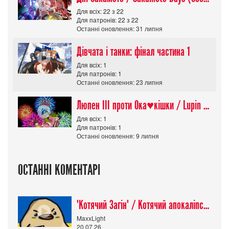
Для всіх: 22 з 22
Для патронів: 22 з 22
Останні оновлення: 31 липня
Дівчата і танки: фінал частина 1
Для всіх: 1
Для патронів: 1
Останні оновлення: 23 липня
Люпен ІІІ проти Ока♥кішки / Lupin III vs Cats Eye Movie
Для всіх: 1
Для патронів: 1
Останні оновлення: 9 липня
ОСТАННІ КОМЕНТАРІ
"Котячий Загін" / Котячий апокаліпсис / Cat Shit One
MaxxLight
20.07.26