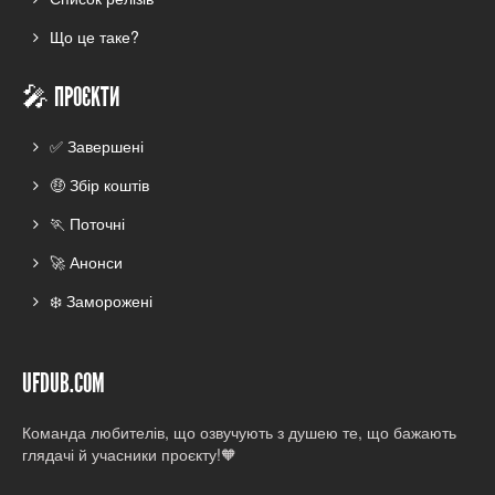
Що це таке?
🎤 ПРОЄКТИ
✅ Завершені
🤑 Збір коштів
🏃 Поточні
🚀 Анонси
❄️ Заморожені
UFDUB.COM
Команда любителів, що озвучують з душею те, що бажають
глядачі й учасники проєкту!🧡