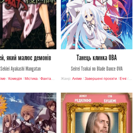
Переглядів
Переглядів
1
5
0
12
ей, який малює демонів
Танець клинка ОВА
Sekiei Ayakashi Mangatan
Seirei Tsukai no Blade Dance OVA
в
іме
/
Завершені проєкти
/
Комедія
/
Містика
/
Фантастика
/
Жанр:
Анонс проєктів
Аніме
/
Завершені проєкти
/
Еччі
/
Бу