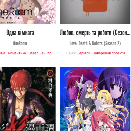
0
7
0
15
Одна кімната
Любов, смерть та роботи (Сезон 2)
OneRoom
Love, Death & Robots (Season 2)
ені проєкти
іме
/
Романтика
/
Завершені проєкти
/
Драма
Жанр:
Серіали
/
Завершені проєкти
779
3 268