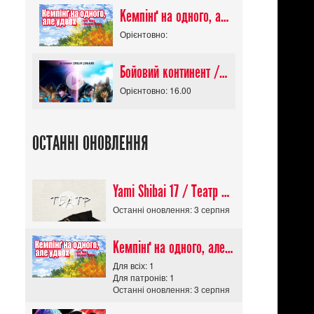
Кемпінґ на одного, але удвох / Futari Solo Camp
Орієнтовно:
Бойовий континент / Douluo Dalu
Орієнтовно: 16.00
ОСТАННІ ОНОВЛЕННЯ
Yami Shibai 17 / Театр Мороку 17
Останні оновлення: 3 серпня
Кемпінґ на одного, але удвох / Futari Solo Camp
Для всіх: 1
Для патронів: 1
Останні оновлення: 3 серпня
/
Детектив
/
Війна