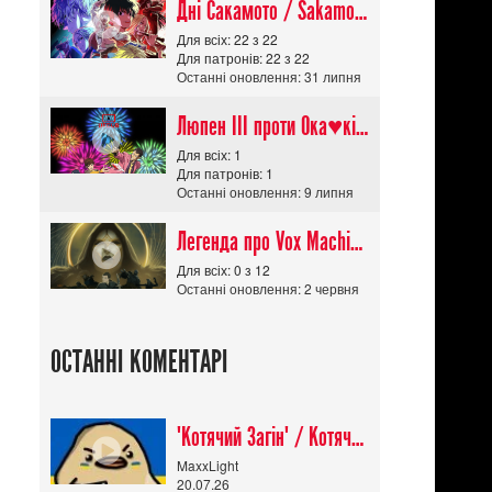
Дні Сакамото / Sakamoto Days (Сезон 1)
Для всіх: 22 з 22
Для патронів: 22 з 22
Останні оновлення: 31 липня
Люпен ІІІ проти Ока♥кішки / Lupin III vs Cats Eye Movie
Для всіх: 1
Для патронів: 1
Останні оновлення: 9 липня
Легенда про Vox Machina The Legend of Vox Machina (Сезон 4)
Для всіх: 0 з 12
Останні оновлення: 2 червня
ОСТАННІ КОМЕНТАРІ
"Котячий Загін" / Котячий апокаліпсис / Cat Shit One
MaxxLight
20.07.26