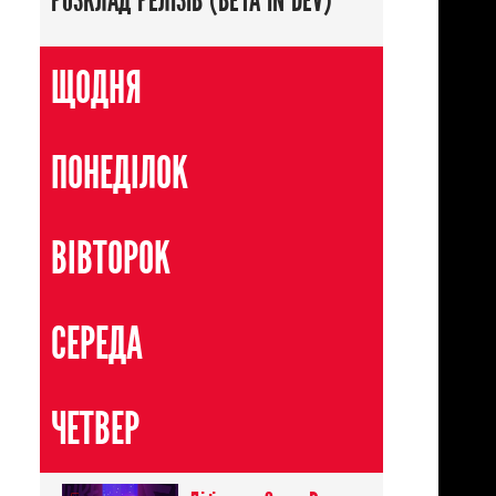
РОЗКЛАД РЕЛІЗІВ (BETA IN DEV)
ЩОДНЯ
ПОНЕДІЛОК
ВІВТОРОК
денність
/
Фантастика
/
Школа
/
Комедія
СЕРЕДА
ЧЕТВЕР