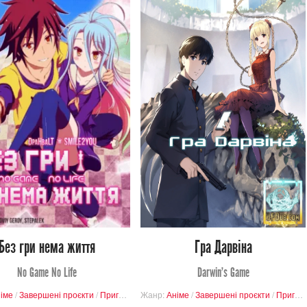
11 756
11 218
Переглядів
Переглядів
3
84
6
43
Без гри нема життя
Гра Дарвіна
No Game No Life
Darwin’s Game
іме
/
Завершені проєкти
/
Пригоди
/
Фантастика
Жанр:
Аніме
/
/
Комедія
Завершені проєкти
/
Пригоди