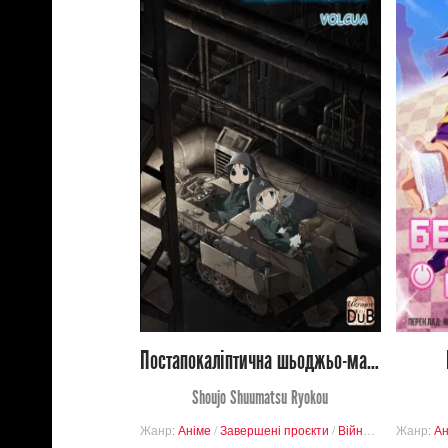
4 513
Переглядів
2
25
Постапокаліптична шьоджьо-мандрівка, Постапокаліптичне шьоджьо-походження / Остання подорож дівчат
Shoujo Shuumatsu Ryokou
Жанр:
Аніме
/
Завершені проєкти
/
Війна
/
Комедія
Жанр:
Ан