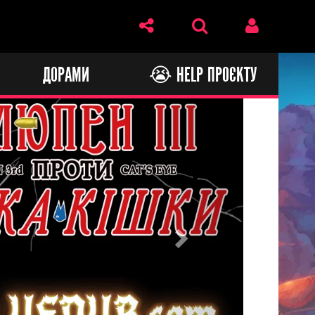
И
ДОРАМИ
😭 HELP ПРОЄКТУ
Next