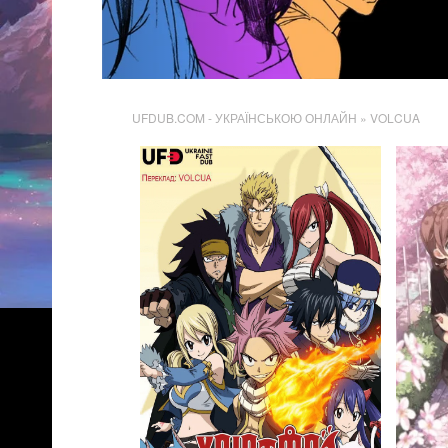
UFDUB.COM - УКРАЇНСЬКОЮ ОНЛАЙН
» VOLCUA
79 800
Переглядів