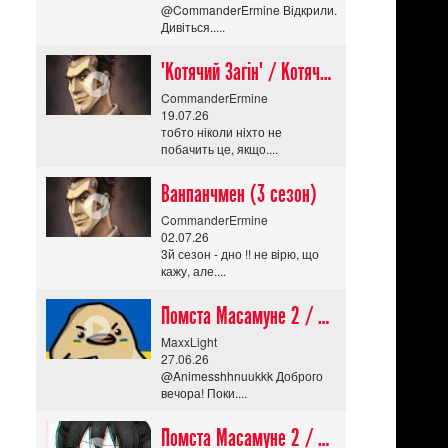
@CommanderErmine Відкрили.
Дивіться.....
"Котячий Загін" / Котячий апокаліпсис / Cat Shit One
CommanderErmine
19.07.26
тобто ніколи ніхто не
побачить це, якщо....
Ванпанчмен (3 сезон)
CommanderErmine
02.07.26
3й сезон - дно !! не вірю, що
кажу, але....
Помста Масамуне 2 / Masamune-kun no Revenge R
MaxxLight
27.06.26
@Animesshhnuukkk Доброго
вечора! Поки....
Помста Масамуне 2 / Masamune-kun no Revenge R