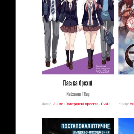
3 630
Переглядів
1
21
Пастка брехні
Netsuzou TRap
Жанр:
Аніме
/
Завершені проєкти
/
Еччі
/
Буденність
Жанр:
/
Ан