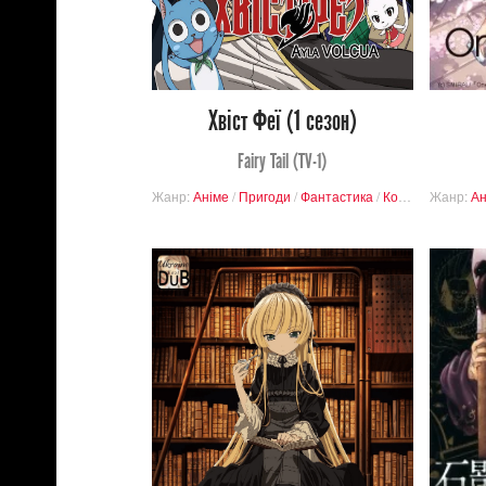
51
422
Хвіст Феї (1 cезон)
Fairy Tail (TV-1)
Жанр:
Аніме
/
Пригоди
/
Фантастика
/
Комедія
Жанр:
/
Заверш
Ан
7 097