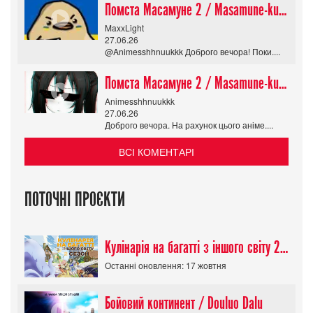
Помста Масамуне 2 / Masamune-kun no Revenge R
MaxxLight
27.06.26
@Animesshhnuukkk Доброго вечора! Поки....
Помста Масамуне 2 / Masamune-kun no Revenge R
Animesshhnuukkk
27.06.26
Доброго вечора. На рахунок цього аніме....
ВСІ КОМЕНТАРІ
ПОТОЧНІ ПРОЄКТИ
Кулінарія на багатті з іншого світу 2 сезон/ Tondemo Skill de Isekai Hourou
Останні оновлення: 17 жовтня
Бойовий континент / Douluo Dalu