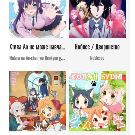
Хтива Ао не може навчатись
Ноблес / Дворянство
Midara na Ao-chan wa Benkyou ga Dekinai
Noblesse