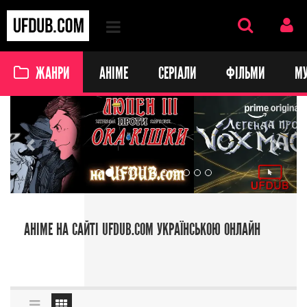
ЖАНРИ
АНІМЕ
СЕРІАЛИ
ФІЛЬМИ
М
Previous
Next
АНІМЕ НА САЙТІ UFDUB.COM УКРАЇНСЬКОЮ ОНЛАЙН