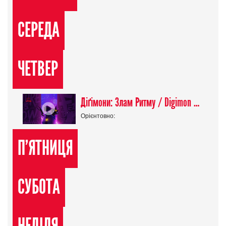
СЕРЕДА
ЧЕТВЕР
Діґімони: Злам Ритму / Digimon Beatbreak
Орієнтовно:
П'ЯТНИЦЯ
СУБОТА