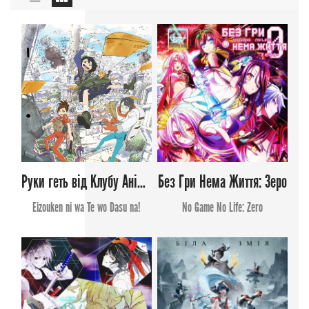
Руки геть від Клубу Анімації!
Без Гри Нема Життя: Зеро
Eizouken ni wa Te wo Dasu na!
No Game No Life: Zero