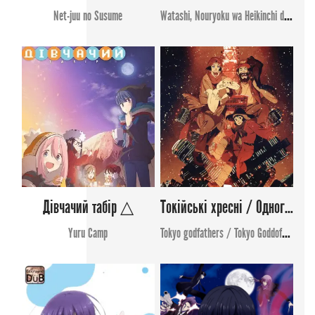
Net-juu no Susume
Watashi, Nouryoku wa Heikinchi de tte Itta yo ne!
Дівчачий табір △
Токійські хресні / Одного разу в Токіо
Yuru Camp
Tokyo godfathers / Tokyo Goddofazazu