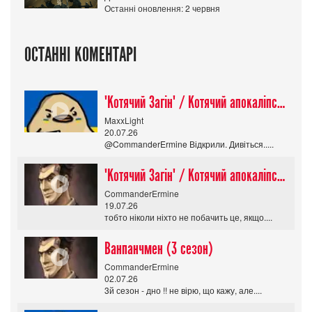
Останні оновлення: 2 червня
ОСТАННІ КОМЕНТАРІ
"Котячий Загін" / Котячий апокаліпсис / Cat Shit One
MaxxLight
20.07.26
@CommanderErmine Відкрили. Дивіться.....
"Котячий Загін" / Котячий апокаліпсис / Cat Shit One
CommanderErmine
19.07.26
тобто ніколи ніхто не побачить це, якщо....
Ванпанчмен (3 сезон)
CommanderErmine
02.07.26
3й сезон - дно !! не вірю, що кажу, але....