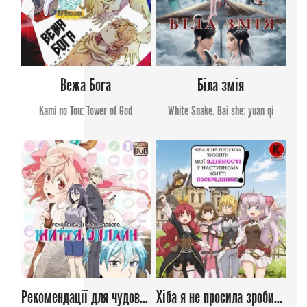
Вежа Бога
Біла змія
Kami no Tou: Tower of God
White Snake. Bai she: yuan qi
Рекомендації для чудового життя онлайн
Хіба я не просила зробити мої здібності у наступному житті посередніми?!