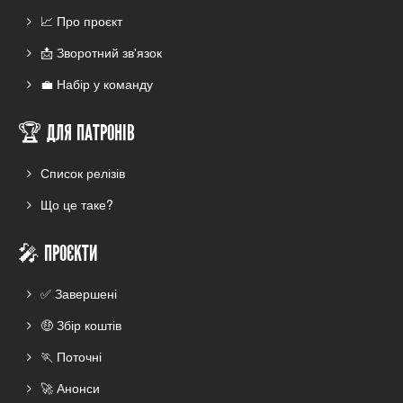
📈 Про проєкт
📩 Зворотний зв'язок
💼 Набір у команду
🏆 ДЛЯ ПАТРОНІВ
Список релізів
Що це таке?
🎤 ПРОЄКТИ
✅ Завершені
🤑 Збір коштів
🏃 Поточні
🚀 Анонси