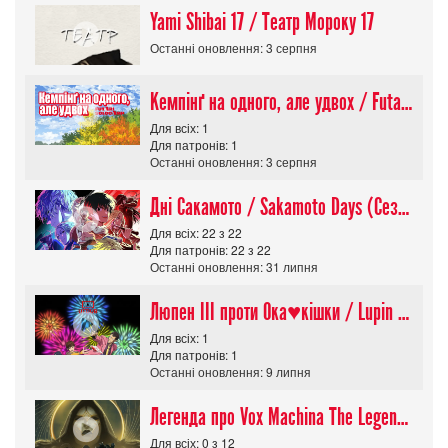
Yami Shibai 17 / Театр Мороку 17
Останні оновлення: 3 серпня
Кемпінґ на одного, але удвох / Futari Solo Camp
Для всіх: 1
Для патронів: 1
Останні оновлення: 3 серпня
Дні Сакамото / Sakamoto Days (Сезон 1)
Для всіх: 22 з 22
Для патронів: 22 з 22
Останні оновлення: 31 липня
Люпен ІІІ проти Ока♥кішки / Lupin III vs Cats Eye Movie
Для всіх: 1
Для патронів: 1
Останні оновлення: 9 липня
Легенда про Vox Machina The Legend of Vox Machina (Сезон 4)
Для всіх: 0 з 12