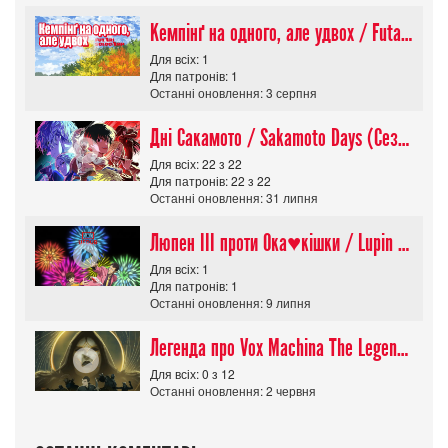
Кемпінґ на одного, але удвох / Futari Solo Camp
Для всіх: 1
Для патронів: 1
Останні оновлення: 3 серпня
Дні Сакамото / Sakamoto Days (Сезон 1)
Для всіх: 22 з 22
Для патронів: 22 з 22
Останні оновлення: 31 липня
Люпен ІІІ проти Ока♥кішки / Lupin III vs Cats Eye Movie
Для всіх: 1
Для патронів: 1
Останні оновлення: 9 липня
Легенда про Vox Machina The Legend of Vox Machina (Сезон 4)
Для всіх: 0 з 12
Останні оновлення: 2 червня