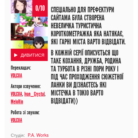
0/10
СПЕЦІАЛЬНО ДЛЯ ПРЕФЕКТУРИ
САЙТАМА БУЛА СТВОРЕНА
НЕВЕЛИЧКА ТУРИСТИЧНА
КОРОТКОМЕТРАЖКА ЯКА НАТЯКАЄ,
ЯКІ ГАРНІ МІСТА ВАРТО ВІДВІДАТИ.
В КОЖНІЙ СЕРІЇ ОПИСУЄТЬСЯ ЩО
ДИВИТИСЯ
ТАКЕ КОХАННЯ, ДРУЖБА, РОДИНА
Перекладач:
ТА ТУРБОТА В РІЗНІ ПОРИ РОКУ І
VOLCUA
ПІД ЧАС ПРОХОДЖЕННЯ СЮЖЕТНОЇ
ЛАНКИ ВИ ДІЗНАЄТЕСЬ ЯКІ
Актори озвучення:
МІСТЕЧКА В ТОКІО ВАРТО
VOLCUA
,
Ivan_Crystal
,
ВІДВІДАТИ))
MeloRin
Робота зі звуком:
VOLCUA
Студія:
P.A. Works