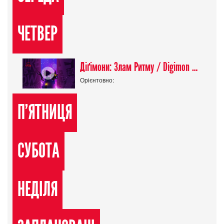
ЧЕТВЕР
Діґімони: Злам Ритму / Digimon Beatbreak
Орієнтовно:
П'ЯТНИЦЯ
СУБОТА
НЕДІЛЯ