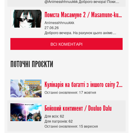
@Animesshhnuukkk Доброго вечора! Поки....
Помста Масамуне 2 / Masamune-kun no Revenge R
Animesshhnuukkk
27.06.26
Доброго вечора. На рахунок цього аніме....
ВСІ КОМЕНТАРІ
ПОТОЧНІ ПРОЄКТИ
Кулінарія на багатті з іншого світу 2 сезон/ Tondemo Skill de Isekai Hourou
Останні оновлення: 17 жовтня
Бойовий континент / Douluo Dalu
Для всіх: 62
Для патронів: 62
Останні оновлення: 15 вересня