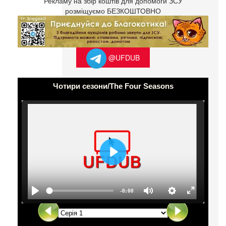
Рекламу на збір коштів для допомоги ЗСУ
розміщуємо БЕЗКОШТОВНО
@UFDUB