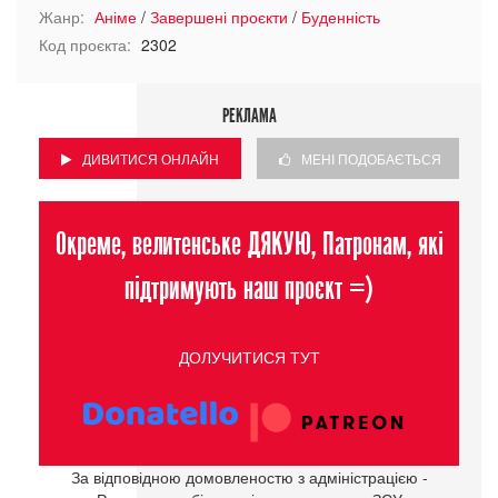
Жанр:
Аніме
/
Завершені проєкти
/
Буденність
Код проєкта:
2302
РЕКЛАМА
ДИВИТИСЯ ОНЛАЙН
МЕНІ ПОДОБАЄТЬСЯ
Окреме, велитенське ДЯКУЮ, Патронам, які
підтримують наш проєкт =)
ДОЛУЧИТИСЯ ТУТ
За відповідною домовленостю з адміністрацією -