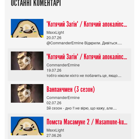
ОСТАННІ КОМЕНТАРІ
"Котячий Загін" / Котячий апокаліпсис / Cat Shit One
MaxxLight
20.07.26
@CommanderErmine Відкрили. Дивіться.....
"Котячий Загін" / Котячий апокаліпсис / Cat Shit One
CommanderErmine
19.07.26
тобто ніколи ніхто не побачить це, якщо....
Ванпанчмен (3 сезон)
CommanderErmine
02.07.26
3й сезон - дно !! не вірю, що кажу, але....
Помста Масамуне 2 / Masamune-kun no Revenge R
MaxxLight
27.06.26