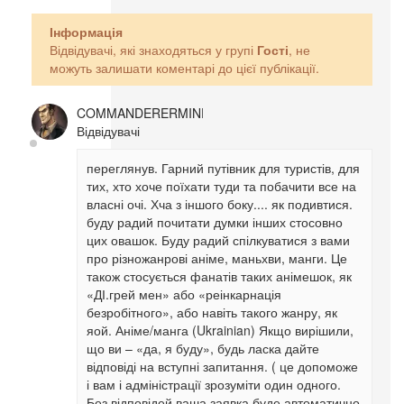
Інформація
Відвідувачі, які знаходяться у групі
Гості
, не
можуть залишати коментарі до цієї публікації.
COMMANDERERMINE
Відвідувачі
переглянув. Гарний путівник для туристів, для
тих, хто хоче поїхати туди та побачити все на
власні очі. Хча з іншого боку.... як подивтися.
буду радий почитати думки інших стосовно
цих овашок. Буду радий спілкуватися з вами
про різножанрові аніме, маньхви, манги. Це
також стосується фанатів таких анімешок, як
«ДІ.грей мен» або «реінкарнація
безробітного», або навіть такого жанру, як
яой. Аніме/манга (Ukrainian) Якщо вирішили,
що ви – «да, я буду», будь ласка дайте
відповіді на вступні запитання. ( це допоможе
і вам і адміністрації зрозуміти один одного.
Без відповідей ваша заявка буде автоматично