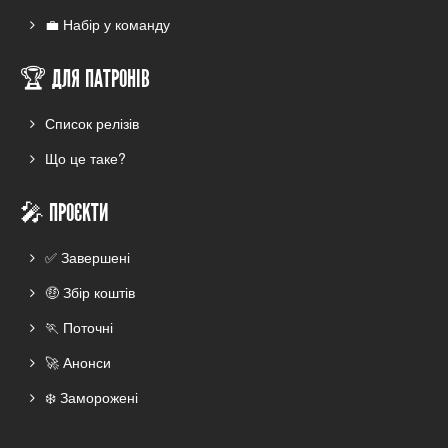
💼 Набір у команду
🏆 ДЛЯ ПАТРОНІВ
Список релізів
Що це таке?
🎤 ПРОЄКТИ
✅ Завершені
🤑 Збір коштів
🏃 Поточні
🚀 Анонси
❄️ Заморожені