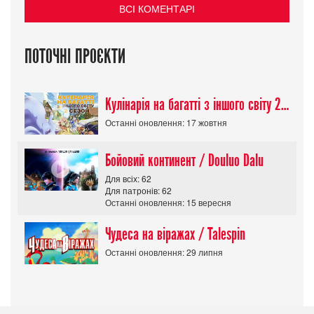
ВСІ КОМЕНТАРІ
ПОТОЧНІ ПРОЄКТИ
Кулінарія на багатті з іншого світу 2 сезон/ Tondemo Skill de Isekai Hourou
Останні оновлення: 17 жовтня
Бойовий континент / Douluo Dalu
Для всіх: 62
Для патронів: 62
Останні оновлення: 15 вересня
Чудеса на віражах / Talespin
Останні оновлення: 29 липня