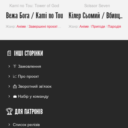
Kami no Tou: Tower of God
Scissor Seven
Вежа Бога / Kami no Tou
Кілер Сьомий / Вбивця з ножицями / Scissor Seven (Сезон 4)
Жанр:
Аніме
/
Завершені проєкти
/
Містика
Жанр:
/
Пригоди
Аніме
/
/
Пригоди
Фантастика
/
Пародія
/
Школа
/
Ко
📄 ІНШІ СТОРІНКИ
👔 Замовлення
📈 Про проєкт
📩 Зворотний зв'язок
💼 Набір у команду
🏆 ДЛЯ ПАТРОНІВ
Список релізів