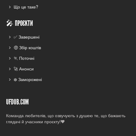
Що це таке?
🎤 ПРОЄКТИ
✅ Завершені
🤑 Збір коштів
🏃 Поточні
🚀 Анонси
❄️ Заморожені
UFDUB.COM
Команда любителів, що озвучують з душею те, що бажають
глядачі й учасники проєкту!🧡