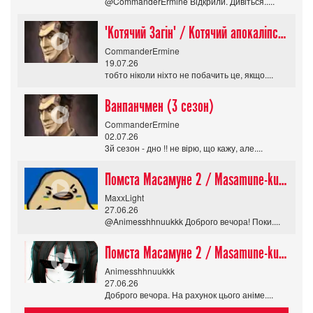
@CommanderErmine Відкрили. Дивіться.....
"Котячий Загін" / Котячий апокаліпсис / Cat Shit One
CommanderErmine
19.07.26
тобто ніколи ніхто не побачить це, якщо....
Ванпанчмен (3 сезон)
CommanderErmine
02.07.26
3й сезон - дно !! не вірю, що кажу, але....
Помста Масамуне 2 / Masamune-kun no Revenge R
MaxxLight
27.06.26
@Animesshhnuukkk Доброго вечора! Поки....
Помста Масамуне 2 / Masamune-kun no Revenge R
Animesshhnuukkk
27.06.26
Доброго вечора. На рахунок цього аніме....