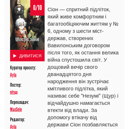
0/10
Сіон — спритний підліток,
який живе комфортним і
багатообіцяючим життям у №
6, одному з шести міст-
держав, створених
Вавилонським договором
після того, як остання велика
ДИВИТИСЯ
війна спустошила світ. У
дощовий вечір свого
Куратор проєкту:
дванадцятого дня
Ayla
народження він зустрічає
Постер:
кмітливого підлітка, який
пітца
називає себе "Незумі" (Щур) і
відчайдушно намагається
Перекладач:
втекти від влади. За
MaxSolo
допомогу втікачу від
Редактор:
держави Сіон позбавляється
Ayla