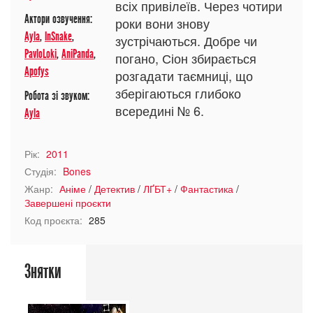
всіх привілеїв. Через чотири
Актори озвучення:
роки вони знову
Ayla
,
InSnake
,
зустрічаються. Добре чи
PavloLoki
,
AniPanda
,
погано, Сіон збирається
Apofys
розгадати таємниці, що
зберігаються глибоко
Робота зі звуком:
всередині № 6.
Ayla
Рік:
2011
Студія:
Bones
Жанр:
Аніме
/
Детектив
/
ЛҐБТ+
/
Фантастика
/
Завершені проєкти
Код проєкта:
285
Знятки