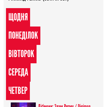
ЩОДНЯ
ПОНЕДІЛОК
ВІВТОРОК
СЕРЕДА
ЧЕТВЕР
Діґімони: Злам Ритму / Digimon Beatbreak