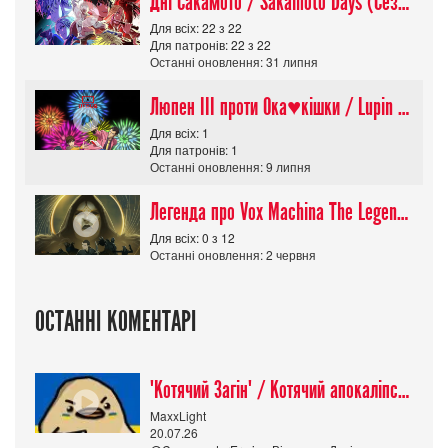
Дні Сакамото / Sakamoto Days (Сезон 1)
Для всіх: 22 з 22
Для патронів: 22 з 22
Останні оновлення: 31 липня
Люпен ІІІ проти Ока♥кішки / Lupin III vs Cats Eye Movie
Для всіх: 1
Для патронів: 1
Останні оновлення: 9 липня
Легенда про Vox Machina The Legend of Vox Machina (Сезон 4)
Для всіх: 0 з 12
Останні оновлення: 2 червня
ОСТАННІ КОМЕНТАРІ
"Котячий Загін" / Котячий апокаліпсис / Cat Shit One
MaxxLight
20.07.26