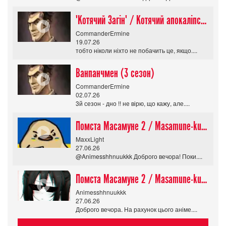
"Котячий Загін" / Котячий апокаліпсис / Cat Shit One
CommanderErmine
19.07.26
тобто ніколи ніхто не побачить це, якщо....
Ванпанчмен (3 сезон)
CommanderErmine
02.07.26
3й сезон - дно !! не вірю, що кажу, але....
Помста Масамуне 2 / Masamune-kun no Revenge R
MaxxLight
27.06.26
@Animesshhnuukkk Доброго вечора! Поки....
Помста Масамуне 2 / Masamune-kun no Revenge R
Animesshhnuukkk
27.06.26
Доброго вечора. На рахунок цього аніме....