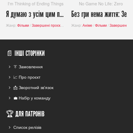
I'm Thinking of Ending Things
No Game No Life: Zero
Я думаю з усім цим покінчити / I'm Thinking of Ending Things
Без гри нема життя: Зеро / No Game No Life: Zero
Жанр:
Фільми
/
Завершені проєкти
/
Містика
Жанр:
/
Драма
Аніме
/
Фільми
/
Завершені проєкти
📄 ІНШІ СТОРІНКИ
👔 Замовлення
📈 Про проєкт
📩 Зворотний зв'язок
💼 Набір у команду
🏆 ДЛЯ ПАТРОНІВ
Список релізів