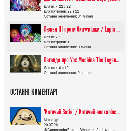
Для всіх: 22 з 22
Для патронів: 22 з 22
Останні оновлення: 31 липня
Люпен ІІІ проти Ока♥кішки / Lupin III vs Cats Eye Movie
Для всіх: 1
Для патронів: 1
Останні оновлення: 9 липня
Легенда про Vox Machina The Legend of Vox Machina (Сезон 4)
Для всіх: 0 з 12
Останні оновлення: 2 червня
ОСТАННІ КОМЕНТАРІ
"Котячий Загін" / Котячий апокаліпсис / Cat Shit One
MaxxLight
20.07.26
@CommanderErmine Відкрили. Дивіться.....