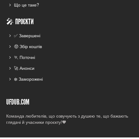
Що це таке?
🎤 ПРОЄКТИ
✅ Завершені
🤑 Збір коштів
🏃 Поточні
🚀 Анонси
❄️ Заморожені
UFDUB.COM
Команда любителів, що озвучують з душею те, що бажають
глядачі й учасники проєкту!🧡