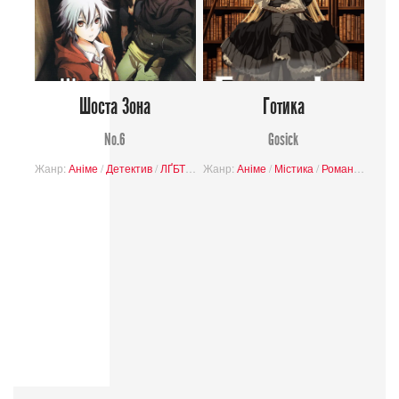
Шоста Зона
Готика
No.6
Gosick
Жанр:
Аніме
/
Детектив
/
ЛҐБТ+
/
Фантастика
Жанр:
Аніме
/
/
Завершені проєкти
Містика
/
Романтика
/
Пр