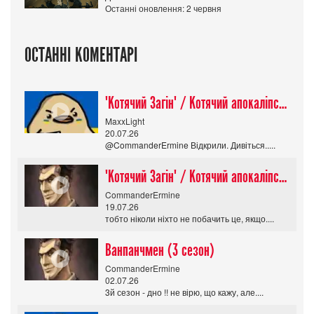
Останні оновлення: 2 червня
ОСТАННІ КОМЕНТАРІ
"Котячий Загін" / Котячий апокаліпсис / Cat Shit One
MaxxLight
20.07.26
@CommanderErmine Відкрили. Дивіться.....
"Котячий Загін" / Котячий апокаліпсис / Cat Shit One
CommanderErmine
19.07.26
тобто ніколи ніхто не побачить це, якщо....
Ванпанчмен (3 сезон)
CommanderErmine
02.07.26
3й сезон - дно !! не вірю, що кажу, але....