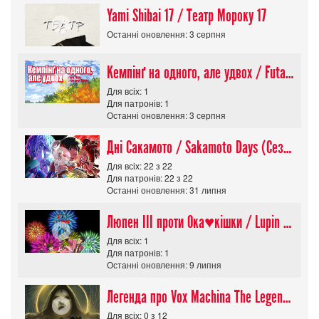
Yami Shibai 17 / Театр Мороку 17
Останні оновлення: 3 серпня
Кемпінґ на одного, але удвох / Futari Solo Camp
Для всіх: 1
Для патронів: 1
Останні оновлення: 3 серпня
Дні Сакамото / Sakamoto Days (Сезон 1)
Для всіх: 22 з 22
Для патронів: 22 з 22
Останні оновлення: 31 липня
Люпен ІІІ проти Ока♥кішки / Lupin III vs Cats Eye Movie
Для всіх: 1
Для патронів: 1
Останні оновлення: 9 липня
Легенда про Vox Machina The Legend of Vox Machina (Сезон 4)
Для всіх: 0 з 12