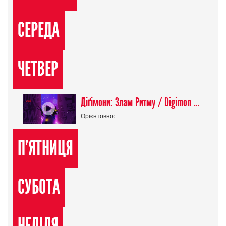
СЕРЕДА
ЧЕТВЕР
Діґімони: Злам Ритму / Digimon Beatbreak
Орієнтовно:
П'ЯТНИЦЯ
СУБОТА