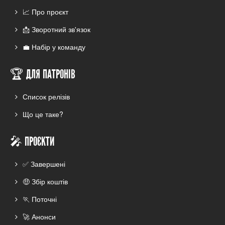
📈 Про проєкт
📩 Зворотний зв'язок
💼 Набір у команду
🏆 ДЛЯ ПАТРОНІВ
Список релізів
Що це таке?
🎤 ПРОЄКТИ
✅ Завершені
🤑 Збір коштів
🏃 Поточні
🚀 Анонси