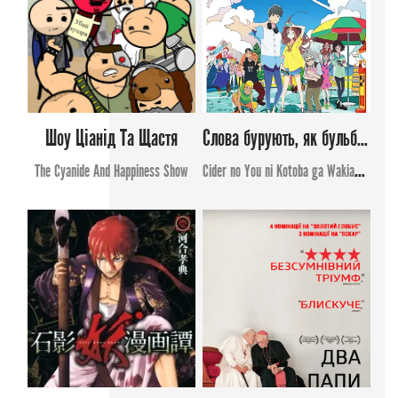
Шоу Ціанід Та Щастя
Слова бурують, як бульбашки в пляшці / Сімнадцяте літо
The Cyanide And Happiness Show
Cider no You ni Kotoba ga Wakiagaru