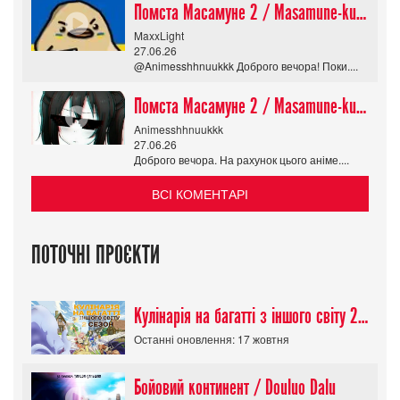
Помста Масамуне 2 / Masamune-kun no Revenge R
MaxxLight
27.06.26
@Animesshhnuukkk Доброго вечора! Поки....
Помста Масамуне 2 / Masamune-kun no Revenge R
Animesshhnuukkk
27.06.26
Доброго вечора. На рахунок цього аніме....
ВСІ КОМЕНТАРІ
ПОТОЧНІ ПРОЄКТИ
Кулінарія на багатті з іншого світу 2 сезон/ Tondemo Skill de Isekai Hourou
Останні оновлення: 17 жовтня
Бойовий континент / Douluo Dalu