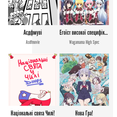
Асдфмуві
Егоїст високої специфікації
Asdfmovie
Wagamama High Spec
Національні свята Чилі!
Нова Гра!