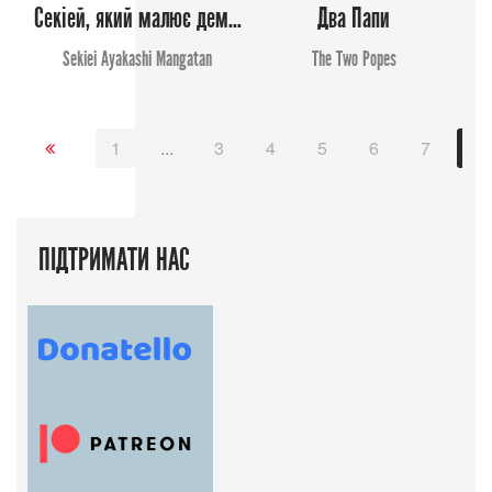
Секіей, який малює демонів
Два Папи
Sekiei Ayakashi Mangatan
The Two Popes
1
...
3
4
5
6
7
8
ПІДТРИМАТИ НАС