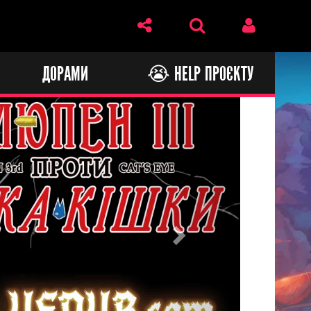
И
ДОРАМИ
😭 HELP ПРОЄКТУ
Next