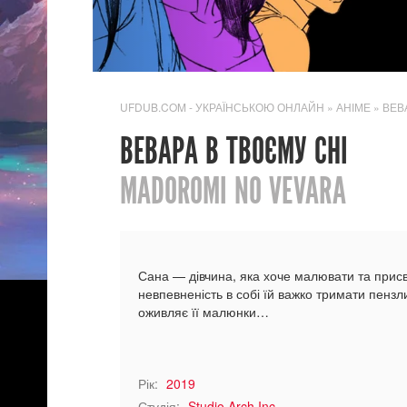
UFDUB.COM - УКРАЇНСЬКОЮ ОНЛАЙН
»
АНІМЕ
» ВЕВ
ВЕВАРА В ТВОЄМУ СНІ
MADOROMI NO VEVARA
Сана — дівчина, яка хоче малювати та присв
невпевненість в собі їй важко тримати пензли
оживляє її малюнки…
Рік:
2019
Студія:
Studio Arch Inc.