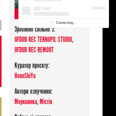
ДИВИТИСЯ
Connecting...
Зроблено спільно з:
UFDUB REC TERNOPIL STUDIO
,
UFDUB REC REMOUT
Куратор проєкту:
HonoShiYu
Актори озвучення:
Морквинка
,
Містік