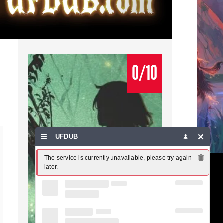
0/10
UFDUB
The service is currently unavailable, please try again 
later.