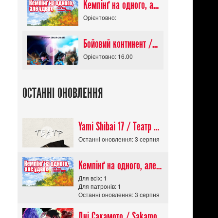
Кемпінґ на одного, але удвох / Futari Solo Camp
Орієнтовно:
Бойовий континент / Douluo Dalu
Орієнтовно: 16.00
ОСТАННІ ОНОВЛЕННЯ
Yami Shibai 17 / Театр Мороку 17
Останні оновлення: 3 серпня
Кемпінґ на одного, але удвох / Futari Solo Camp
Для всіх: 1
Для патронів: 1
Останні оновлення: 3 серпня
Дні Сакамото / Sakamoto Days (Сезон 1)