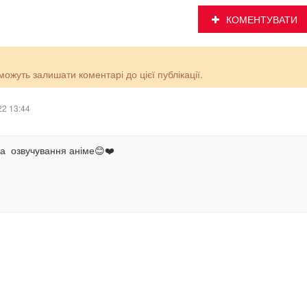
КОМЕНТУВАТИ
 можуть залишати коментарі до цієї публікації.
22 13:44
за озвучування аніме😊❤️