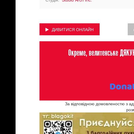
ДИВИТИСЯ ОНЛАЙН
Окреме, велитенське ДЯКУЮ
За відповідною домовленостю з адм
роз