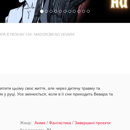
АРА В ТВОЄМУ СНІ / MADOROMI NO VEVARA
ятити цьому своє життя, але через дитячу травму та
к у руці. Усе змінюється, коли в її сни приходить Вевара та
Жанр:
Аніме
/
Фантастика
/
Завершені проєкти
Код проєкта:
31