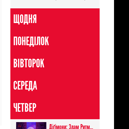
ЩОДНЯ
ПОНЕДІЛОК
ВІВТОРОК
СЕРЕДА
ЧЕТВЕР
Діґімони: Злам Ритму / Digimon Beatbreak