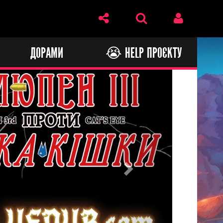
И
ДОРАМИ
😭 HELP ПРОЄКТУ
Next