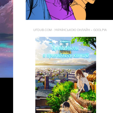
UFDUB.COM - УКРАЇНСЬКОЮ ОНЛАЙН
» GOOLPIA
7 261
Переглядів