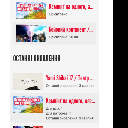
Кемпінґ на одного, але удвох / Futari Solo Camp
Орієнтовно:
Бойовий континент / Douluo Dalu
Орієнтовно: 16.00
ОСТАННІ ОНОВЛЕННЯ
Yami Shibai 17 / Театр Мороку 17
Останні оновлення: 3 серпня
Кемпінґ на одного, але удвох / Futari Solo Camp
Для всіх: 1
Для патронів: 1
Останні оновлення: 3 серпня