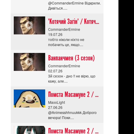
@CommanderErmine Відкрили.
Дивіться.....
"Котячий Загін" / Котячий апокаліпсис / Cat Shit One
CommanderErmine
19.07.26
тобто ніколи ніхто не
побачить це, якщо....
Ванпанчмен (3 сезон)
CommanderErmine
02.07.26
3й сезон - дно !! не вірю, що
кажу, але....
Помста Масамуне 2 / Masamune-kun no Revenge R
MaxxLight
27.06.26
@Animesshhnuukkk Доброго
вечора! Поки....
Помста Масамуне 2 / Masamune-kun no Revenge R