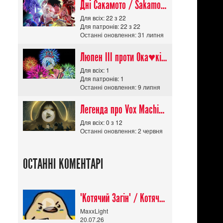
Дні Сакамото / Sakamoto Days (Сезон 1)
Для всіх: 22 з 22
Для патронів: 22 з 22
Останні оновлення: 31 липня
Люпен ІІІ проти Ока♥кішки / Lupin III vs Cats Eye Movie
Для всіх: 1
Для патронів: 1
Останні оновлення: 9 липня
Легенда про Vox Machina The Legend of Vox Machina (Сезон 4)
Для всіх: 0 з 12
Останні оновлення: 2 червня
ОСТАННІ КОМЕНТАРІ
"Котячий Загін" / Котячий апокаліпсис / Cat Shit One
MaxxLight
20.07.26