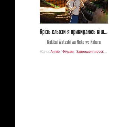
4
59
Крізь сльози я прикидаюсь кішкою
Nakitai Watashi wa Neko wo Kaburu
Жанр:
Аніме
/
Фільми
/
Завершені проєкти
/
Для Патро