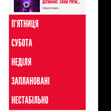
Діґімони: Злам Ритму / Digimon Beatbreak
Орієнтовно:
П'ЯТНИЦЯ
СУБОТА
НЕДІЛЯ
ЗАПЛАНОВАНІ
НЕСТАБІЛЬНО