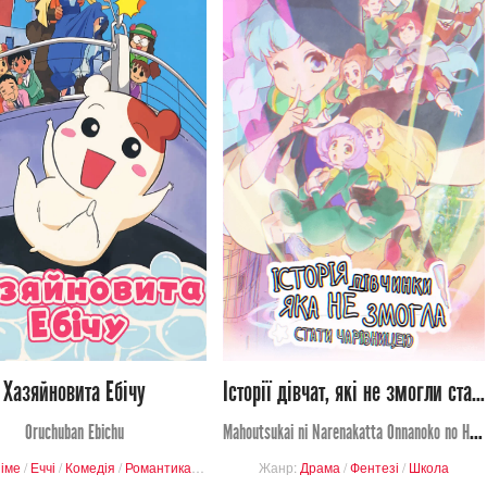
1 432
361
Перегляди
Переглядів
5
3
0
1
Хазяйновита Ебічу
Історії дівчат, які не змогли стати чарівницями
Oruchuban Ebichu
Mahoutsukai ni Narenakatta Onnanoko no Hanashi
іме
/
Еччі
/
Комедія
/
Романтика
/
Завершені проєкти
Жанр:
Драма
/
Фентезі
/
Школа