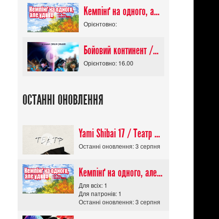
Кемпінґ на одного, але удвох / Futari Solo Camp
Орієнтовно:
Бойовий континент / Douluo Dalu
Орієнтовно: 16.00
ОСТАННІ ОНОВЛЕННЯ
Yami Shibai 17 / Театр Мороку 17
Останні оновлення: 3 серпня
Кемпінґ на одного, але удвох / Futari Solo Camp
Для всіх: 1
Для патронів: 1
Останні оновлення: 3 серпня