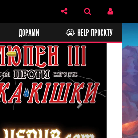
И
ДОРАМИ
😭 HELP ПРОЄКТУ
Next