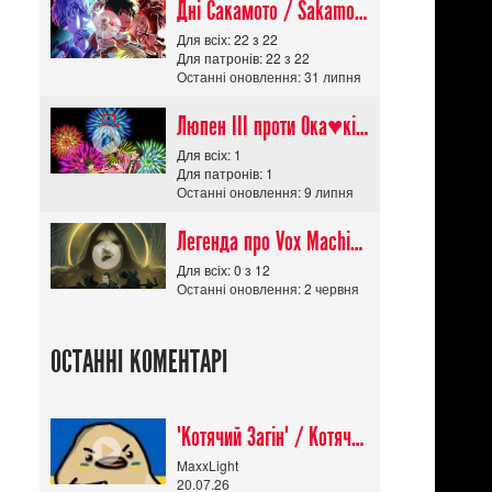
Дні Сакамото / Sakamoto Days (Сезон 1)
Для всіх: 22 з 22
Для патронів: 22 з 22
Останні оновлення: 31 липня
Люпен ІІІ проти Ока♥кішки / Lupin III vs Cats Eye Movie
Для всіх: 1
Для патронів: 1
Останні оновлення: 9 липня
Легенда про Vox Machina The Legend of Vox Machina (Сезон 4)
Для всіх: 0 з 12
Останні оновлення: 2 червня
ОСТАННІ КОМЕНТАРІ
"Котячий Загін" / Котячий апокаліпсис / Cat Shit One
MaxxLight
20.07.26