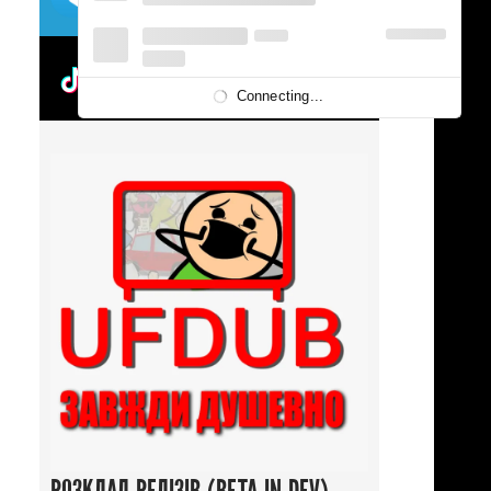
UFDUBTOK
Connecting...
Детектив