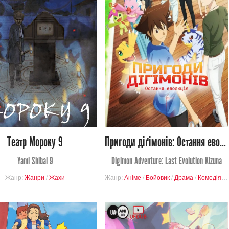
120
739
Переглядів
Переглядів
0
0
0
2
Театр Мороку 9
Пригоди діґімонів: Остання еволюція
Yami Shibai 9
Digimon Adventure: Last Evolution Kizuna
й
Жанр:
Жанри
/
Жахи
Жанр:
Аніме
/
Бойовик
/
Драма
/
Комедія
/