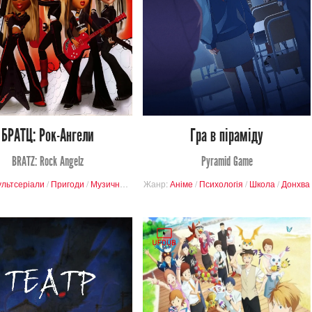
Переглядів
Перегляди
0
2
0
0
БРАТЦ: Рок-Ангели
Гра в піраміду
BRATZ: Rock Angelz
Pyramid Game
ма
льтсеріали
/
Завершені проєкти
/
Пригоди
/
Музичний
/
Комедія
Жанр:
Аніме
/
Психологія
/
Школа
/
Донхва