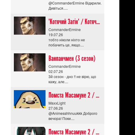
@CommanderErmine Відкрили.
Дивіться.....
"Котячий Загін" / Котячий апокаліпсис / Cat Shit One
CommanderErmine
19.07.26
тобто ніколи ніхто не
побачить це, якщо....
Ванпанчмен (3 сезон)
CommanderErmine
02.07.26
3й сезон - дно !! не вірю, що
кажу, але....
Помста Масамуне 2 / Masamune-kun no Revenge R
MaxxLight
27.06.26
@Animesshhnuukkk Доброго
вечора! Поки....
Помста Масамуне 2 / Masamune-kun no Revenge R