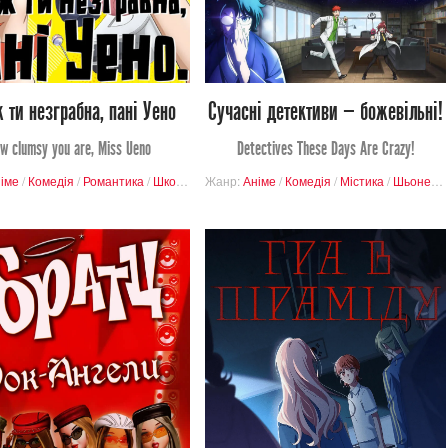
2
2
1
6
 ти незграбна, пані Уено
Сучасні детективи — божевільні!
w clumsy you are, Miss Ueno
Detectives These Days Are Crazy!
онен
іме
/
Комедія
/
Романтика
/
Школа
/
Шьонен
Жанр:
Аніме
/
Комедія
/
Містика
/
Шьонен
/
280
302