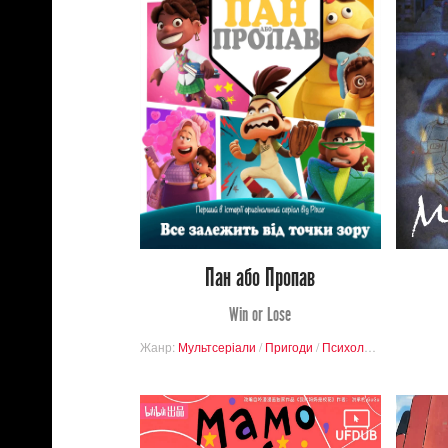
2 705
Переглядів
4
22
Пан або Пропав
Win or Lose
Жанр:
Мультсеріали
/
Пригоди
/
Психологія
/
Сімейни