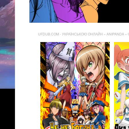
UFDUB.COM - УКРАЇНСЬКОЮ ОНЛАЙН
» ANIPANDA » 
481
Переглядів