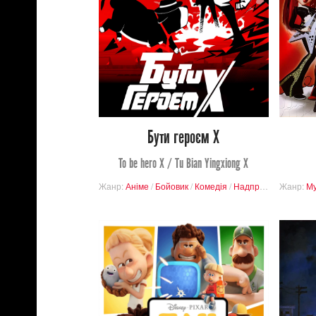
Переглядів
19
94
Бути героєм Х
To be hero X / Tu Bian Yingxiong X
Жанр:
Аніме
/
Бойовик
/
Комедія
/
Надприродний
Жанр:
/
Дра
Му