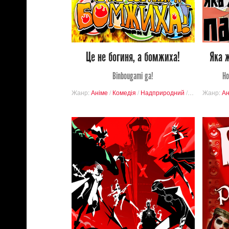
0
6
Це не богиня, а бомжиха!
Яка ж
Binbougami ga!
Ho
Жанр:
Аніме
/
Комедія
/
Надприродний
/
Пародія
Жанр:
/
Шь
Ан
20 048