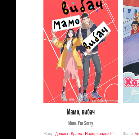
681
Переглядів
1
4
Мамо, вибач
Mom, I'm Sorry
Жанр:
Донхва
/
Драма
/
Надприродний
/
Комедія
Жанр:
Ан