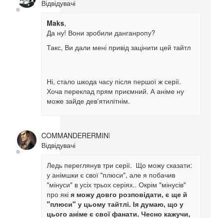
Відвідувачі
Maks
,
Да ну! Вони зробили данганропу?
Такс, Ви дали мені привід зацінити цей тайтл
Ні, стало шкода часу після першої ж серії.
Хоча переклад прям приємний. А аніме ну
може зайде дев'ятилітнім.
COMMANDERERMINE
Відвідувачі
Ледь переглянув три серії. Що можу сказати:
у анімшки є свої "плюси", але я побачив
"мінуси" в усіх трьох серіях.. Окрім "мінусів"
про які
я можу довго розповідати, є ще й
"плюси" у цьому тайтлі. Ія думаю, що у
цього аніме є свої фанати. Чесно кажучи,