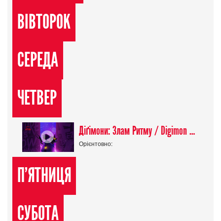
ВІВТОРОК
СЕРЕДА
ЧЕТВЕР
Діґімони: Злам Ритму / Digimon Beatbreak
Орієнтовно:
П'ЯТНИЦЯ
СУБОТА