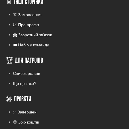
📄 ІНШІ СТОРІНКИ
👔 Замовлення
📈 Про проєкт
📩 Зворотний зв'язок
💼 Набір у команду
🏆 ДЛЯ ПАТРОНІВ
Список релізів
Що це таке?
🎤 ПРОЄКТИ
✅ Завершені
🤑 Збір коштів