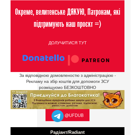
Окреме, велитенське ДЯКУЮ, Патронам, які
підтримують наш проєкт =)
ДОЛУЧИТИСЯ ТУТ
За відповідною домовленостю з адміністрацією -
Рекламу на збір коштів для допомоги ЗСУ
розміщуємо БЕЗКОШТОВНО
@UFDUB