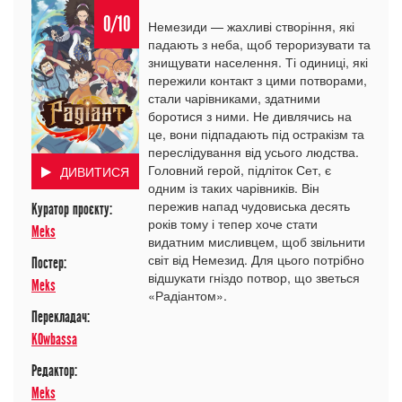
0/10
Немезиди — жахливі створіння, які
падають з неба, щоб тероризувати та
знищувати населення. Ті одиниці, які
пережили контакт з цими потворами,
стали чарівниками, здатними
боротися з ними. Не дивлячись на
це, вони підпадають під остракізм та
переслідування від усього людства.
Головний герой, підліток Сет, є
ДИВИТИСЯ
одним із таких чарівників. Він
пережив напад чудовиська десять
Куратор проєкту:
років тому і тепер хоче стати
Meks
видатним мисливцем, щоб звільнити
світ від Немезид. Для цього потрібно
Постер:
відшукати гніздо потвор, що зветься
Meks
«Радіантом».
Перекладач:
K0wbassa
Редактор:
Meks