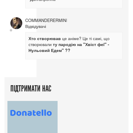
COMMANDERERMINE
Відвідувачі
Хто створював
це аніме? Це ті самі, що
створювали
ту пародію на "Хвіст феї" -
Нульовий Едем" ??
ПІДТРИМАТИ НАС