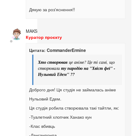
Дякую за роз'яснення!!
MAKS
Куратор проєкту
Цитата: CommanderErmine
Хто створював
це аніме? Це ті самі, що
створювали
ту пародію на "Хвіст феї" -
Нульовий Едем" ??
Доброго дня! Ця студія не займалась аніме
Нульовий Едем.
Ця студія робила створювала такі тайтли, як:
-Туалетний хлопчик Ханако кун
-Клас вбивць
-Данганронпа