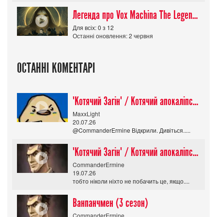
Легенда про Vox Machina The Legend of Vox Machina (Сезон 4)
Для всіх: 0 з 12
Останні оновлення: 2 червня
ОСТАННІ КОМЕНТАРІ
"Котячий Загін" / Котячий апокаліпсис / Cat Shit One
MaxxLight
20.07.26
@CommanderErmine Відкрили. Дивіться.....
"Котячий Загін" / Котячий апокаліпсис / Cat Shit One
CommanderErmine
19.07.26
тобто ніколи ніхто не побачить це, якщо....
Ванпанчмен (3 сезон)
CommanderErmine