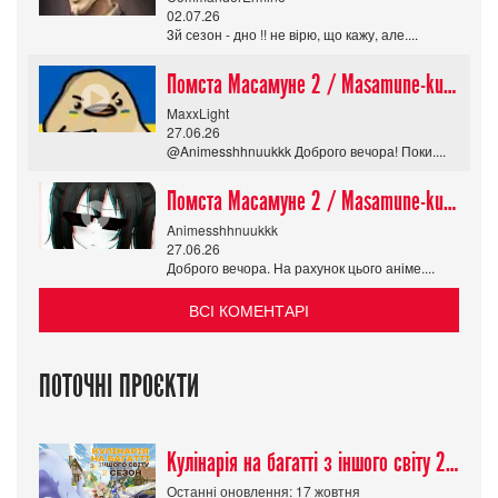
02.07.26
3й сезон - дно !! не вірю, що кажу, але....
Помста Масамуне 2 / Masamune-kun no Revenge R
MaxxLight
27.06.26
@Animesshhnuukkk Доброго вечора! Поки....
Помста Масамуне 2 / Masamune-kun no Revenge R
Animesshhnuukkk
27.06.26
Доброго вечора. На рахунок цього аніме....
ВСІ КОМЕНТАРІ
ПОТОЧНІ ПРОЄКТИ
Кулінарія на багатті з іншого світу 2 сезон/ Tondemo Skill de Isekai Hourou
Останні оновлення: 17 жовтня