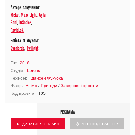
Актори озвучення:
Meks
,
Maxx Light
,
Ayla
,
Boni
,
InSnake
,
PavloLoki
Робота зі звуком:
Overlordd
,
Twilight
Рік:
2018
Студія:
Lerche
Режисер:
Дайсей Фукуока
Жанр:
Аніме
/
Пригоди
/
Завершені проєкти
Код проєкта:
185
РЕКЛАМА
ДИВИТИСЯ ОНЛАЙН
МЕНІ ПОДОБАЄТЬСЯ