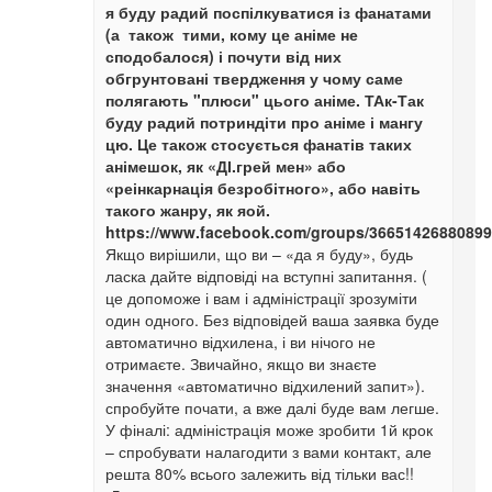
я буду радий поспілкуватися із фанатами
(а також тими, кому це аніме не
сподобалося) і почути від них
обгрунтовані твердження у чому саме
полягають "плюси" цього аніме. ТАк-Так
буду радий потриндіти про аніме і мангу
цю. Це також стосується фанатів таких
анімешок, як «ДІ.грей мен» або
«реінкарнація безробітного», або навіть
такого жанру, як яой.
https://www.facebook.com/groups/3665142688089
Якщо вирішили, що ви – «да я буду», будь
ласка дайте відповіді на вступні запитання. (
це допоможе і вам і адміністрації зрозуміти
один одного. Без відповідей ваша заявка буде
автоматично відхилена, і ви нічого не
отримаєте. Звичайно, якщо ви знаєте
значення «автоматично відхилений запит»).
спробуйте почати, а вже далі буде вам легше.
У фіналі: адміністрація може зробити 1й крок
– спробувати налагодити з вами контакт, але
решта 80% всього залежить від тільки вас!!