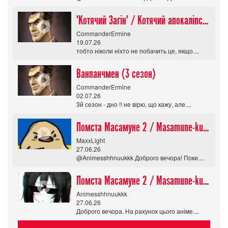
"Котячий Загін" / Котячий апокаліпсис / Cat Shit One
CommanderErmine
19.07.26
тобто ніколи ніхто не побачить це, якщо....
Ванпанчмен (3 сезон)
CommanderErmine
02.07.26
3й сезон - дно !! не вірю, що кажу, але....
Помста Масамуне 2 / Masamune-kun no Revenge R
MaxxLight
27.06.26
@Animesshhnuukkk Доброго вечора! Поки....
Помста Масамуне 2 / Masamune-kun no Revenge R
Animesshhnuukkk
27.06.26
Доброго вечора. На рахунок цього аніме....