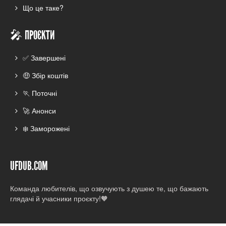
Що це таке?
🎤 ПРОЄКТИ
✅ Завершені
🤑 Збір коштів
🏃 Поточні
🚀 Анонси
❄️ Заморожені
UFDUB.COM
Команда любителів, що озвучують з душею те, що бажають
глядачі й учасники проєкту!🧡