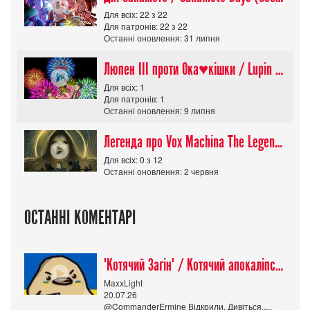
Для всіх: 22 з 22
Для патронів: 22 з 22
Останні оновлення: 31 липня
Люпен ІІІ проти Ока♥кішки / Lupin III vs Cats Eye Movie
Для всіх: 1
Для патронів: 1
Останні оновлення: 9 липня
Легенда про Vox Machina The Legend of Vox Machina (Сезон 4)
Для всіх: 0 з 12
Останні оновлення: 2 червня
ОСТАННІ КОМЕНТАРІ
"Котячий Загін" / Котячий апокаліпсис / Cat Shit One
MaxxLight
20.07.26
@CommanderErmine Відкрили. Дивіться.....