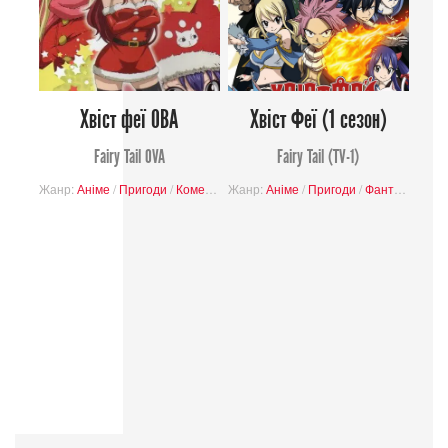
Хвіст феї ОВА
Хвіст Феї (1 cезон)
Fairy Tail OVA
Fairy Tail (TV-1)
Жанр:
Аніме
/
Пригоди
/
Комедія
Жанр:
Аніме
/
Пригоди
/
Фантастика
/
К