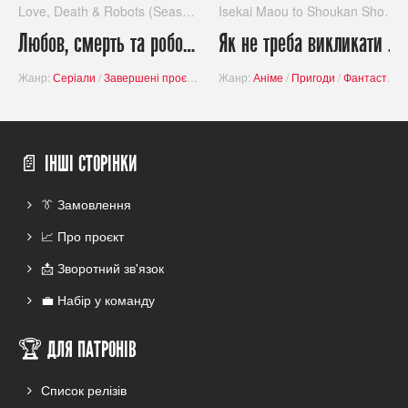
Love, Death & Robots (Season 2)
Isekai Maou to Shoukan Shoujo no Dorei Majutsu 2
Любов, смерть та роботи (Сезон 2) / Love, Death & Robots (Season 2)
Як не треба викликати Лорда Демонів Омега / Isekai Maou to Shoukan Shoujo no
Жанр:
Серіали
/
Завершені проєкти
Жанр:
Аніме
/
Пригоди
/
Фантастика
📄 ІНШІ СТОРІНКИ
👔 Замовлення
📈 Про проєкт
📩 Зворотний зв'язок
💼 Набір у команду
🏆 ДЛЯ ПАТРОНІВ
Список релізів