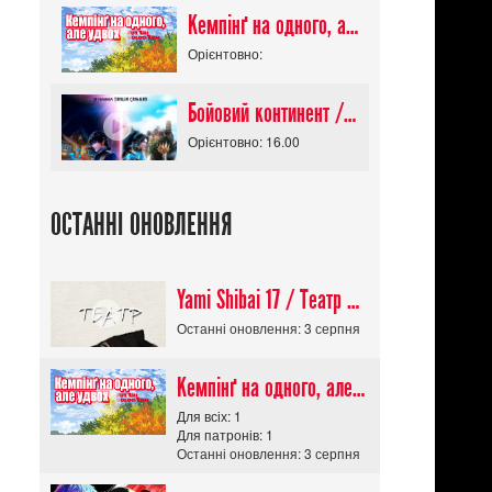
Кемпінґ на одного, але удвох / Futari Solo Camp
Орієнтовно:
Бойовий континент / Douluo Dalu
Орієнтовно: 16.00
ОСТАННІ ОНОВЛЕННЯ
Yami Shibai 17 / Театр Мороку 17
Останні оновлення: 3 серпня
Кемпінґ на одного, але удвох / Futari Solo Camp
Для всіх: 1
Для патронів: 1
Останні оновлення: 3 серпня