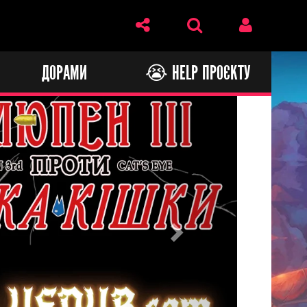
И
ДОРАМИ
😭 HELP ПРОЄКТУ
Next