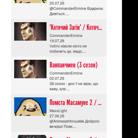
20.07.26
@CommanderErmine Відкрили.
Дивіться.....
"Котячий Загін" / Котячий апокаліпсис / Cat Shit One
CommanderErmine
19.07.26
тобто ніколи ніхто не
побачить це, якщо....
Ванпанчмен (3 сезон)
CommanderErmine
02.07.26
3й сезон - дно !! не вірю, що
кажу, але....
Помста Масамуне 2 / Masamune-kun no Revenge R
MaxxLight
27.06.26
@Animesshhnuukkk Доброго
вечора! Поки....