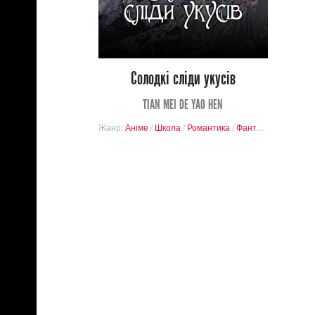
0
7
Солодкі сліди укусів
TIAN MEI DE YAO HEN
Жанр:
Аніме
/
Школа
/
Романтика
/
Фантастика