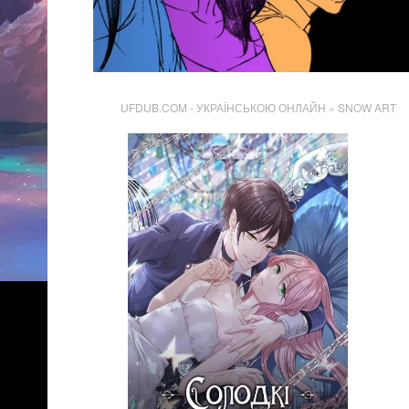
UFDUB.COM - УКРАЇНСЬКОЮ ОНЛАЙН
» SNOW ART
1 875
Переглядів