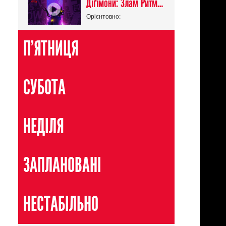
Діґімони: Злам Ритму / Digimon Beatbreak
Орієнтовно:
П'ЯТНИЦЯ
СУБОТА
НЕДІЛЯ
ЗАПЛАНОВАНІ
НЕСТАБІЛЬНО