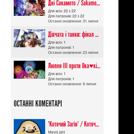
Дні Сакамото / Sakamoto Days (Сезон 1)
Для всіх: 22 з 22
Для патронів: 22 з 22
Останні оновлення: 31 липня
Дівчата і танки: фінал частина 1
Для всіх: 1
Для патронів: 1
Останні оновлення: 23 липня
Люпен ІІІ проти Ока♥кішки / Lupin III vs Cats Eye Movie
Для всіх: 1
Для патронів: 1
Останні оновлення: 9 липня
ОСТАННІ КОМЕНТАРІ
"Котячий Загін" / Котячий апокаліпсис / Cat Shit One
MaxxLight