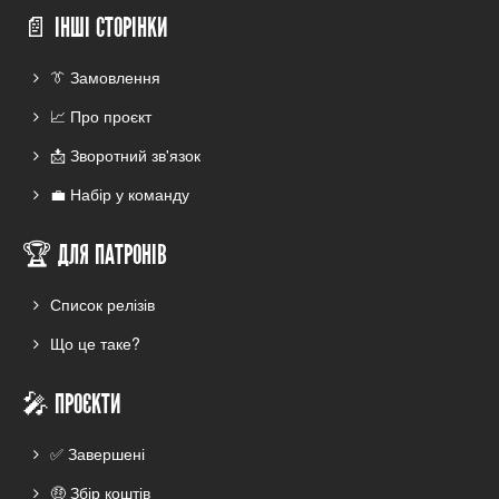
📄 ІНШІ СТОРІНКИ
👔 Замовлення
📈 Про проєкт
📩 Зворотний зв'язок
💼 Набір у команду
🏆 ДЛЯ ПАТРОНІВ
Список релізів
Що це таке?
🎤 ПРОЄКТИ
✅ Завершені
🤑 Збір коштів