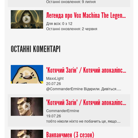
Останні оновлення: 9 липня
Легенда про Vox Machina The Legend of Vox Machina (Сезон 4)
Для всіх: 0 з 12
Останні оновлення: 2 червня
ОСТАННІ КОМЕНТАРІ
"Котячий Загін" / Котячий апокаліпсис / Cat Shit One
MaxxLight
20.07.26
@CommanderErmine Відкрили. Дивіться.....
"Котячий Загін" / Котячий апокаліпсис / Cat Shit One
CommanderErmine
19.07.26
тобто ніколи ніхто не побачить це, якщо....
Ванпанчмен (3 сезон)