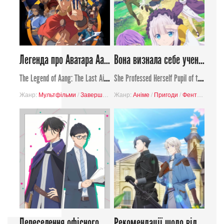
Легенда про Аватара Аанґа: Останній маг повітря
Вона визнала себе ученицею мудреця
The Legend of Aang: The Last Airbender
She Professed Herself Pupil of the Wise Man
Жанр:
Мультфільми
/
Завершені проєкти
Жанр:
Аніме
/
Пригоди
/
Пригоди
/
Сімейний
/
Фентезі
/
Фентезі
/
Ісека
Переселення офісного планктону: рахунки іншого світу залежать від зальотного бухгалтера
Рекомендації щодо відпустки скромного дворянина