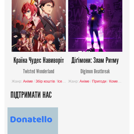
Країна Чудес Навиворіт
Діґімони: Злам Ритму
Twisted Wonderland
Digimon Beatbreak
Жанр:
Аніме
/
Збір коштів
/
Ісекай
/
Жанр:
Готика
Аніме
/
Містика
/
Пригоди
/
Комедія
/
Фант
ПІДТРИМАТИ НАС