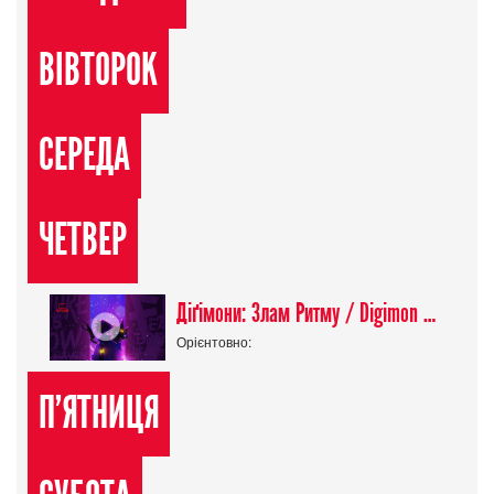
ВІВТОРОК
СЕРЕДА
ЧЕТВЕР
Діґімони: Злам Ритму / Digimon Beatbreak
Орієнтовно:
П'ЯТНИЦЯ