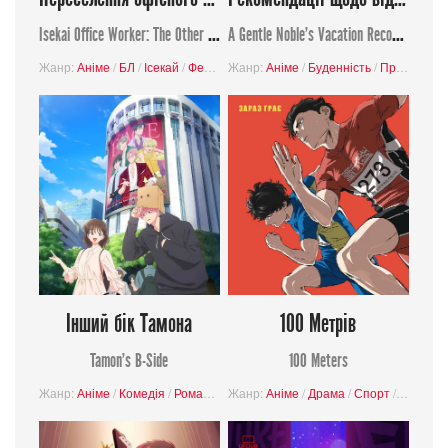
Isekai Office Worker: The Other World's Books Depend on the Bean Counter
A Gentle Noble's Vacation Recommendation
Жанр:
Аніме
/
БЛ
/
Ісекай
/
Фентезі
Жанр:
Аніме
/
Буденність
/
Пригоди
/
Ф
Інший бік Тамона
100 Метрів
Tamon's B-Side
100 Meters
Жанр:
Аніме
/
Комедія
/
Романтика
Жанр:
Аніме
/
Драма
/
Спорт
/
Психоло