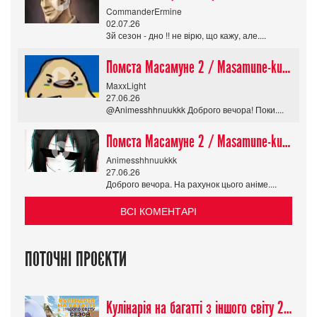
CommanderErmine
02.07.26
3й сезон - дно !! не вірю, що кажу, але....
Помста Масамуне 2 / Masamune-kun no Revenge R
MaxxLight
27.06.26
@Animesshhnuukkk Доброго вечора! Поки....
Помста Масамуне 2 / Masamune-kun no Revenge R
Animesshhnuukkk
27.06.26
Доброго вечора. На рахунок цього аніме....
ВСІ КОМЕНТАРІ
ПОТОЧНІ ПРОЄКТИ
Кулінарія на багатті з іншого світу 2 сезон/ Tondemo Skill de Isekai Hourou