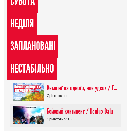
СУБОТА
НЕДІЛЯ
ЗАПЛАНОВАНІ
НЕСТАБІЛЬНО
Кемпінґ на одного, але удвох / Futari Solo Camp
Орієнтовно:
Бойовий континент / Douluo Dalu
Орієнтовно: 16.00