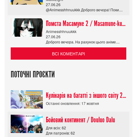
27.06.26
@Animesshhnuukkk Доброго вечора! Поки....
Помста Масамуне 2 / Masamune-kun no Revenge R
Animesshhnuukkk
27.06.26
Доброго вечора. На рахунок цього аніме....
ВСІ КОМЕНТАРІ
ПОТОЧНІ ПРОЄКТИ
Кулінарія на багатті з іншого світу 2 сезон/ Tondemo Skill de Isekai Hourou
Останні оновлення: 17 жовтня
Бойовий континент / Douluo Dalu
Для всіх: 62
Для патронів: 62