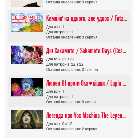
Останні оновлення: 3 серпня
Кемпінґ на одного, але удвох / Futari Solo Camp
Для всіх: 1
Для патронів: 1
Останні оновлення: 3 серпня
Дні Сакамото / Sakamoto Days (Сезон 1)
Для всіх: 22 з 22
Для патронів: 22 з 22
Останні оновлення: 31 липня
Люпен ІІІ проти Ока♥кішки / Lupin III vs Cats Eye Movie
Для всіх: 1
Для патронів: 1
Останні оновлення: 9 липня
Легенда про Vox Machina The Legend of Vox Machina (Сезон 4)
Для всіх: 0 з 12
Останні оновлення: 2 червня