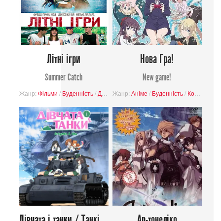
Літні ігри
Нова Гра!
Summer Catch
New game!
Жанр:
Фільми
/
Буденність
/
Драма
Жанр:
/
Романтика
Аніме
/
/
Буденність
Комедія
/
Завершені пр
/
Комедія
/
За
Дівчата і танки / Танкістки
Ар-тонеліко