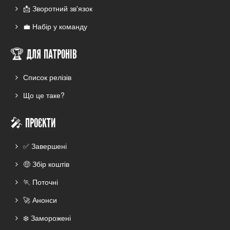
📩 Зворотний зв'язок
💼 Набір у команду
🏆 ДЛЯ ПАТРОНІВ
Список релізів
Що це таке?
🎤 ПРОЄКТИ
✅ Завершені
🤑 Збір коштів
🏃 Поточні
🚀 Анонси
❄️ Заморожені