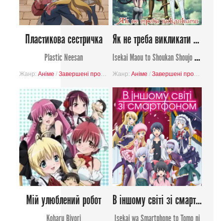
Пластикова сестричка
Як не треба викликати Лорда Демонів
Plastic Neesan
Isekai Maou to Shoukan Shoujo no Dorei Majutsu
Жанр:
Аніме
/
Завершені проєкти
Жанр:
Аніме
/
Завершені проєкти
/
При
Мій улюблений робот
В іншому світі зі смартфоном
Koharu Biyori
Isekai wa Smartphone to Tomo ni