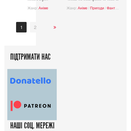
Жанр:
Аніме
Жанр:
Аніме
/
Пригоди
/
Фантастика
/
К
1
2
ПІДТРИМАТИ НАС
НАШІ СОЦ. МЕРЕЖІ