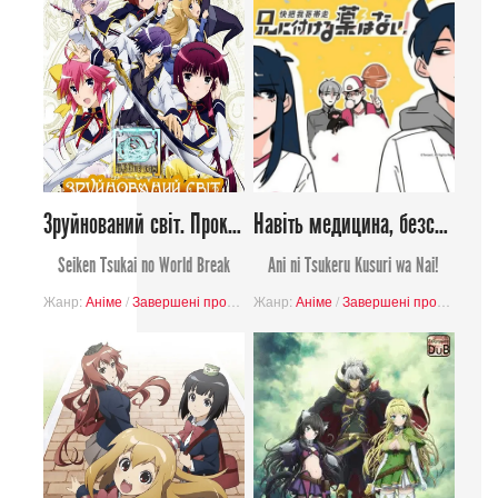
Зруйнований світ. Прокляття святого лицаря
Навіть медицина, безсильна для мого брата!
Seiken Tsukai no World Break
Ani ni Tsukeru Kusuri wa Nai!
Жанр:
Аніме
/
Завершені проєкти
Жанр:
/
Еччі
/
Аніме
Містика
/
Завершені проєкти
/
Романтика
/
Фантасти
/
Буд