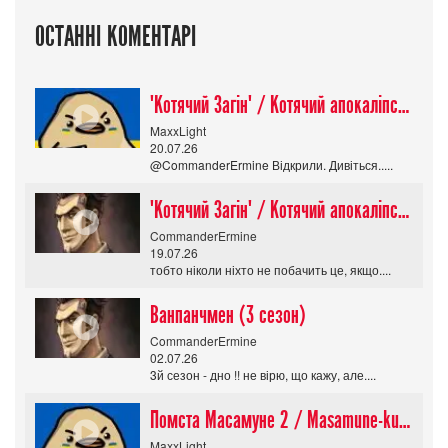
ОСТАННІ КОМЕНТАРІ
"Котячий Загін" / Котячий апокаліпсис / Cat Shit One
MaxxLight
20.07.26
@CommanderErmine Відкрили. Дивіться.....
"Котячий Загін" / Котячий апокаліпсис / Cat Shit One
CommanderErmine
19.07.26
тобто ніколи ніхто не побачить це, якщо....
Ванпанчмен (3 сезон)
CommanderErmine
02.07.26
3й сезон - дно !! не вірю, що кажу, але....
Помста Масамуне 2 / Masamune-kun no Revenge R
MaxxLight