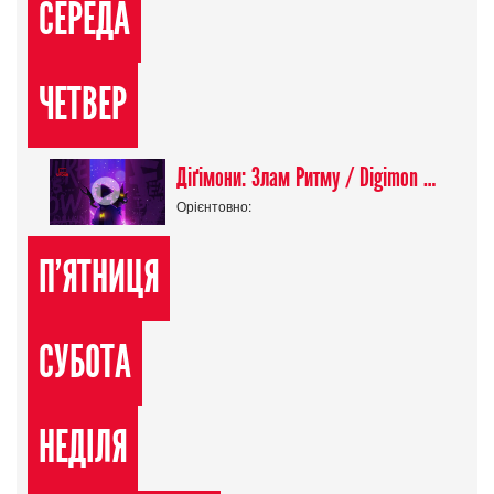
СЕРЕДА
ЧЕТВЕР
Діґімони: Злам Ритму / Digimon Beatbreak
Орієнтовно:
П'ЯТНИЦЯ
СУБОТА
НЕДІЛЯ