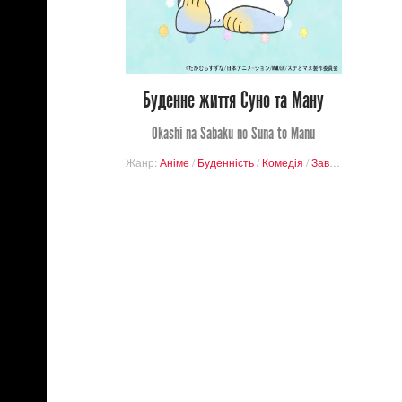
1
12
Буденне життя Суно та Ману
Okashi na Sabaku no Suna to Manu
Жанр:
Аніме
/
Буденність
/
Комедія
/
Завершені проєкти