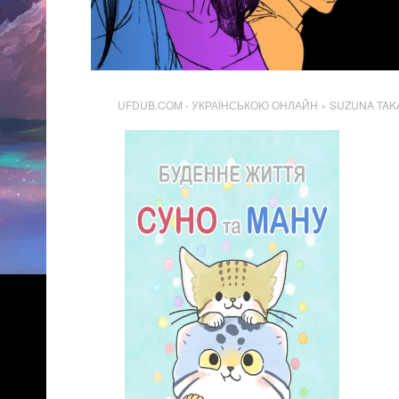
UFDUB.COM - УКРАЇНСЬКОЮ ОНЛАЙН
» SUZUNA TA
1 372
Перегляди