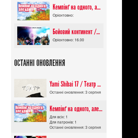
Кемпінґ на одного, але удвох / Futari Solo Camp
Орієнтовно:
Бойовий континент / Douluo Dalu
Орієнтовно: 16.00
ОСТАННІ ОНОВЛЕННЯ
Yami Shibai 17 / Театр Мороку 17
Останні оновлення: 3 серпня
Кемпінґ на одного, але удвох / Futari Solo Camp
Для всіх: 1
Для патронів: 1
Останні оновлення: 3 серпня