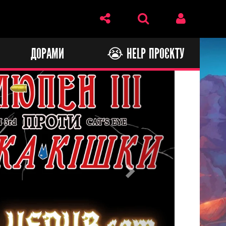
И
ДОРАМИ
😭 HELP ПРОЄКТУ
Next