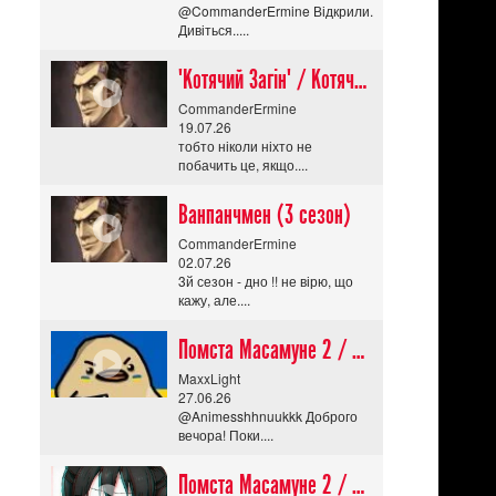
@CommanderErmine Відкрили.
Дивіться.....
"Котячий Загін" / Котячий апокаліпсис / Cat Shit One
CommanderErmine
19.07.26
тобто ніколи ніхто не
побачить це, якщо....
Ванпанчмен (3 сезон)
CommanderErmine
02.07.26
3й сезон - дно !! не вірю, що
кажу, але....
Помста Масамуне 2 / Masamune-kun no Revenge R
MaxxLight
27.06.26
@Animesshhnuukkk Доброго
вечора! Поки....
Помста Масамуне 2 / Masamune-kun no Revenge R