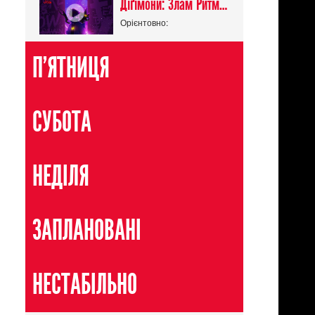
Діґімони: Злам Ритму / Digimon Beatbreak
Орієнтовно:
П'ЯТНИЦЯ
СУБОТА
НЕДІЛЯ
ЗАПЛАНОВАНІ
НЕСТАБІЛЬНО