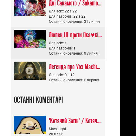
Дні Сакамото / Sakamoto Days (Сезон 1)
Для всіх: 22 з 22
Для патронів: 22 з 22
Останні оновлення: 31 липня
Люпен ІІІ проти Ока♥кішки / Lupin III vs Cats Eye Movie
Для всіх: 1
Для патронів: 1
Останні оновлення: 9 липня
Легенда про Vox Machina The Legend of Vox Machina (Сезон 4)
Для всіх: 0 з 12
Останні оновлення: 2 червня
ОСТАННІ КОМЕНТАРІ
"Котячий Загін" / Котячий апокаліпсис / Cat Shit One
MaxxLight
20.07.26