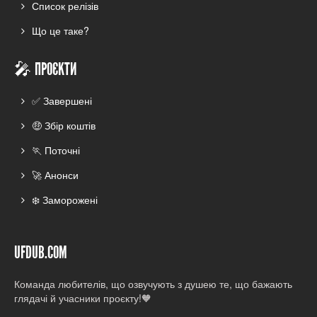
Список релізів
Що це таке?
🎤 ПРОЄКТИ
✅ Завершені
🤑 Збір коштів
🏃 Поточні
🚀 Анонси
❄️ Заморожені
UFDUB.COM
Команда любителів, що озвучують з душею те, що бажають
глядачі й учасники проєкту!🧡