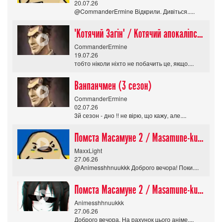
20.07.26
@CommanderErmine Відкрили. Дивіться.....
"Котячий Загін" / Котячий апокаліпсис / Cat Shit One
CommanderErmine
19.07.26
тобто ніколи ніхто не побачить це, якщо....
Ванпанчмен (3 сезон)
CommanderErmine
02.07.26
3й сезон - дно !! не вірю, що кажу, але....
Помста Масамуне 2 / Masamune-kun no Revenge R
MaxxLight
27.06.26
@Animesshhnuukkk Доброго вечора! Поки....
Помста Масамуне 2 / Masamune-kun no Revenge R
Animesshhnuukkk
27.06.26
Доброго вечора. На рахунок цього аніме....