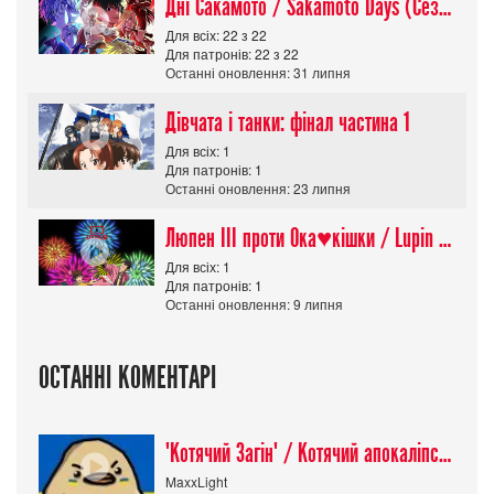
Дні Сакамото / Sakamoto Days (Сезон 1)
Для всіх: 22 з 22
Для патронів: 22 з 22
Останні оновлення: 31 липня
Дівчата і танки: фінал частина 1
Для всіх: 1
Для патронів: 1
Останні оновлення: 23 липня
Люпен ІІІ проти Ока♥кішки / Lupin III vs Cats Eye Movie
Для всіх: 1
Для патронів: 1
Останні оновлення: 9 липня
ОСТАННІ КОМЕНТАРІ
"Котячий Загін" / Котячий апокаліпсис / Cat Shit One
MaxxLight