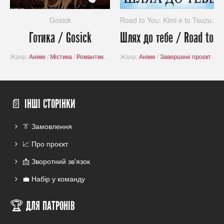
Gosick
Road to You: Kimi e to Tsuzuku Michi
Готика / Gosick
Шлях до тебе / Road to You: Kimi e to Tsuzuku Michi
Жанр:
Аніме
/
Містика
/
Романтика
/
Пригоди
Жанр:
/
Аніме
Детектив
/
Завершені проєкти
/
Завершені проєкт
/
Р
📄 ІНШІ СТОРІНКИ
👔 Замовлення
📈 Про проєкт
📩 Зворотний зв'язок
💼 Набір у команду
🏆 ДЛЯ ПАТРОНІВ