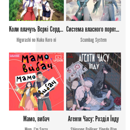
Коли плачуть Вєркі Сердючкі
Система власного порятунку для мерзотного лиходія
Higurashi no Naku Koro ni
Scumbag System
Мамо, вибач
Агенти Часу: Розділ Їнду
Mom, I'm Sorry
Shiguang Dailiren: Yingdu Pian