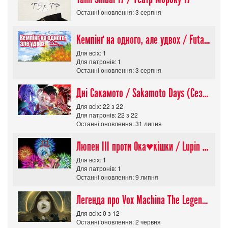
Останні оновлення: 3 серпня
Кемпінґ на одного, але удвох / Futari Solo Camp
Для всіх: 1
Для патронів: 1
Останні оновлення: 3 серпня
Дні Сакамото / Sakamoto Days (Сезон 1)
Для всіх: 22 з 22
Для патронів: 22 з 22
Останні оновлення: 31 липня
Люпен ІІІ проти Ока♥кішки / Lupin III vs Cats Eye Movie
Для всіх: 1
Для патронів: 1
Останні оновлення: 9 липня
Легенда про Vox Machina The Legend of Vox Machina (Сезон 4)
Для всіх: 0 з 12
Останні оновлення: 2 червня