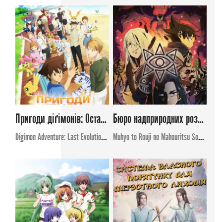
Пригоди діґімонів: Остання еволюція
Бюро надприродних розслідувань Мухьо та Роджі 2
Digimon Adventure: Last Evolution Kizuna
Muhyo to Rouji no Mahouritsu Soudan Jimusho 2