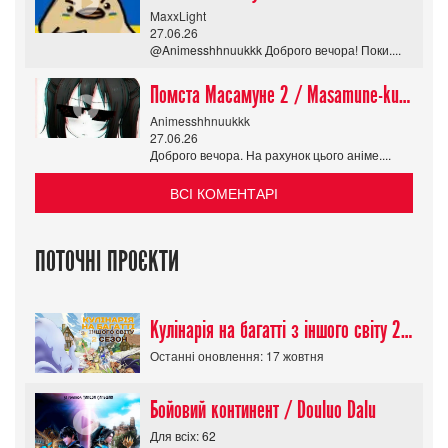
MaxxLight
27.06.26
@Animesshhnuukkk Доброго вечора! Поки....
Помста Масамуне 2 / Masamune-kun no Revenge R
Animesshhnuukkk
27.06.26
Доброго вечора. На рахунок цього аніме....
ВСІ КОМЕНТАРІ
ПОТОЧНІ ПРОЄКТИ
Кулінарія на багатті з іншого світу 2 сезон/ Tondemo Skill de Isekai Hourou
Останні оновлення: 17 жовтня
Бойовий континент / Douluo Dalu
Для всіх: 62