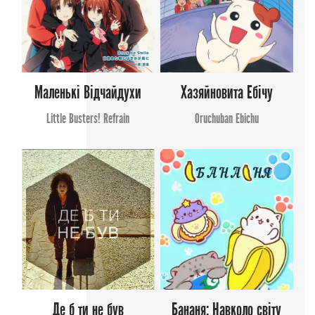
Маленькі Відчайдухи
Хазяйновита Ебічу
Little Busters! Refrain
Oruchuban Ebichu
Де б ти не був
Бананя: Навколо світу