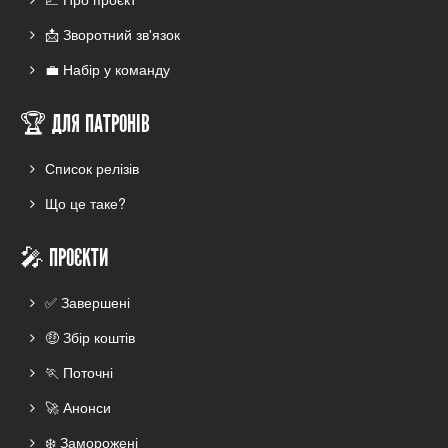
📩 Зворотний зв'язок
💼 Набір у команду
🏆 ДЛЯ ПАТРОНІВ
Список релізів
Що це таке?
🎤 ПРОЄКТИ
✅ Завершені
🤑 Збір коштів
🏃 Поточні
🚀 Анонси
❄️ Заморожені