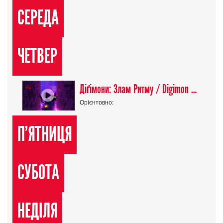
СЕРЕДА
ЧЕТВЕР
Діґімони: Злам Ритму / Digimon Beatbreak
Орієнтовно:
П'ЯТНИЦЯ
СУБОТА
НЕДІЛЯ