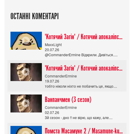
ОСТАННІ КОМЕНТАРІ
"Котячий Загін" / Котячий апокаліпсис / Cat Shit One
MaxxLight
20.07.26
@CommanderErmine Відкрили. Дивіться.....
"Котячий Загін" / Котячий апокаліпсис / Cat Shit One
CommanderErmine
19.07.26
тобто ніколи ніхто не побачить це, якщо....
Ванпанчмен (3 сезон)
CommanderErmine
02.07.26
3й сезон - дно !! не вірю, що кажу, але....
Помста Масамуне 2 / Masamune-kun no Revenge R