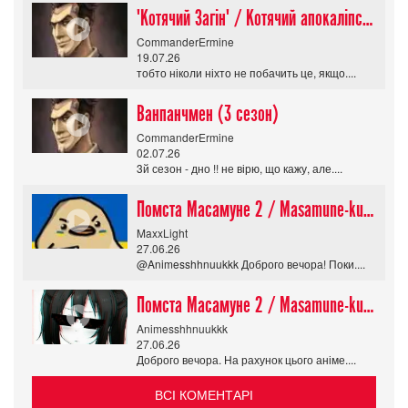
"Котячий Загін" / Котячий апокаліпсис / Cat Shit One
CommanderErmine
19.07.26
тобто ніколи ніхто не побачить це, якщо....
Ванпанчмен (3 сезон)
CommanderErmine
02.07.26
3й сезон - дно !! не вірю, що кажу, але....
Помста Масамуне 2 / Masamune-kun no Revenge R
MaxxLight
27.06.26
@Animesshhnuukkk Доброго вечора! Поки....
Помста Масамуне 2 / Masamune-kun no Revenge R
Animesshhnuukkk
27.06.26
Доброго вечора. На рахунок цього аніме....
ВСІ КОМЕНТАРІ