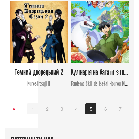
Темний дворецький 2
Кулінарія на багатті з іншого світу
Kuroshitsuji II
Tondemo Skill de Isekai Hourou Meshi
1
2
3
4
5
6
7
8