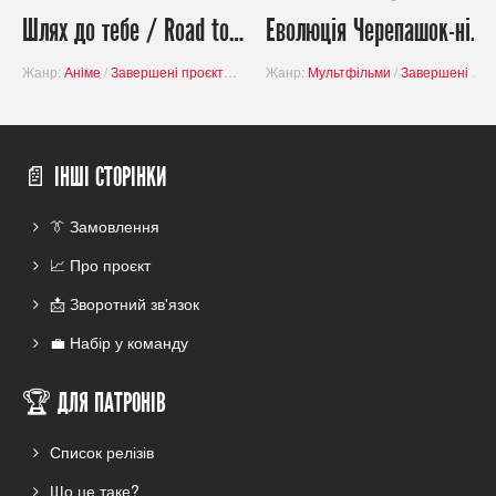
Шлях до тебе / Road to You: Kimi e to Tsuzuku Michi
Еволюція Черепашок-ніндзя: Фільм / Rise of the Teenage Mutant Ninja Turtles.
Жанр:
Аніме
/
Завершені проєкти
/
Романтика
Жанр:
Мультфільми
/
Завершені проєкти
📄 ІНШІ СТОРІНКИ
👔 Замовлення
📈 Про проєкт
📩 Зворотний зв'язок
💼 Набір у команду
🏆 ДЛЯ ПАТРОНІВ
Список релізів
Що це таке?