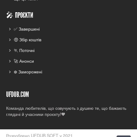
🎤 ПРОЄКТИ
✅ Завершені
🤑 Збір коштів
🏃 Поточні
🚀 Анонси
❄️ Заморожені
UFDUB.COM
Команда любителів, що озвучують з душею те, що бажають
глядачі й учасники проєкту!🧡
Розроблено UFDUB SOFT у 2021