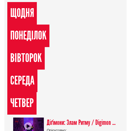
ЩОДНЯ
ПОНЕДІЛОК
ВІВТОРОК
СЕРЕДА
ЧЕТВЕР
Діґімони: Злам Ритму / Digimon Beatbreak
Орієнтовно: