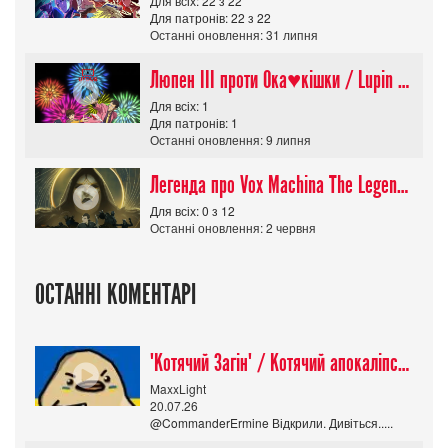
Для всіх: 22 з 22
Для патронів: 22 з 22
Останні оновлення: 31 липня
Люпен ІІІ проти Ока♥кішки / Lupin III vs Cats Eye Movie
Для всіх: 1
Для патронів: 1
Останні оновлення: 9 липня
Легенда про Vox Machina The Legend of Vox Machina (Сезон 4)
Для всіх: 0 з 12
Останні оновлення: 2 червня
ОСТАННІ КОМЕНТАРІ
"Котячий Загін" / Котячий апокаліпсис / Cat Shit One
MaxxLight
20.07.26
@CommanderErmine Відкрили. Дивіться.....