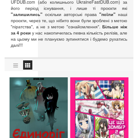
UFDUB.com (або колишнього UkraineFastDUB.com) за
його період існування, і лише ті проєкти які
"залишились"
оскільки авторські права
"поїли"
наші
проєкти, через те, що нібито вони були зроблені з метою
"піратства", а не з метою "ознайомлення".
Більше ніж
за 4 роки
у нас накопичилась певна кількість релізів, але
на цьому ми не плануємо зупинятися і будемо рухатись
далі!!!