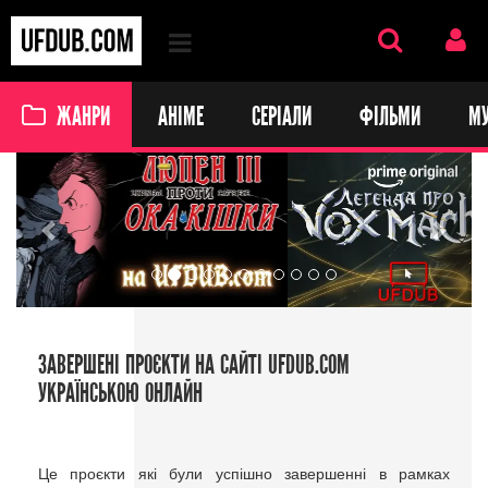
ЖАНРИ
АНІМЕ
СЕРІАЛИ
ФІЛЬМИ
М
Previous
Next
ЗАВЕРШЕНІ ПРОЄКТИ НА САЙТІ UFDUB.COM
УКРАЇНСЬКОЮ ОНЛАЙН
Це проєкти які були успішно завершенні в рамках