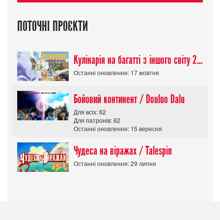
ПОТОЧНІ ПРОЄКТИ
Кулінарія на багатті з іншого світу 2 сезон/ Tondemo Skill de Isekai Hourou
Останні оновлення: 17 жовтня
Бойовий континент / Douluo Dalu
Для всіх: 62
Для патронів: 62
Останні оновлення: 15 вересня
Чудеса на віражах / Talespin
Останні оновлення: 29 липня