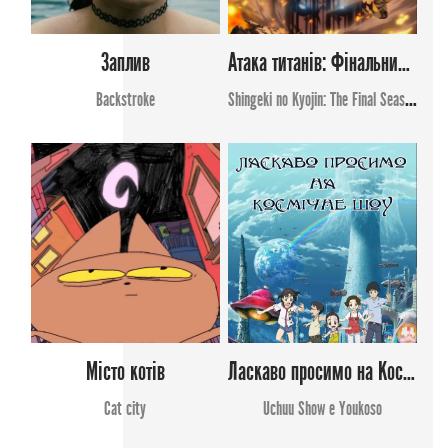
Заплив
Атака титанів: Фінальний сезон (сезон 4, частина 3)
Backstroke
Shingeki no Kyojin: The Final Season - Kanketsu-hen
Місто котів
Ласкаво просимо на Космічне Шоу
Cat city
Uchuu Show e Youkoso