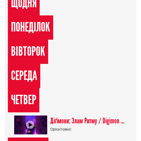
ЩОДНЯ
ПОНЕДІЛОК
ВІВТОРОК
СЕРЕДА
ЧЕТВЕР
Діґімони: Злам Ритму / Digimon Beatbreak
Орієнтовно: