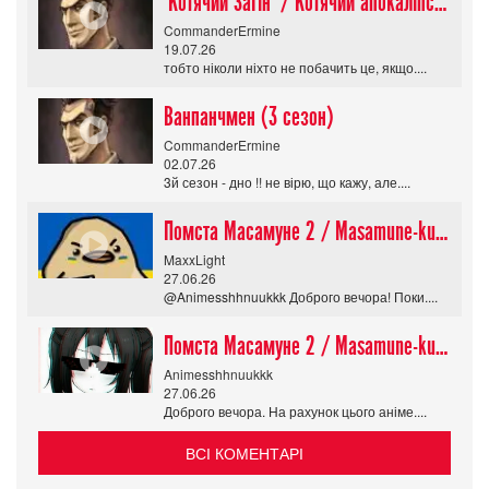
"Котячий Загін" / Котячий апокаліпсис / Cat Shit One
CommanderErmine
19.07.26
тобто ніколи ніхто не побачить це, якщо....
Ванпанчмен (3 сезон)
CommanderErmine
02.07.26
3й сезон - дно !! не вірю, що кажу, але....
Помста Масамуне 2 / Masamune-kun no Revenge R
MaxxLight
27.06.26
@Animesshhnuukkk Доброго вечора! Поки....
Помста Масамуне 2 / Masamune-kun no Revenge R
Animesshhnuukkk
27.06.26
Доброго вечора. На рахунок цього аніме....
ВСІ КОМЕНТАРІ