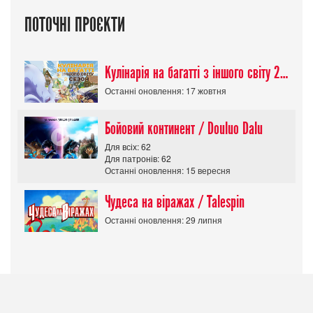
ПОТОЧНІ ПРОЄКТИ
Кулінарія на багатті з іншого світу 2 сезон/ Tondemo Skill de Isekai Hourou
Останні оновлення: 17 жовтня
Бойовий континент / Douluo Dalu
Для всіх: 62
Для патронів: 62
Останні оновлення: 15 вересня
Чудеса на віражах / Talespin
Останні оновлення: 29 липня