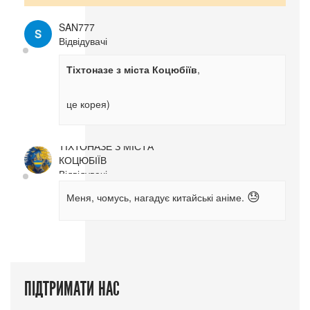
SAN777
Відвідувачі
Тіхтоназе з міста Коцюбіїв
,
це корея)
ТІХТОНАЗЕ З МІСТА
КОЦЮБІЇВ
Відвідувачі
Меня, чомусь, нагадує китайські аніме.
😓
ПІДТРИМАТИ НАС