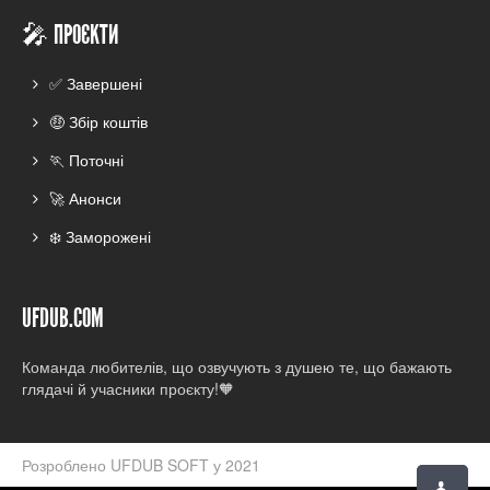
🎤 ПРОЄКТИ
✅ Завершені
🤑 Збір коштів
🏃 Поточні
🚀 Анонси
❄️ Заморожені
UFDUB.COM
Команда любителів, що озвучують з душею те, що бажають
глядачі й учасники проєкту!🧡
Розроблено UFDUB SOFT у 2021