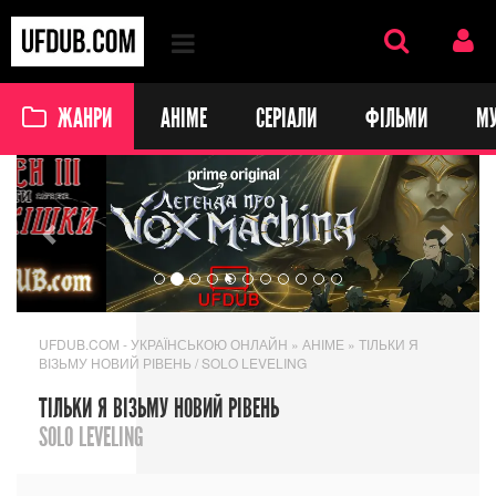
ЖАНРИ
АНІМЕ
СЕРІАЛИ
ФІЛЬМИ
М
Previous
Next
UFDUB.COM - УКРАЇНСЬКОЮ ОНЛАЙН
»
АНІМЕ
» ТІЛЬКИ Я
ВІЗЬМУ НОВИЙ РІВЕНЬ / SOLO LEVELING
ТІЛЬКИ Я ВІЗЬМУ НОВИЙ РІВЕНЬ
SOLO LEVELING