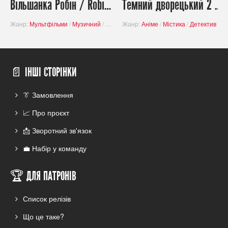
Вільшанка Робін / Robin Robin
Темний дворецький 2 / Kuroshitsuji II
Жанр:
Мультфільми
/
Музичний
/
Пригоди
Жанр:
/
Завершені проєкти
Аніме
/
Містика
/
Детектив
/
Д
📄 ІНШІ СТОРІНКИ
👔 Замовлення
📈 Про проєкт
📩 Зворотний зв'язок
💼 Набір у команду
🏆 ДЛЯ ПАТРОНІВ
Список релізів
Що це таке?