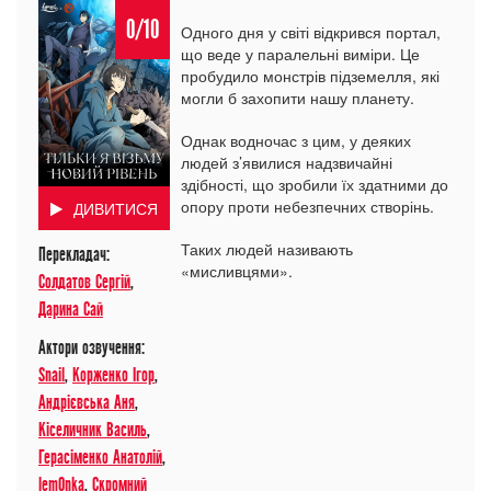
0/10
Одного дня у світі відкрився портал,
що веде у паралельні виміри. Це
пробудило монстрів підземелля, які
могли б захопити нашу планету.
Однак водночас з цим, у деяких
людей з’явилися надзвичайні
здібності, що зробили їх здатними до
опору проти небезпечних створінь.
ДИВИТИСЯ
Таких людей називають
Перекладач:
«мисливцями».
Солдатов Сергій
,
Дарина Сай
Актори озвучення:
Snail
,
Корженко Ігор
,
Андрієвська Аня
,
Кіселичник Василь
,
Герасіменко Анатолій
,
lem0nka
,
Скромний