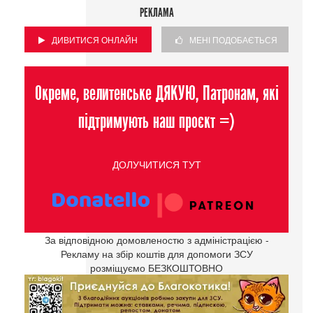
РЕКЛАМА
ДИВИТИСЯ ОНЛАЙН
МЕНІ ПОДОБАЄТЬСЯ
Окреме, велитенське ДЯКУЮ, Патронам, які
підтримують наш проєкт =)
ДОЛУЧИТИСЯ ТУТ
За відповідною домовленостю з адміністрацією -
Рекламу на збір коштів для допомоги ЗСУ
розміщуємо БЕЗКОШТОВНО