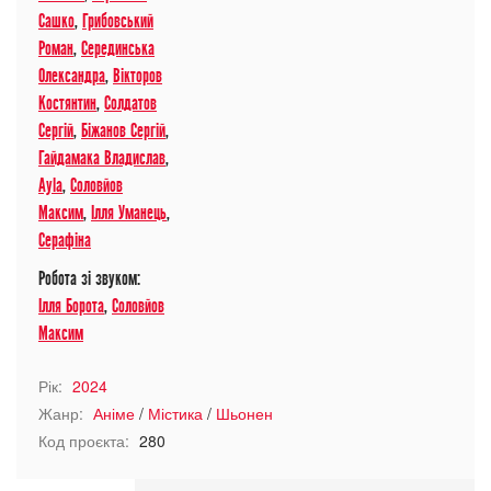
Сашко
,
Грибовський
Роман
,
Серединська
Олександра
,
Вікторов
Костянтин
,
Солдатов
Сергій
,
Біжанов Сергій
,
Гайдамака Владислав
,
Ayla
,
Соловйов
Максим
,
Ілля Уманець
,
Серафіна
Робота зі звуком:
Ілля Борота
,
Соловйов
Максим
Рік:
2024
Жанр:
Аніме
/
Містика
/
Шьонен
Код проєкта:
280