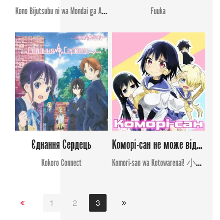
Kono Bijutsubu ni wa Mondai ga Aru!
Fuuka
Єднання Сердець
Коморі-сан не може відмовити!
Kokoro Сonnect
Komori-san wa Kotowarenai! 小森さんは断れない！(Komori-san Can't Decline!)
1
2
3