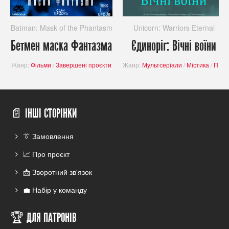
Batman: Mask of the Phantasm
Unicorn: Warriors Eternal
Бетмен маска Фантазма
Єдиноріг: Вічні воїни
Жанр:
Фільми
/
Завершені проєкти
Жанр:
Мультсеріали
/
Містика
/
Пригоди
📄 ІНШІ СТОРІНКИ
👔 Замовлення
📈 Про проєкт
📩 Зворотний зв'язок
💼 Набір у команду
🏆 ДЛЯ ПАТРОНІВ