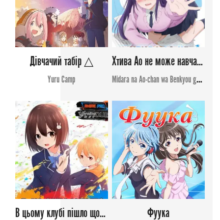
Дівчачий табір △
Хтива Ао не може навчатись
Yuru Camp
Midara na Ao-chan wa Benkyou ga Dekinai
В цьому клубі пішло щось не так!
Фуука