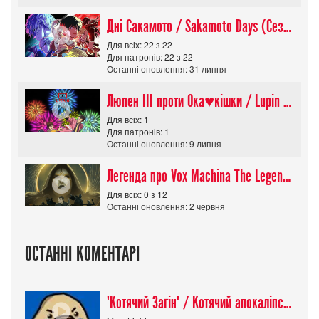
Дні Сакамото / Sakamoto Days (Сезон 1)
Для всіх: 22 з 22
Для патронів: 22 з 22
Останні оновлення: 31 липня
Люпен ІІІ проти Ока♥кішки / Lupin III vs Cats Eye Movie
Для всіх: 1
Для патронів: 1
Останні оновлення: 9 липня
Легенда про Vox Machina The Legend of Vox Machina (Сезон 4)
Для всіх: 0 з 12
Останні оновлення: 2 червня
ОСТАННІ КОМЕНТАРІ
"Котячий Загін" / Котячий апокаліпсис / Cat Shit One