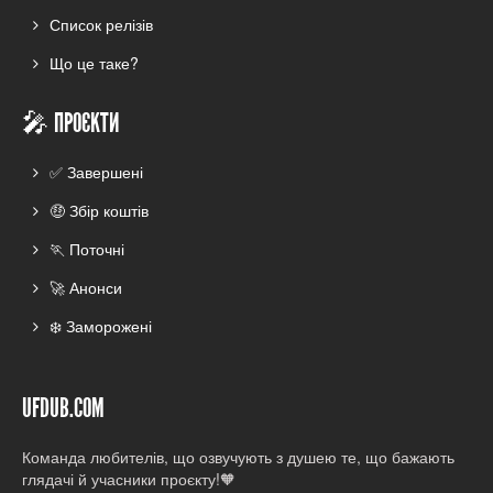
Список релізів
Що це таке?
🎤 ПРОЄКТИ
✅ Завершені
🤑 Збір коштів
🏃 Поточні
🚀 Анонси
❄️ Заморожені
UFDUB.COM
Команда любителів, що озвучують з душею те, що бажають
глядачі й учасники проєкту!🧡