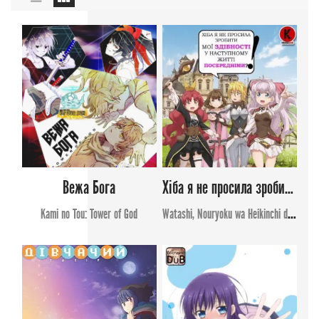
Вежа Бога
Хіба я не просила зробити мої здібності у наступному житті посередніми?!
Kami no Tou: Tower of God
Watashi, Nouryoku wa Heikinchi de tte Itta yo ne!