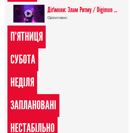
Діґімони: Злам Ритму / Digimon Beatbreak
Орієнтовно:
П'ЯТНИЦЯ
СУБОТА
НЕДІЛЯ
ЗАПЛАНОВАНІ
НЕСТАБІЛЬНО