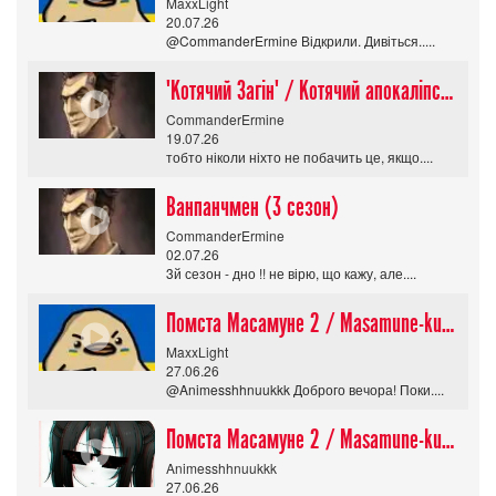
MaxxLight
20.07.26
@CommanderErmine Відкрили. Дивіться.....
"Котячий Загін" / Котячий апокаліпсис / Cat Shit One
CommanderErmine
19.07.26
тобто ніколи ніхто не побачить це, якщо....
Ванпанчмен (3 сезон)
CommanderErmine
02.07.26
3й сезон - дно !! не вірю, що кажу, але....
Помста Масамуне 2 / Masamune-kun no Revenge R
MaxxLight
27.06.26
@Animesshhnuukkk Доброго вечора! Поки....
Помста Масамуне 2 / Masamune-kun no Revenge R
Animesshhnuukkk
27.06.26