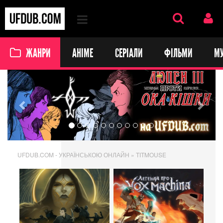
ЖАНРИ
АНІМЕ
СЕРІАЛИ
ФІЛЬМИ
М
Previous
Next
UFDUB.COM - УКРАЇНСЬКОЮ ОНЛАЙН
» TITMOUSE