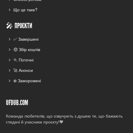
Що це таке?
🎤 ПРОЄКТИ
✅ Завершені
🤑 Збір коштів
🏃 Поточні
🚀 Анонси
❄️ Заморожені
UFDUB.COM
Команда любителів, що озвучують з душею те, що бажають
глядачі й учасники проєкту!🧡