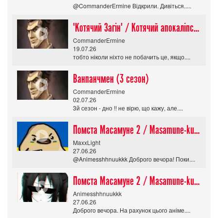
@CommanderErmine Відкрили. Дивіться.....
"Котячий Загін" / Котячий апокаліпсис / Cat Shit One
CommanderErmine
19.07.26
тобто ніколи ніхто не побачить це, якщо....
Ванпанчмен (3 сезон)
CommanderErmine
02.07.26
3й сезон - дно !! не вірю, що кажу, але....
Помста Масамуне 2 / Masamune-kun no Revenge R
MaxxLight
27.06.26
@Animesshhnuukkk Доброго вечора! Поки....
Помста Масамуне 2 / Masamune-kun no Revenge R
Animesshhnuukkk
27.06.26
Доброго вечора. На рахунок цього аніме....