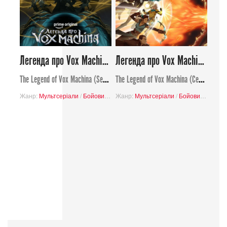
Легенда про Vox Machina (Сезон 4)
Легенда про Vox Machina (Сезон 3)
The Legend of Vox Machina (Season 4)
The Legend of Vox Machina (Сезон 3)
Жанр:
Мультсеріали
/
Бойовик
/
Фентезі
Жанр:
/
Мультсеріали
Пригоди
/
Комедія
/
Бойовик
/
Фентез