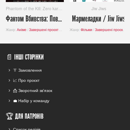
Phantom of the Kill: Zero kara no Hangyaku
Jiw Jiws
Фантом Вбивства: Повстання Зеро / Phantom of the Kill: Zero kara no Hangyaku
Мармеладки / Jiw Jiws
Жанр:
Аніме
/
Завершені проєкти
/
Пригоди
Жанр:
/
Війна
Фільми
/
Завершені проєкти
/
📄 ІНШІ СТОРІНКИ
👔 Замовлення
📈 Про проєкт
📩 Зворотний зв'язок
💼 Набір у команду
🏆 ДЛЯ ПАТРОНІВ
Список релізів