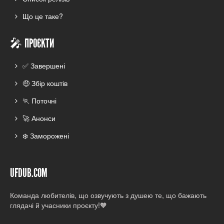
Що це таке?
🎤 ПРОЄКТИ
✅ Завершені
🤑 Збір коштів
🏃 Поточні
🚀 Анонси
❄️ Заморожені
UFDUB.COM
Команда любителів, що озвучують з душею те, що бажають
глядачі й учасники проєкту!🧡