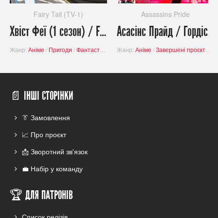
Fairy Tail (TV-1)
Assassins Pride
Хвіст Феї (1 cезон) / Fairy Tail (TV-1)
Асасінс Прайд / Гордість вбивці / Assassins Pride
Жанр:
Аніме
/
Пригоди
/
Фантастика
/
Комедія
Жанр:
Аніме
/
Завершені проєкти
/
Завершені проєкти
/
П
📄 ІНШІ СТОРІНКИ
👔 Замовлення
📈 Про проєкт
📩 Зворотний зв'язок
💼 Набір у команду
🏆 ДЛЯ ПАТРОНІВ
Список релізів