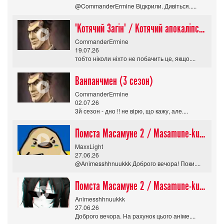
@CommanderErmine Відкрили. Дивіться.....
"Котячий Загін" / Котячий апокаліпсис / Cat Shit One
CommanderErmine
19.07.26
тобто ніколи ніхто не побачить це, якщо....
Ванпанчмен (3 сезон)
CommanderErmine
02.07.26
3й сезон - дно !! не вірю, що кажу, але....
Помста Масамуне 2 / Masamune-kun no Revenge R
MaxxLight
27.06.26
@Animesshhnuukkk Доброго вечора! Поки....
Помста Масамуне 2 / Masamune-kun no Revenge R
Animesshhnuukkk
27.06.26
Доброго вечора. На рахунок цього аніме....