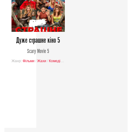
Дуже страшне кіно 5
Scary Movie 5
Жанр:
Фільми
/
Жахи
/
Комедія
/
Пародія