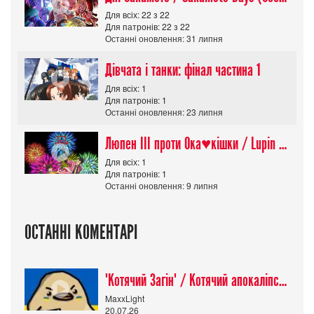
Для всіх: 22 з 22
Для патронів: 22 з 22
Останні оновлення: 31 липня
Дівчата і танки: фінал частина 1
Для всіх: 1
Для патронів: 1
Останні оновлення: 23 липня
Люпен ІІІ проти Ока♥кішки / Lupin III vs Cats Eye Movie
Для всіх: 1
Для патронів: 1
Останні оновлення: 9 липня
ОСТАННІ КОМЕНТАРІ
"Котячий Загін" / Котячий апокаліпсис / Cat Shit One
MaxxLight
20.07.26