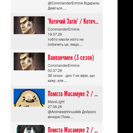
@CommanderErmine Відкрили.
Дивіться.....
"Котячий Загін" / Котячий апокаліпсис / Cat Shit One
CommanderErmine
19.07.26
тобто ніколи ніхто не
побачить це, якщо....
Ванпанчмен (3 сезон)
CommanderErmine
02.07.26
3й сезон - дно !! не вірю, що
кажу, але....
Помста Масамуне 2 / Masamune-kun no Revenge R
MaxxLight
27.06.26
@Animesshhnuukkk Доброго
вечора! Поки....
Помста Масамуне 2 / Masamune-kun no Revenge R