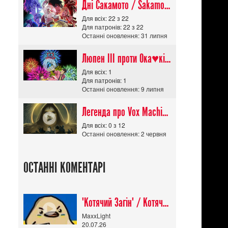
Дні Сакамото / Sakamoto Days (Сезон 1)
Для всіх: 22 з 22
Для патронів: 22 з 22
Останні оновлення: 31 липня
Люпен ІІІ проти Ока♥кішки / Lupin III vs Cats Eye Movie
Для всіх: 1
Для патронів: 1
Останні оновлення: 9 липня
Легенда про Vox Machina The Legend of Vox Machina (Сезон 4)
Для всіх: 0 з 12
Останні оновлення: 2 червня
ОСТАННІ КОМЕНТАРІ
"Котячий Загін" / Котячий апокаліпсис / Cat Shit One
MaxxLight
20.07.26