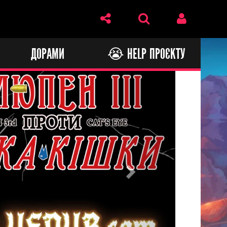
И
ДОРАМИ
😭 HELP ПРОЄКТУ
Next