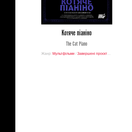
0
7
Котяче піаніно
The Cat Piano
Жанр:
Мультфільми
/
Завершені проєкти
/
Романтика