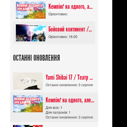
Кемпінґ на одного, але удвох / Futari Solo Camp
Орієнтовно:
Бойовий континент / Douluo Dalu
Орієнтовно: 16.00
ОСТАННІ ОНОВЛЕННЯ
Yami Shibai 17 / Театр Мороку 17
Останні оновлення: 3 серпня
Кемпінґ на одного, але удвох / Futari Solo Camp
Для всіх: 1
Для патронів: 1
Останні оновлення: 3 серпня