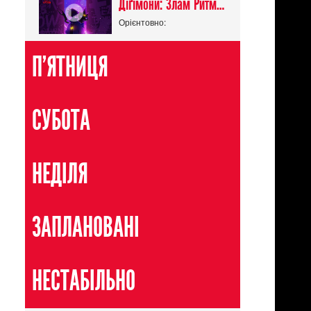
Діґімони: Злам Ритму / Digimon Beatbreak
Орієнтовно:
П'ЯТНИЦЯ
СУБОТА
НЕДІЛЯ
ЗАПЛАНОВАНІ
НЕСТАБІЛЬНО