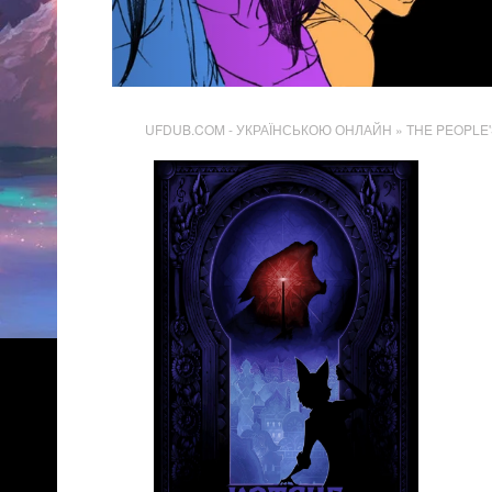
UFDUB.COM - УКРАЇНСЬКОЮ ОНЛАЙН
» THE PEOPLE'
2 919
Переглядів