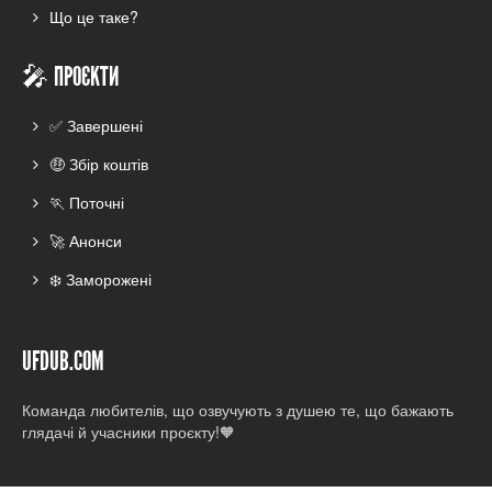
Що це таке?
🎤 ПРОЄКТИ
✅ Завершені
🤑 Збір коштів
🏃 Поточні
🚀 Анонси
❄️ Заморожені
UFDUB.COM
Команда любителів, що озвучують з душею те, що бажають
глядачі й учасники проєкту!🧡