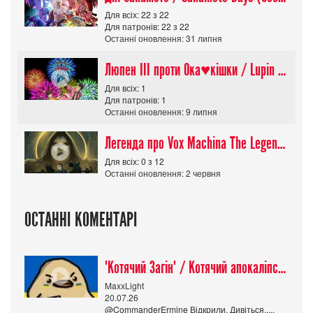
Для всіх: 22 з 22
Для патронів: 22 з 22
Останні оновлення: 31 липня
Люпен ІІІ проти Ока♥кішки / Lupin III vs Cats Eye Movie
Для всіх: 1
Для патронів: 1
Останні оновлення: 9 липня
Легенда про Vox Machina The Legend of Vox Machina (Сезон 4)
Для всіх: 0 з 12
Останні оновлення: 2 червня
ОСТАННІ КОМЕНТАРІ
"Котячий Загін" / Котячий апокаліпсис / Cat Shit One
MaxxLight
20.07.26
@CommanderErmine Відкрили. Дивіться.....