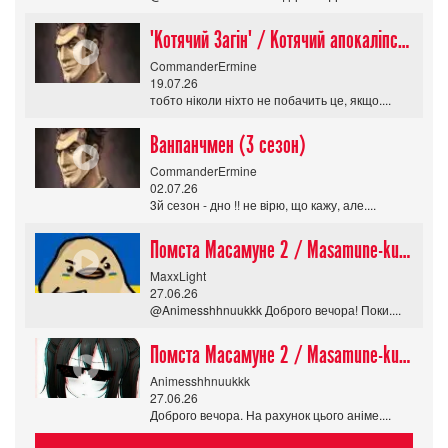
"Котячий Загін" / Котячий апокаліпсис / Cat Shit One
CommanderErmine
19.07.26
тобто ніколи ніхто не побачить це, якщо....
Ванпанчмен (3 сезон)
CommanderErmine
02.07.26
3й сезон - дно !! не вірю, що кажу, але....
Помста Масамуне 2 / Masamune-kun no Revenge R
MaxxLight
27.06.26
@Animesshhnuukkk Доброго вечора! Поки....
Помста Масамуне 2 / Masamune-kun no Revenge R
Animesshhnuukkk
27.06.26
Доброго вечора. На рахунок цього аніме....