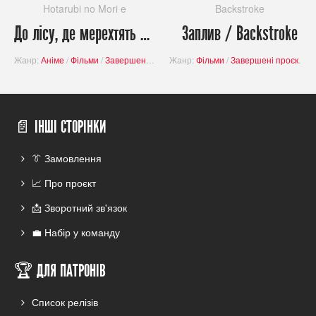
Hotarubi no Mori e
Backstroke
До лісу, де мерехтять світлячки / Hotarubi no Mori e
Заплив / Backstroke
Жанр:
Аніме
/
Фільми
/
Завершені проєкти
Жанр:
/
Містика
Фільми
/
/
Романтика
Завершені проєкти
/
Фантасти
/
📄 ІНШІ СТОРІНКИ
👔 Замовлення
📈 Про проєкт
📩 Зворотний зв'язок
💼 Набір у команду
🏆 ДЛЯ ПАТРОНІВ
Список релізів