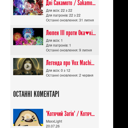
Дні Сакамото / Sakamoto Days (Сезон 1)
Для всіх: 22 з 22
Для патронів: 22 з 22
Останні оновлення: 31 липня
Люпен ІІІ проти Ока♥кішки / Lupin III vs Cats Eye Movie
Для всіх: 1
Для патронів: 1
Останні оновлення: 9 липня
Легенда про Vox Machina The Legend of Vox Machina (Сезон 4)
Для всіх: 0 з 12
Останні оновлення: 2 червня
ОСТАННІ КОМЕНТАРІ
"Котячий Загін" / Котячий апокаліпсис / Cat Shit One
MaxxLight
20.07.26