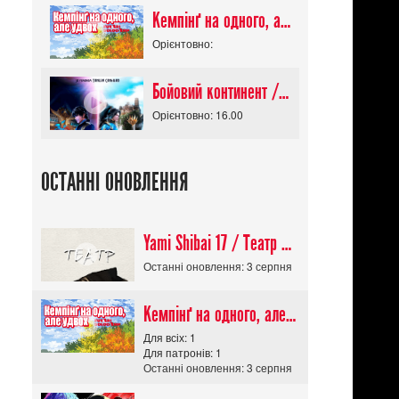
Кемпінґ на одного, але удвох / Futari Solo Camp
Орієнтовно:
Бойовий континент / Douluo Dalu
Орієнтовно: 16.00
ОСТАННІ ОНОВЛЕННЯ
Yami Shibai 17 / Театр Мороку 17
Останні оновлення: 3 серпня
Кемпінґ на одного, але удвох / Futari Solo Camp
Для всіх: 1
Для патронів: 1
Останні оновлення: 3 серпня