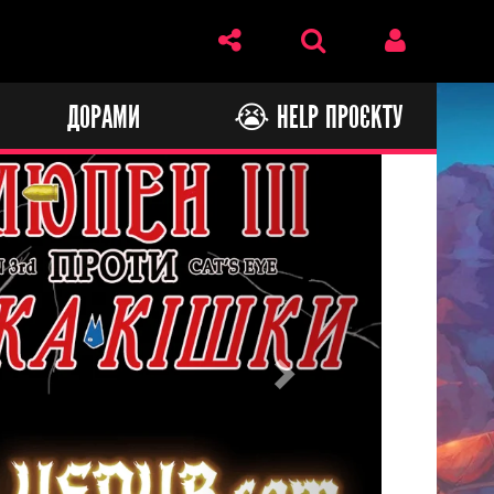
И
ДОРАМИ
😭 HELP ПРОЄКТУ
Next