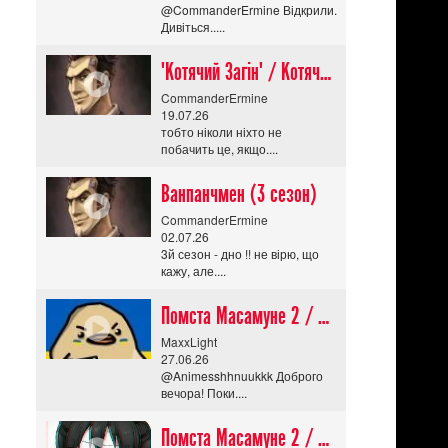
@CommanderErmine Відкрили.
Дивіться.....
"Котячий Загін" / Котячий апокаліпсис / Cat Shit One
CommanderErmine
19.07.26
тобто ніколи ніхто не
побачить це, якщо....
Ванпанчмен (3 сезон)
CommanderErmine
02.07.26
3й сезон - дно !! не вірю, що
кажу, але....
Помста Масамуне 2 / Masamune-kun no Revenge R
MaxxLight
27.06.26
@Animesshhnuukkk Доброго
вечора! Поки....
Помста Масамуне 2 / Masamune-kun no Revenge R