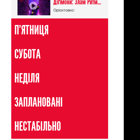
Діґімони: Злам Ритму / Digimon Beatbreak
Орієнтовно:
П'ЯТНИЦЯ
СУБОТА
НЕДІЛЯ
ЗАПЛАНОВАНІ
НЕСТАБІЛЬНО