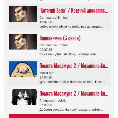
"Котячий Загін" / Котячий апокаліпсис / Cat Shit One
CommanderErmine
19.07.26
тобто ніколи ніхто не побачить це, якщо....
Ванпанчмен (3 сезон)
CommanderErmine
02.07.26
3й сезон - дно !! не вірю, що кажу, але....
Помста Масамуне 2 / Masamune-kun no Revenge R
MaxxLight
27.06.26
@Animesshhnuukkk Доброго вечора! Поки....
Помста Масамуне 2 / Masamune-kun no Revenge R
Animesshhnuukkk
27.06.26
Доброго вечора. На рахунок цього аніме....