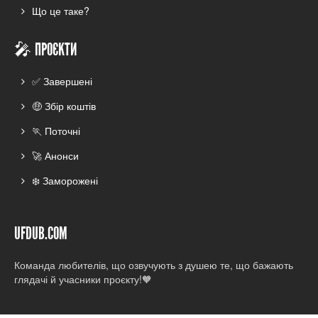
Що це таке?
🎤 ПРОЄКТИ
✅ Завершені
🤑 Збір коштів
🏃 Поточні
🚀 Анонси
❄️ Заморожені
UFDUB.COM
Команда любителів, що озвучують з душею те, що бажають
глядачі й учасники проєкту!🧡