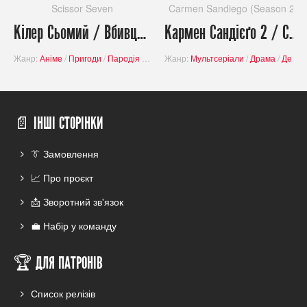
Scissor Seven
Carmen Sandiego (Season 2)
Кілер Сьомий / Вбивця з ножицями / Scissor Seven (Сезон 2)
Кармен Сандієґо 2 / Carmen Sandiego 2
Жанр:
Аніме
/
Пригоди
/
Пародія
/
Комедія
Жанр:
/
Завершені проєкти
Мультсеріали
/
Драма
/
Детектив
📄 ІНШІ СТОРІНКИ
👔 Замовлення
📈 Про проєкт
📩 Зворотний зв'язок
💼 Набір у команду
🏆 ДЛЯ ПАТРОНІВ
Список релізів