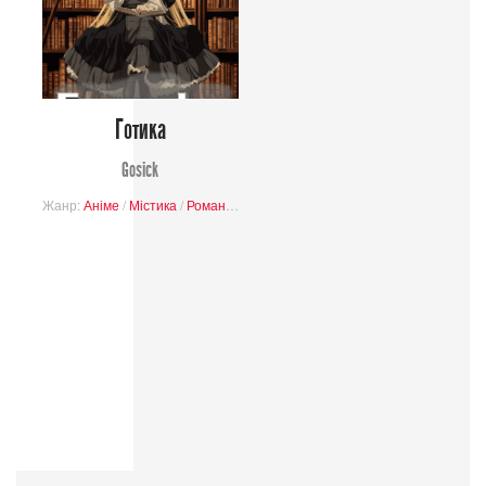
Готика
Gosick
Жанр:
Аніме
/
Містика
/
Романтика
/
Пригоди
/
Детектив
/
Завершені про