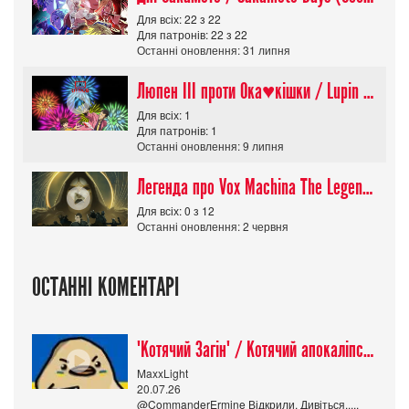
Для всіх: 22 з 22
Для патронів: 22 з 22
Останні оновлення: 31 липня
Люпен ІІІ проти Ока♥кішки / Lupin III vs Cats Eye Movie
Для всіх: 1
Для патронів: 1
Останні оновлення: 9 липня
Легенда про Vox Machina The Legend of Vox Machina (Сезон 4)
Для всіх: 0 з 12
Останні оновлення: 2 червня
ОСТАННІ КОМЕНТАРІ
"Котячий Загін" / Котячий апокаліпсис / Cat Shit One
MaxxLight
20.07.26
@CommanderErmine Відкрили. Дивіться.....