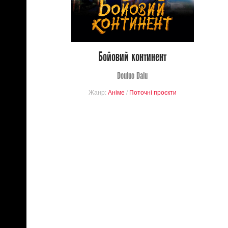
13
98
Бойовий континент
Douluo Dalu
Жанр:
Аніме
/
Поточні проєкти