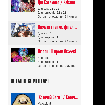
Дні Сакамото / Sakamoto Days (Сезон 1)
Для всіх: 22 з 22
Для патронів: 22 з 22
Останні оновлення: 31 липня
Дівчата і танки: фінал частина 1
Для всіх: 1
Для патронів: 1
Останні оновлення: 23 липня
Люпен ІІІ проти Ока♥кішки / Lupin III vs Cats Eye Movie
Для всіх: 1
Для патронів: 1
Останні оновлення: 9 липня
ОСТАННІ КОМЕНТАРІ
"Котячий Загін" / Котячий апокаліпсис / Cat Shit One
MaxxLight