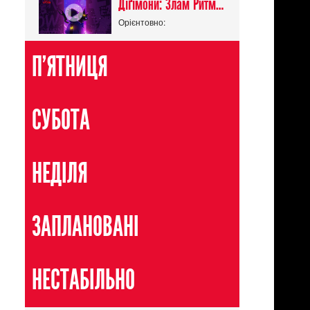
Діґімони: Злам Ритму / Digimon Beatbreak
Орієнтовно:
П'ЯТНИЦЯ
СУБОТА
НЕДІЛЯ
ЗАПЛАНОВАНІ
НЕСТАБІЛЬНО