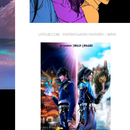
UFDUB.COM - УКРАЇНСЬКОЮ ОНЛАЙН
» MARI
17 464
Перегляди