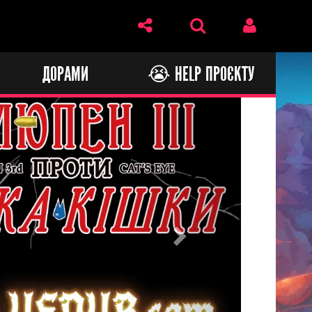
И
ДОРАМИ
😭 HELP ПРОЄКТУ
Next