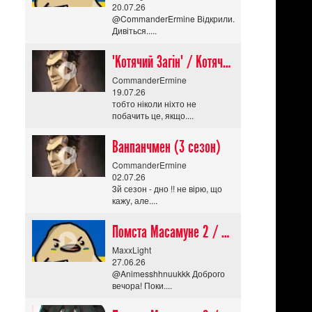
20.07.26
@CommanderErmine Відкрили.
Дивіться.....
"Котячий Загін" / Котячий апокаліпсис / Cat Shit One
CommanderErmine
19.07.26
тобто ніколи ніхто не
побачить це, якщо....
Ванпанчмен (3 сезон)
CommanderErmine
02.07.26
3й сезон - дно !! не вірю, що
кажу, але....
Помста Масамуне 2 / Masamune-kun no Revenge R
MaxxLight
27.06.26
@Animesshhnuukkk Доброго
вечора! Поки....