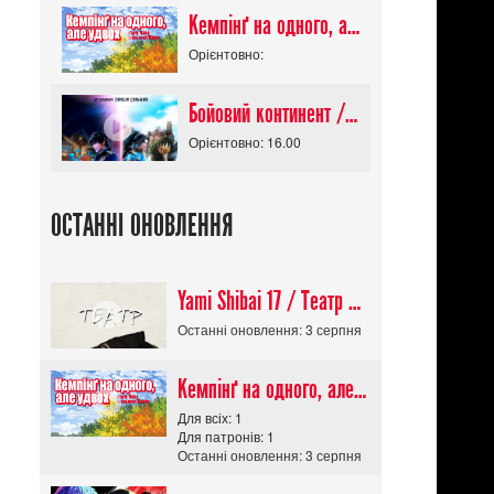
Кемпінґ на одного, але удвох / Futari Solo Camp
Орієнтовно:
Бойовий континент / Douluo Dalu
Орієнтовно: 16.00
ОСТАННІ ОНОВЛЕННЯ
Yami Shibai 17 / Театр Мороку 17
Останні оновлення: 3 серпня
Кемпінґ на одного, але удвох / Futari Solo Camp
Для всіх: 1
Для патронів: 1
Останні оновлення: 3 серпня