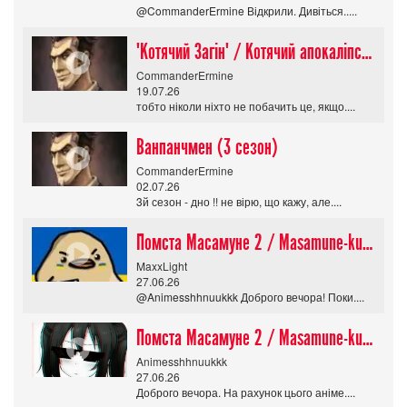
@CommanderErmine Відкрили. Дивіться.....
"Котячий Загін" / Котячий апокаліпсис / Cat Shit One
CommanderErmine
19.07.26
тобто ніколи ніхто не побачить це, якщо....
Ванпанчмен (3 сезон)
CommanderErmine
02.07.26
3й сезон - дно !! не вірю, що кажу, але....
Помста Масамуне 2 / Masamune-kun no Revenge R
MaxxLight
27.06.26
@Animesshhnuukkk Доброго вечора! Поки....
Помста Масамуне 2 / Masamune-kun no Revenge R
Animesshhnuukkk
27.06.26
Доброго вечора. На рахунок цього аніме....