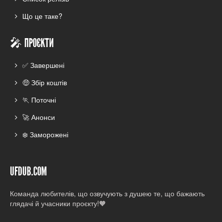
Що це таке?
🎤 ПРОЄКТИ
✅ Завершені
🤑 Збір коштів
🏃 Поточні
🚀 Анонси
❄️ Заморожені
UFDUB.COM
Команда любителів, що озвучують з душею те, що бажають
глядачі й учасники проєкту!🧡