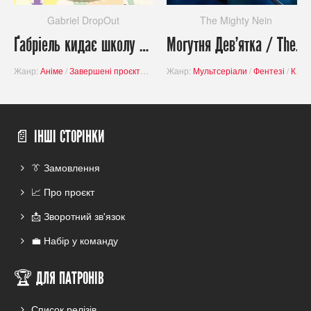
Gabriel DropOut
The Mighty Nein
Ґабріель кидає школу / Gabriel DropOut
Могутня Дев'ятка / The Mighty Nein
Жанр:
Аніме
/
Завершені проєкти
/
Буденність
Жанр:
Мультсеріали
/
Комедія
/
Фентезі
/
Комедія
📄 ІНШІ СТОРІНКИ
👔 Замовлення
📈 Про проєкт
📩 Зворотний зв'язок
💼 Набір у команду
🏆 ДЛЯ ПАТРОНІВ
Список релізів