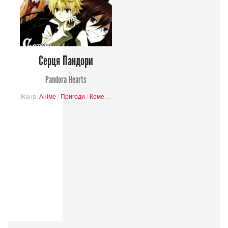
Серця Пандори
Pandora Hearts
Жанр:
Аніме
/
Пригоди
/
Комедія
/
Фантастика
/
Завершені проєкти