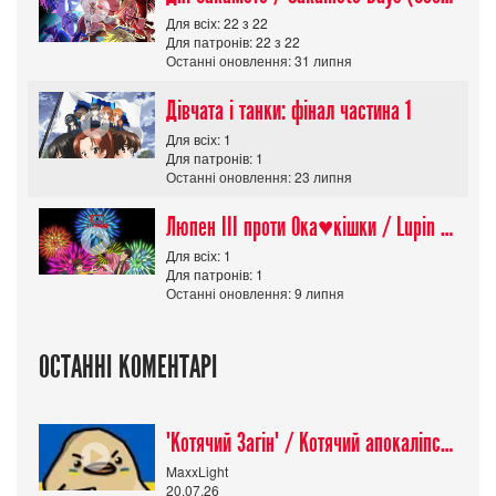
Для всіх: 22 з 22
Для патронів: 22 з 22
Останні оновлення: 31 липня
Дівчата і танки: фінал частина 1
Для всіх: 1
Для патронів: 1
Останні оновлення: 23 липня
Люпен ІІІ проти Ока♥кішки / Lupin III vs Cats Eye Movie
Для всіх: 1
Для патронів: 1
Останні оновлення: 9 липня
ОСТАННІ КОМЕНТАРІ
"Котячий Загін" / Котячий апокаліпсис / Cat Shit One
MaxxLight
20.07.26