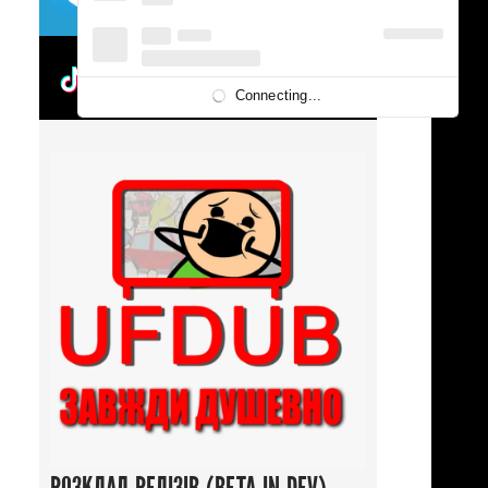
UFDUBTOK
Connecting...
ародія
/
Шьонен