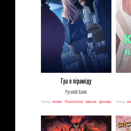
302
Перегляди
0
0
Гра в піраміду
Pyramid Game
Жанр:
Аніме
/
Психологія
/
Школа
/
Донхва
Жанр:
Ан