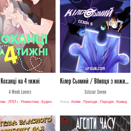
779
3 198
Переглядів
Переглядів
0
14
3
27
Коханці на 4 тижні
Кілер Сьомий / Вбивця з ножицями (Сезон 5)
4 Week Lovers
Scissor Seven
іме
/
ЛҐБТ+
/
Романтика
/
Буденність
Жанр:
/
БЛ
Аніме
/
Пригоди
/
Пародія
/
Комедія