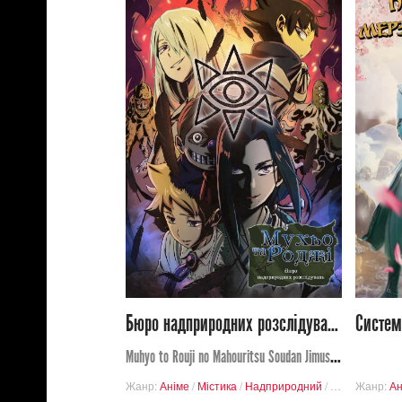
535
Переглядів
0
1
Бюро надприродних розслідувань Мухьо та Роджі 2
Muhyo to Rouji no Mahouritsu Soudan Jimusho 2
Жанр:
Аніме
/
Містика
/
Надприродний
/
Шьонен
Жанр:
Ан