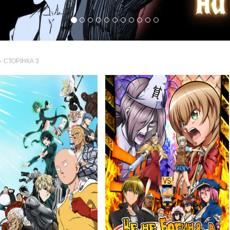
» СТОРІНКА 3
547
481
Переглядів
Переглядів