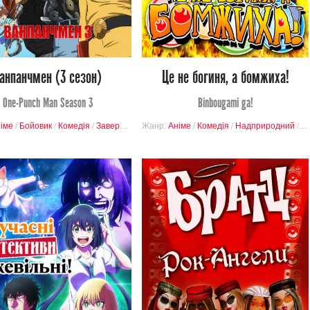
3
4
0
6
анпанчмен (3 сезон)
Це не богиня, а бомжиха!
One-Punch Man Season 3
Binbougami ga!
іме
омантика
/
Бойовик
/
Шьонен
/
Комедія
/
Завершені проєкти
Жанр:
Аніме
/
Комедія
/
Надприродний
/
П
441
280