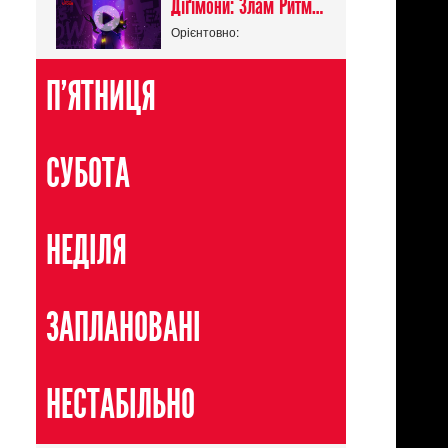
Діґімони: Злам Ритму / Digimon Beatbreak
Орієнтовно:
П'ЯТНИЦЯ
СУБОТА
НЕДІЛЯ
ЗАПЛАНОВАНІ
/
Донхва
НЕСТАБІЛЬНО