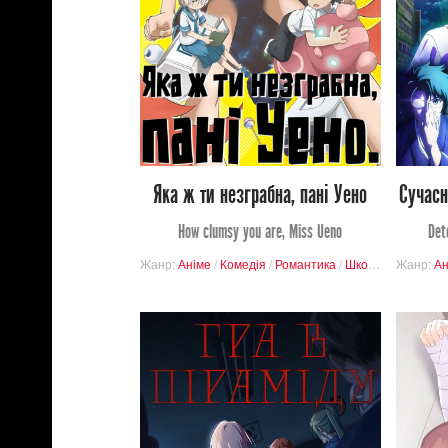
Переглядів
2
2
Яка ж ти незграбна, пані Уено
Сучасн
How clumsy you are, Miss Ueno
Det
Жанр:
Аніме
/
Комедія
/
Романтика
/
Школа
/
Шьонен
Жанр:
Ан