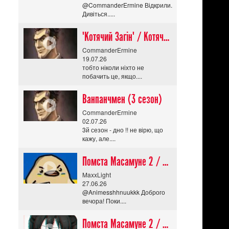
@CommanderErmine Відкрили.
Дивіться.....
"Котячий Загін" / Котячий апокаліпсис / Cat Shit One
CommanderErmine
19.07.26
тобто ніколи ніхто не
побачить це, якщо....
Ванпанчмен (3 сезон)
CommanderErmine
02.07.26
3й сезон - дно !! не вірю, що
кажу, але....
Помста Масамуне 2 / Masamune-kun no Revenge R
MaxxLight
27.06.26
@Animesshhnuukkk Доброго
вечора! Поки....
Помста Масамуне 2 / Masamune-kun no Revenge R