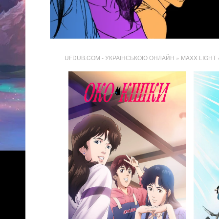
UFDUB.COM - УКРАЇНСЬКОЮ ОНЛАЙН
» MAXX LIGHT 
477
Переглядів