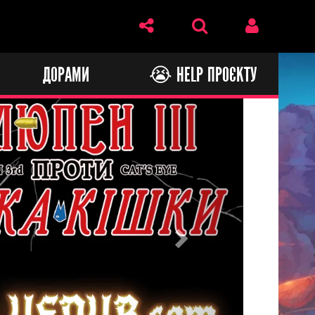
И
ДОРАМИ
😭 HELP ПРОЄКТУ
Next