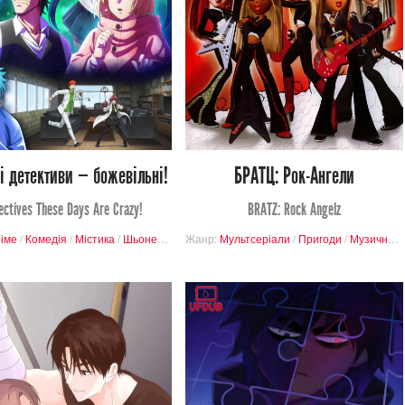
Переглядів
Переглядів
1
6
0
2
і детективи — божевільні!
БРАТЦ: Рок-Ангели
ectives These Days Are Crazy!
BRATZ: Rock Angelz
іме
/
Комедія
/
Містика
/
Шьонен
/
Детектив
Жанр:
Мультсеріали
/
Пригоди
/
Музичний