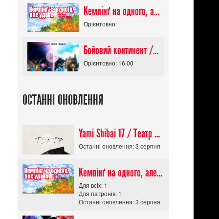
Кемпінґ на одного, але удвох / Futari Solo Camp
Орієнтовно:
Бойовий континент / Douluo Dalu
Орієнтовно: 16.00
ОСТАННІ ОНОВЛЕННЯ
Yami Shibai 17 / Театр Мороку 17
Останні оновлення: 3 серпня
Кемпінґ на одного, але удвох / Futari Solo Camp
Для всіх: 1
Для патронів: 1
Останні оновлення: 3 серпня
нтастика