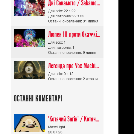
Дні Сакамото / Sakamoto Days (Сезон 1)
Для всіх: 22 з 22
Для патронів: 22 з 22
Останні оновлення: 31 липня
Люпен ІІІ проти Ока♥кішки / Lupin III vs Cats Eye Movie
Для всіх: 1
Для патронів: 1
Останні оновлення: 9 липня
Легенда про Vox Machina The Legend of Vox Machina (Сезон 4)
Для всіх: 0 з 12
Останні оновлення: 2 червня
ОСТАННІ КОМЕНТАРІ
"Котячий Загін" / Котячий апокаліпсис / Cat Shit One
MaxxLight
20.07.26