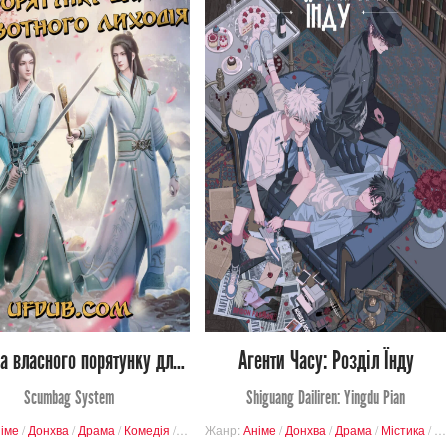
3 559
7 019
Переглядів
Переглядів
0
46
1
51
Система власного порятунку для мерзотного лиходія
Агенти Часу: Розділ Їнду
Scumbag System
Shiguang Dailiren: Yingdu Pian
іме
/
Донхва
/
Драма
/
Комедія
/
Фантастика
Жанр:
Аніме
/
Донхва
/
Драма
/
Містика
/
Фа