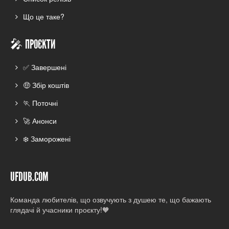
Що це таке?
🎤 ПРОЄКТИ
✅ Завершені
🤑 Збір коштів
🏃 Поточні
🚀 Анонси
❄️ Заморожені
UFDUB.COM
Команда любителів, що озвучують з душею те, що бажають
глядачі й учасники проєкту!🧡