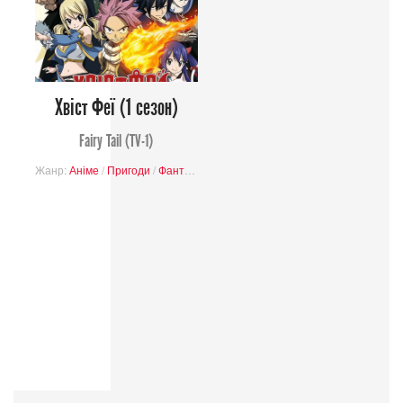
Хвіст Феї (1 cезон)
Fairy Tail (TV-1)
Жанр:
Аніме
/
Пригоди
/
Фантастика
/
Комедія
/
Завершені проєкти