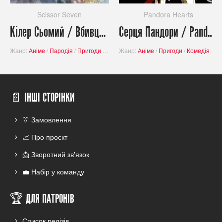
Scissor Seven
Pandora Hearts
Кілер Сьомий / Вбивця з ножицями / Scissor Seven ( Сезон 3 )
Серця Пандори / Pandora Hearts
Жанр:
Аніме
/
Пародія
/
Пригоди
/
Завершені проєкти
Жанр:
Аніме
/
Пригоди
/
Комедія
/
Фа
📄 ІНШІ СТОРІНКИ
👔 Замовлення
📈 Про проєкт
📩 Зворотний зв'язок
💼 Набір у команду
🏆 ДЛЯ ПАТРОНІВ
Список релізів