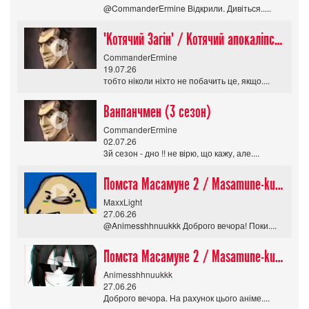
@CommanderErmine Відкрили. Дивіться.....
"Котячий Загін" / Котячий апокаліпсис / Cat Shit One
CommanderErmine
19.07.26
тобто ніколи ніхто не побачить це, якщо....
Ванпанчмен (3 сезон)
CommanderErmine
02.07.26
3й сезон - дно !! не вірю, що кажу, але....
Помста Масамуне 2 / Masamune-kun no Revenge R
MaxxLight
27.06.26
@Animesshhnuukkk Доброго вечора! Поки....
Помста Масамуне 2 / Masamune-kun no Revenge R
Animesshhnuukkk
27.06.26
Доброго вечора. На рахунок цього аніме....