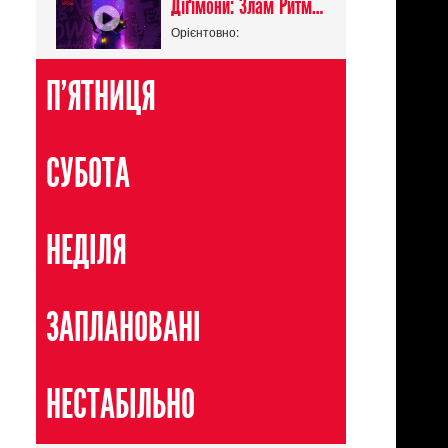
Діґімони: Злам Ритму / Digimon Beatbreak
Орієнтовно:
П'ЯТНИЦЯ
СУБОТА
НЕДІЛЯ
ЗАПЛАНОВАНІ
НЕСТАБІЛЬНО