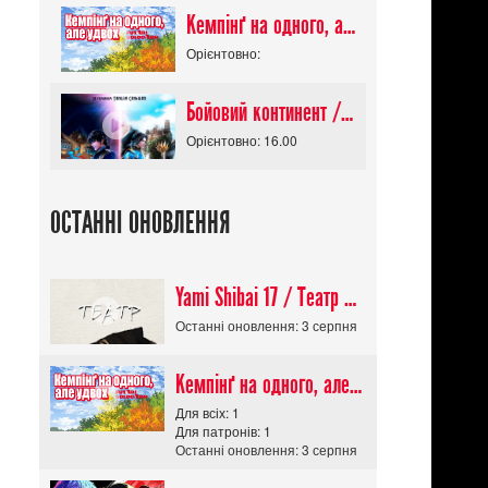
Кемпінґ на одного, але удвох / Futari Solo Camp
Орієнтовно:
Бойовий континент / Douluo Dalu
Орієнтовно: 16.00
ОСТАННІ ОНОВЛЕННЯ
Yami Shibai 17 / Театр Мороку 17
Останні оновлення: 3 серпня
Кемпінґ на одного, але удвох / Futari Solo Camp
Для всіх: 1
Для патронів: 1
Останні оновлення: 3 серпня