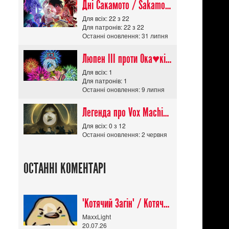
Дні Сакамото / Sakamoto Days (Сезон 1)
Для всіх: 22 з 22
Для патронів: 22 з 22
Останні оновлення: 31 липня
Люпен ІІІ проти Ока♥кішки / Lupin III vs Cats Eye Movie
Для всіх: 1
Для патронів: 1
Останні оновлення: 9 липня
Легенда про Vox Machina The Legend of Vox Machina (Сезон 4)
Для всіх: 0 з 12
Останні оновлення: 2 червня
ОСТАННІ КОМЕНТАРІ
"Котячий Загін" / Котячий апокаліпсис / Cat Shit One
MaxxLight
20.07.26