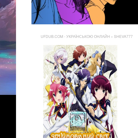
UFDUB.COM - УКРАЇНСЬКОЮ ОНЛАЙН
» SHEVA777
5 200
Переглядів