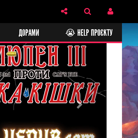
И
ДОРАМИ
😭 HELP ПРОЄКТУ
Next