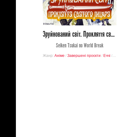
0
20
Зруйнований світ. Прокляття святого лицаря
Seiken Tsukai no World Break
Жанр:
Аніме
/
Завершені проєкти
/
Еччі
/
Містика
/
Ром