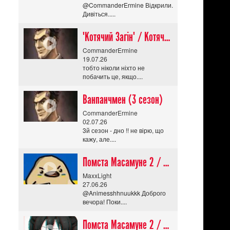
@CommanderErmine Відкрили.
Дивіться.....
"Котячий Загін" / Котячий апокаліпсис / Cat Shit One
CommanderErmine
19.07.26
тобто ніколи ніхто не
побачить це, якщо....
Ванпанчмен (3 сезон)
CommanderErmine
02.07.26
3й сезон - дно !! не вірю, що
кажу, але....
Помста Масамуне 2 / Masamune-kun no Revenge R
MaxxLight
27.06.26
@Animesshhnuukkk Доброго
вечора! Поки....
Помста Масамуне 2 / Masamune-kun no Revenge R