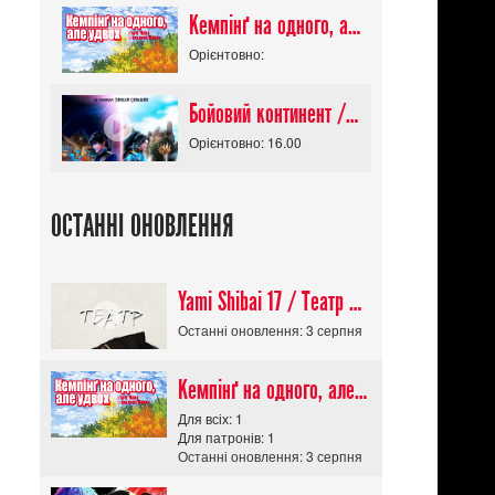
Кемпінґ на одного, але удвох / Futari Solo Camp
Орієнтовно:
Бойовий континент / Douluo Dalu
Орієнтовно: 16.00
ОСТАННІ ОНОВЛЕННЯ
Yami Shibai 17 / Театр Мороку 17
Останні оновлення: 3 серпня
Кемпінґ на одного, але удвох / Futari Solo Camp
Для всіх: 1
Для патронів: 1
Останні оновлення: 3 серпня