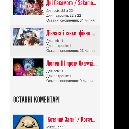
Дні Сакамото / Sakamoto Days (Сезон 1)
Для всіх: 22 з 22
Для патронів: 22 з 22
Останні оновлення: 31 липня
Дівчата і танки: фінал частина 1
Для всіх: 1
Для патронів: 1
Останні оновлення: 23 липня
Люпен ІІІ проти Ока♥кішки / Lupin III vs Cats Eye Movie
Для всіх: 1
Для патронів: 1
Останні оновлення: 9 липня
ОСТАННІ КОМЕНТАРІ
"Котячий Загін" / Котячий апокаліпсис / Cat Shit One
MaxxLight