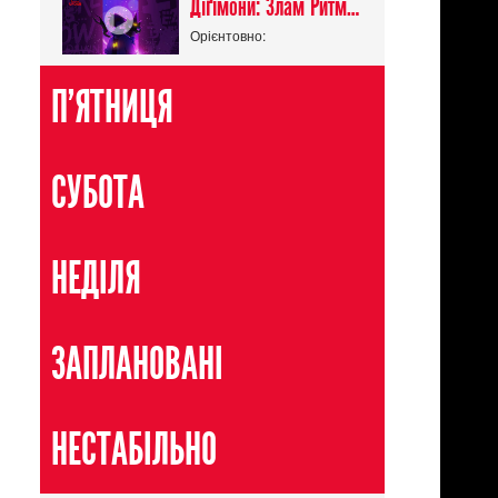
Діґімони: Злам Ритму / Digimon Beatbreak
Орієнтовно:
П'ЯТНИЦЯ
СУБОТА
НЕДІЛЯ
ЗАПЛАНОВАНІ
НЕСТАБІЛЬНО