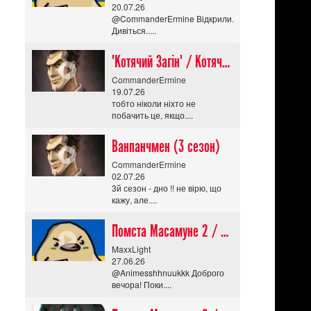
20.07.26
@CommanderErmine Відкрили.
Дивіться.....
"Котячий Загін" / Котячий апокаліпсис / Cat Shit One
CommanderErmine
19.07.26
тобто ніколи ніхто не
побачить це, якщо....
Ванпанчмен (3 сезон)
CommanderErmine
02.07.26
3й сезон - дно !! не вірю, що
кажу, але....
Помста Масамуне 2 / Masamune-kun no Revenge R
MaxxLight
27.06.26
@Animesshhnuukkk Доброго
вечора! Поки....