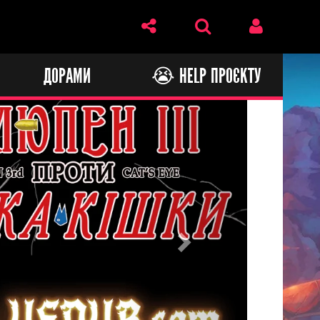
И
ДОРАМИ
😭 HELP ПРОЄКТУ
Next