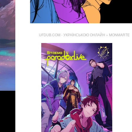
UFDUB.COM - УКРАЇНСЬКОЮ ОНЛАЙН
» MONMARTE
3 706
Переглядів