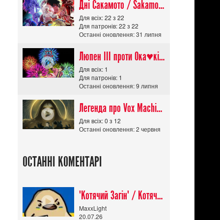
Дні Сакамото / Sakamoto Days (Сезон 1)
Для всіх: 22 з 22
Для патронів: 22 з 22
Останні оновлення: 31 липня
Люпен ІІІ проти Ока♥кішки / Lupin III vs Cats Eye Movie
Для всіх: 1
Для патронів: 1
Останні оновлення: 9 липня
Легенда про Vox Machina The Legend of Vox Machina (Сезон 4)
Для всіх: 0 з 12
Останні оновлення: 2 червня
ОСТАННІ КОМЕНТАРІ
"Котячий Загін" / Котячий апокаліпсис / Cat Shit One
MaxxLight
20.07.26