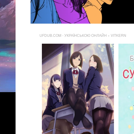
UFDUB.COM - УКРАЇНСЬКОЮ ОНЛАЙН
» VITKERN
6 475
Переглядів