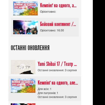
Кемпінґ на одного, але удвох / Futari Solo Camp
Орієнтовно:
Бойовий континент / Douluo Dalu
Орієнтовно: 16.00
ОСТАННІ ОНОВЛЕННЯ
Yami Shibai 17 / Театр Мороку 17
Останні оновлення: 3 серпня
Кемпінґ на одного, але удвох / Futari Solo Camp
Для всіх: 1
Для патронів: 1
Останні оновлення: 3 серпня