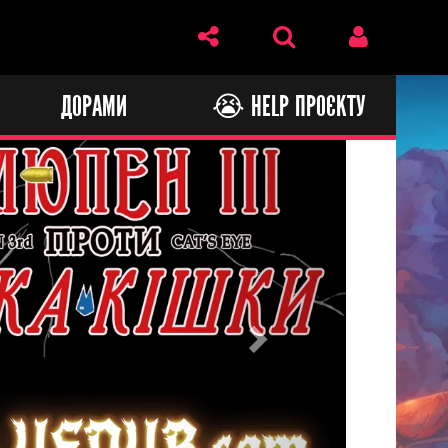
И
ДОРАМИ
😭 HELP ПРОЄКТУ
Next