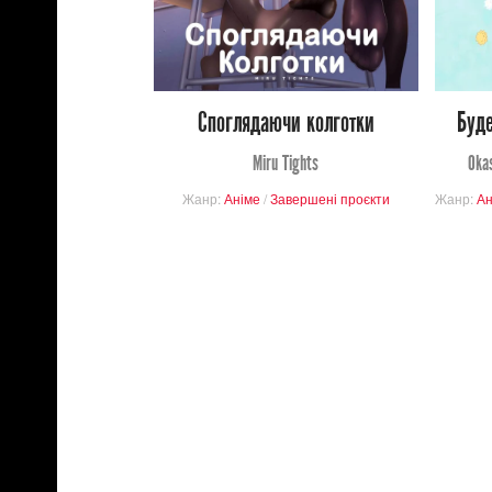
4
35
Споглядаючи колготки
Буде
Miru Tights
Oka
Жанр:
Аніме
/
Завершені проєкти
Жанр:
Ан