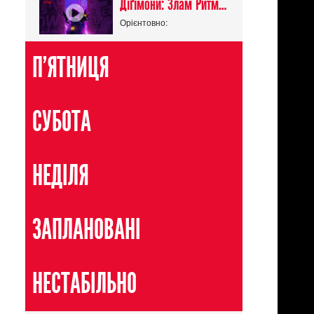
Діґімони: Злам Ритму / Digimon Beatbreak
Орієнтовно:
П'ЯТНИЦЯ
СУБОТА
НЕДІЛЯ
ЗАПЛАНОВАНІ
НЕСТАБІЛЬНО