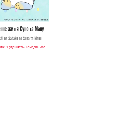
1
12
нне життя Суно та Ману
shi na Sabaku no Suna to Manu
іме
/
Буденність
/
Комедія
/
Завершені проєкти