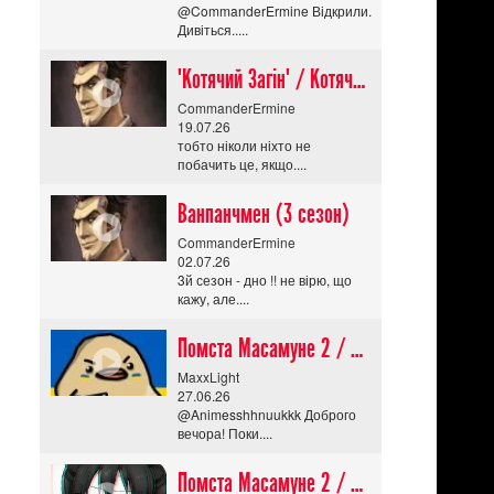
@CommanderErmine Відкрили.
Дивіться.....
"Котячий Загін" / Котячий апокаліпсис / Cat Shit One
CommanderErmine
19.07.26
тобто ніколи ніхто не
побачить це, якщо....
Ванпанчмен (3 сезон)
CommanderErmine
02.07.26
3й сезон - дно !! не вірю, що
кажу, але....
Помста Масамуне 2 / Masamune-kun no Revenge R
MaxxLight
27.06.26
@Animesshhnuukkk Доброго
вечора! Поки....
Помста Масамуне 2 / Masamune-kun no Revenge R