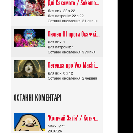
Дні Сакамото / Sakamoto Days (Сезон 1)
Для всіх: 22 з 22
Для патронів: 22 з 22
Останні оновлення: 31 липня
Люпен ІІІ проти Ока♥кішки / Lupin III vs Cats Eye Movie
Для всіх: 1
Для патронів: 1
Останні оновлення: 9 липня
Легенда про Vox Machina The Legend of Vox Machina (Сезон 4)
Для всіх: 0 з 12
Останні оновлення: 2 червня
ОСТАННІ КОМЕНТАРІ
"Котячий Загін" / Котячий апокаліпсис / Cat Shit One
MaxxLight
20.07.26