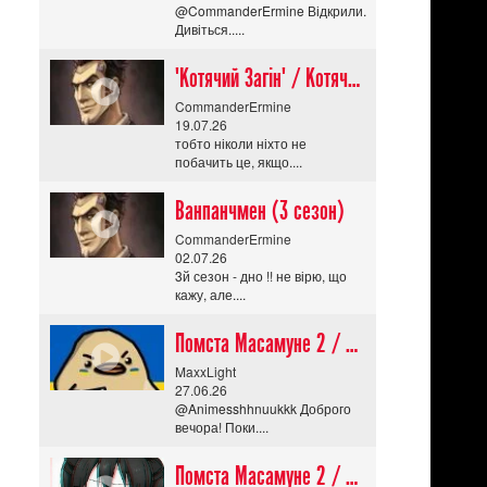
@CommanderErmine Відкрили.
Дивіться.....
"Котячий Загін" / Котячий апокаліпсис / Cat Shit One
CommanderErmine
19.07.26
тобто ніколи ніхто не
побачить це, якщо....
Ванпанчмен (3 сезон)
CommanderErmine
02.07.26
3й сезон - дно !! не вірю, що
кажу, але....
Помста Масамуне 2 / Masamune-kun no Revenge R
MaxxLight
27.06.26
@Animesshhnuukkk Доброго
вечора! Поки....
Помста Масамуне 2 / Masamune-kun no Revenge R