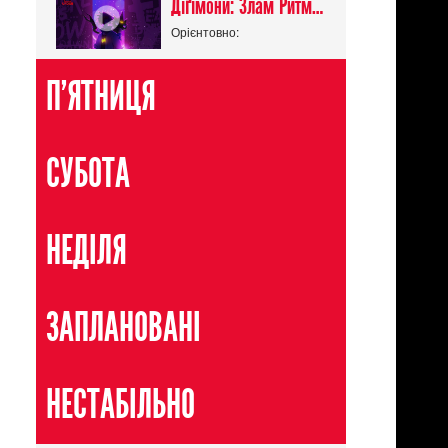
Діґімони: Злам Ритму / Digimon Beatbreak
Орієнтовно:
П'ЯТНИЦЯ
СУБОТА
НЕДІЛЯ
ЗАПЛАНОВАНІ
НЕСТАБІЛЬНО