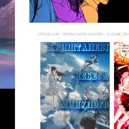
UFDUB.COM - УКРАЇНСЬКОЮ ОНЛАЙН
» SUZUME_MU
1 791
Переглядів