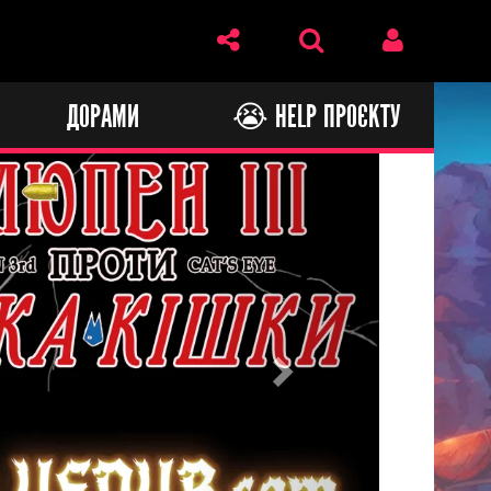
И
ДОРАМИ
😭 HELP ПРОЄКТУ
Next