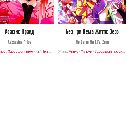
1
15
2
21
Асасінс Прайд
Без Гри Нема Життя: Зеро
Assassins Pride
No Game No Life: Zero
ь
іме
/
Романтика
/
Завершені проєкти
/
Школа
/
Драма
/
Пригоди
/
Фантастика
Жанр:
Аніме
/
/
Школа
Фільми
/
/
Війна
Завершені проєкти