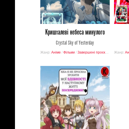
0
6
Кришталеві небеса минулого
Crystal Sky of Yesterday
Жанр:
Аніме
/
Фільми
/
Завершені проєкти
/
Буденніст
Жанр:
Ан
4 576