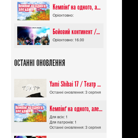
Кемпінґ на одного, але удвох / Futari Solo Camp
Орієнтовно:
Бойовий континент / Douluo Dalu
Орієнтовно: 16.00
ОСТАННІ ОНОВЛЕННЯ
Yami Shibai 17 / Театр Мороку 17
Останні оновлення: 3 серпня
Кемпінґ на одного, але удвох / Futari Solo Camp
Для всіх: 1
Для патронів: 1
Останні оновлення: 3 серпня