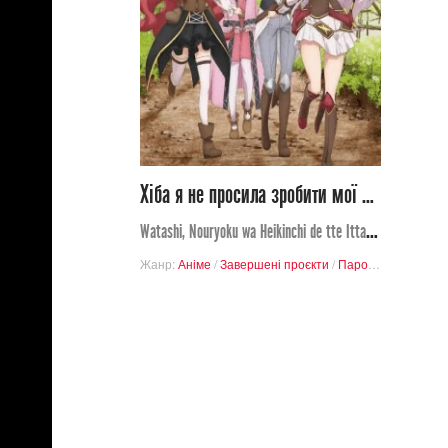
Переглядів
4
56
Хіба я не просила зробити мої здібності у наступному житті посередніми?!
Watashi, Nouryoku wa Heikinchi de tte Itta yo ne!
Жанр:
Аніме
/
Завершені проєкти
/
Пародія
/
Пригоди