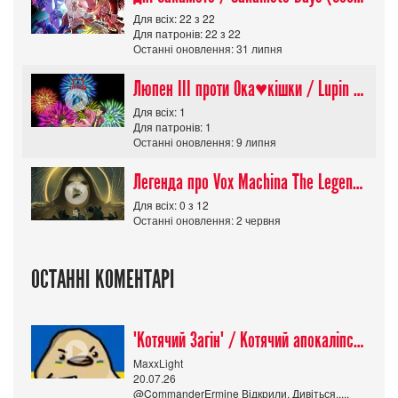
Для всіх: 22 з 22
Для патронів: 22 з 22
Останні оновлення: 31 липня
Люпен ІІІ проти Ока♥кішки / Lupin III vs Cats Eye Movie
Для всіх: 1
Для патронів: 1
Останні оновлення: 9 липня
Легенда про Vox Machina The Legend of Vox Machina (Сезон 4)
Для всіх: 0 з 12
Останні оновлення: 2 червня
ОСТАННІ КОМЕНТАРІ
"Котячий Загін" / Котячий апокаліпсис / Cat Shit One
MaxxLight
20.07.26
@CommanderErmine Відкрили. Дивіться.....