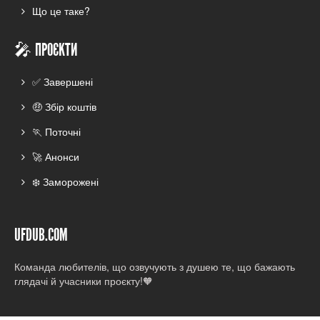
Що це таке?
🎤 ПРОЄКТИ
✅ Завершені
🤑 Збір коштів
🏃 Поточні
🚀 Анонси
❄️ Заморожені
UFDUB.COM
Команда любителів, що озвучують з душею те, що бажають
глядачі й учасники проєкту!🧡