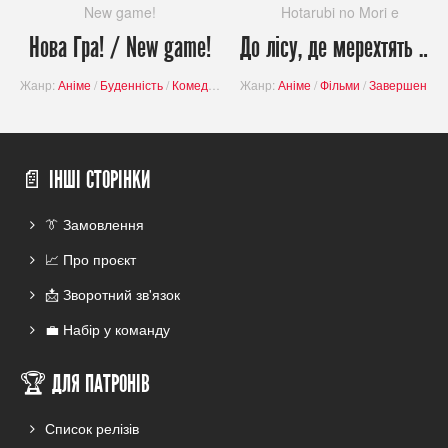
New game!
Hotarubi no Mori e
Нова Гра! / New game!
До лісу, де мерехтять світлячки / Hotarubi no Mori e
Жанр:
Аніме
/
Буденність
/
Комедія
/
Завершені проєкти
Жанр:
Аніме
/
Фільми
/
Завершені проєкти
📄 ІНШІ СТОРІНКИ
👔 Замовлення
📈 Про проєкт
📩 Зворотний зв'язок
💼 Набір у команду
🏆 ДЛЯ ПАТРОНІВ
Список релізів