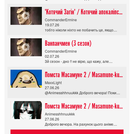
"Котячий Загін" / Котячий апокаліпсис / Cat Shit One
CommanderErmine
19.07.26
тобто ніколи ніхто не побачить це, якщо....
Ванпанчмен (3 сезон)
CommanderErmine
02.07.26
3й сезон - дно !! не вірю, що кажу, але....
Помста Масамуне 2 / Masamune-kun no Revenge R
MaxxLight
27.06.26
@Animesshhnuukkk Доброго вечора! Поки....
Помста Масамуне 2 / Masamune-kun no Revenge R
Animesshhnuukkk
27.06.26
Доброго вечора. На рахунок цього аніме....