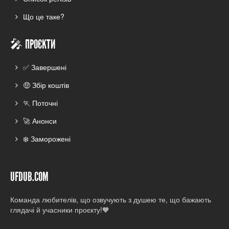
Що це таке?
🎤 ПРОЄКТИ
✅ Завершені
🤑 Збір коштів
🏃 Поточні
🚀 Анонси
❄️ Заморожені
UFDUB.COM
Команда любителів, що озвучують з душею те, що бажають
глядачі й учасники проєкту!🧡