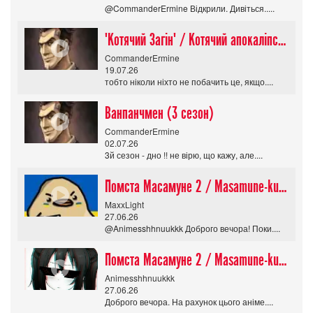
@CommanderErmine Відкрили. Дивіться.....
"Котячий Загін" / Котячий апокаліпсис / Cat Shit One
CommanderErmine
19.07.26
тобто ніколи ніхто не побачить це, якщо....
Ванпанчмен (3 сезон)
CommanderErmine
02.07.26
3й сезон - дно !! не вірю, що кажу, але....
Помста Масамуне 2 / Masamune-kun no Revenge R
MaxxLight
27.06.26
@Animesshhnuukkk Доброго вечора! Поки....
Помста Масамуне 2 / Masamune-kun no Revenge R
Animesshhnuukkk
27.06.26
Доброго вечора. На рахунок цього аніме....