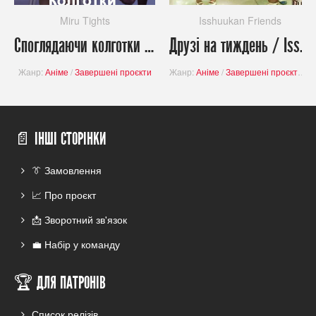
Miru Tights
Isshuukan Friends
Споглядаючи колготки / Miru Tights
Друзі на тиждень / Isshuukan Friends
Жанр:
Аніме
/
Завершені проєкти
Жанр:
Аніме
/
Завершені проєкти
/
Б
📄 ІНШІ СТОРІНКИ
👔 Замовлення
📈 Про проєкт
📩 Зворотний зв'язок
💼 Набір у команду
🏆 ДЛЯ ПАТРОНІВ
Список релізів