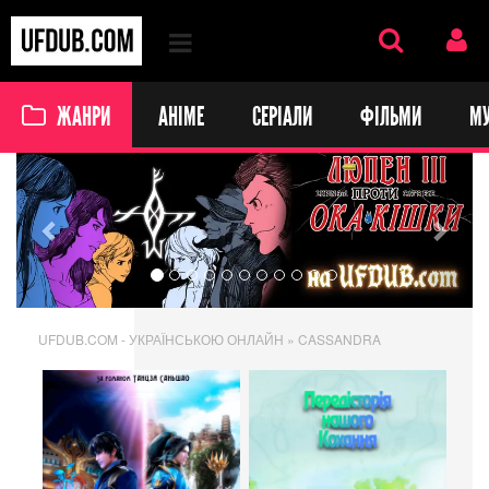
ЖАНРИ
АНІМЕ
СЕРІАЛИ
ФІЛЬМИ
М
Previous
Next
UFDUB.COM - УКРАЇНСЬКОЮ ОНЛАЙН
» CASSANDRA