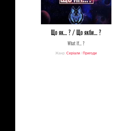
0
16
Що як... ? / Що якби... ?
What If... ?
Жанр:
Серіали
/
Пригоди