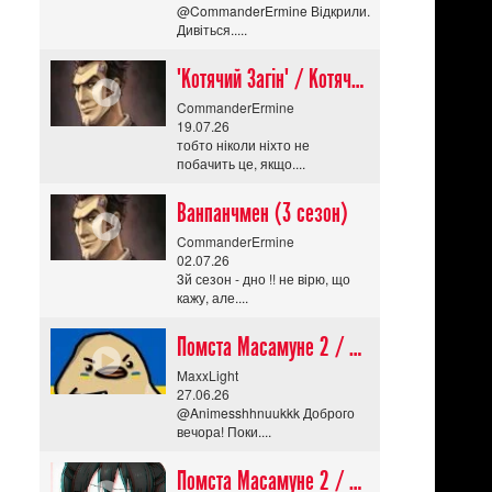
@CommanderErmine Відкрили.
Дивіться.....
"Котячий Загін" / Котячий апокаліпсис / Cat Shit One
CommanderErmine
19.07.26
тобто ніколи ніхто не
побачить це, якщо....
Ванпанчмен (3 сезон)
CommanderErmine
02.07.26
3й сезон - дно !! не вірю, що
кажу, але....
Помста Масамуне 2 / Masamune-kun no Revenge R
MaxxLight
27.06.26
@Animesshhnuukkk Доброго
вечора! Поки....
Помста Масамуне 2 / Masamune-kun no Revenge R