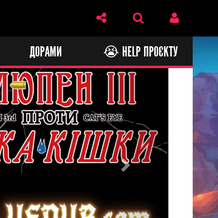
И
ДОРАМИ
😭 HELP ПРОЄКТУ
Next