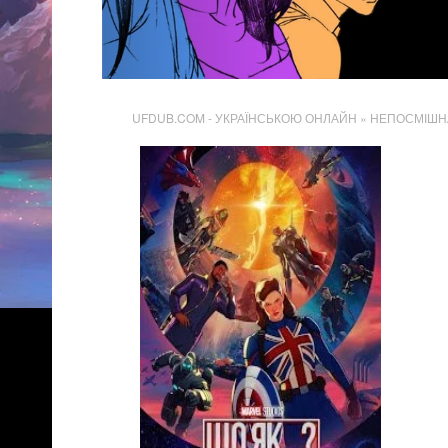
UFDUB.COM - УКРАЇНСЬКОЮ ОНЛАЙН
» НЕПОСМІШН
3 406
Переглядів