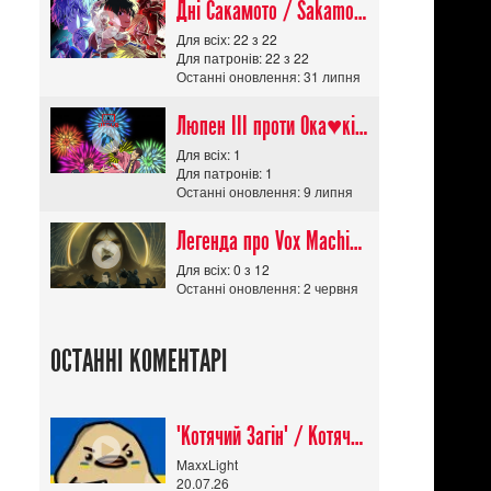
Дні Сакамото / Sakamoto Days (Сезон 1)
Для всіх: 22 з 22
Для патронів: 22 з 22
Останні оновлення: 31 липня
Люпен ІІІ проти Ока♥кішки / Lupin III vs Cats Eye Movie
Для всіх: 1
Для патронів: 1
Останні оновлення: 9 липня
Легенда про Vox Machina The Legend of Vox Machina (Сезон 4)
Для всіх: 0 з 12
Останні оновлення: 2 червня
ОСТАННІ КОМЕНТАРІ
"Котячий Загін" / Котячий апокаліпсис / Cat Shit One
MaxxLight
20.07.26