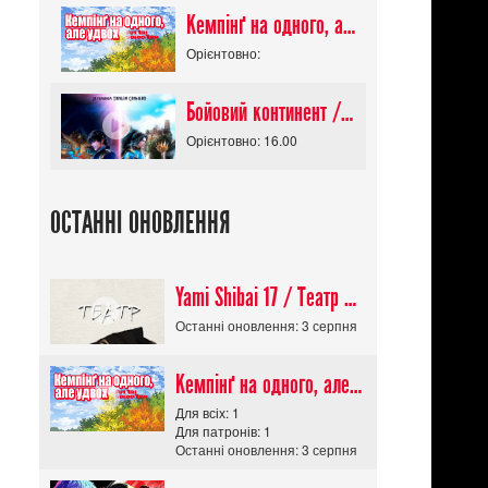
Кемпінґ на одного, але удвох / Futari Solo Camp
Орієнтовно:
Бойовий континент / Douluo Dalu
Орієнтовно: 16.00
ОСТАННІ ОНОВЛЕННЯ
Yami Shibai 17 / Театр Мороку 17
Останні оновлення: 3 серпня
Кемпінґ на одного, але удвох / Futari Solo Camp
Для всіх: 1
Для патронів: 1
Останні оновлення: 3 серпня