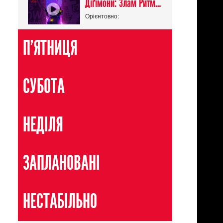
Діґімони: Злам Ритму / Digimon Beatbreak
Орієнтовно:
П'ЯТНИЦЯ
СУБОТА
НЕДІЛЯ
ЗАПЛАНОВАНІ
НЕСТАБІЛЬНО